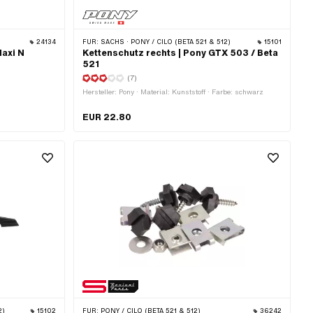
24134
FÜR:
SACHS · PONY / CILO (BETA 521 & 512)
15101
axi N
Kettenschutz rechts | Pony GTX 503 / Beta
521
(7)
Hersteller: Pony · Material: Kunststoff · Farbe: schwarz
EUR 22.80
2)
15102
FÜR:
PONY / CILO (BETA 521 & 512)
36242