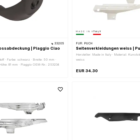
33205
FÜR:
PUCH
ossabdeckung | Piaggio Ciao
Seitenverkleidungen weiss | P
Hersteller: Made in Italy · Material: Kunstst
toff · Farbe: schwarz · Breite: 50 mm ·
weiss
 Höhe: 81 mm · Piaggio OEM-Nr.: 253234
EUR 34.30