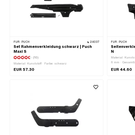
FÜR:
PUCH
24037
FÜR:
PUCH
Set Rahmenverkleidung schwarz | Puch
Seitenverkl
Maxi S
N
(10)
Material: Kunsts
6 mm · Gesamtl
Material: Kunststoff · Farbe: schwarz
Breite: 45 mm ·
EUR 57.30
EUR 44.60
Befestigungspun