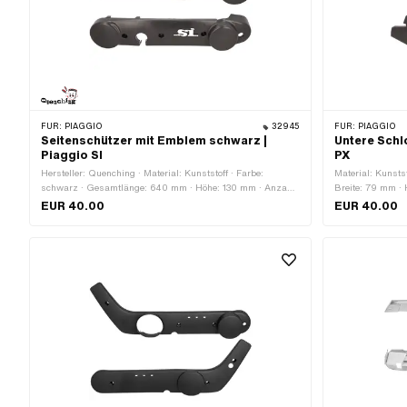
FÜR:
PIAGGIO
32945
FÜR:
PIAGGIO
Seitenschützer mit Emblem schwarz |
Untere Schl
Piaggio SI
PX
Hersteller: Quenching · Material: Kunststoff · Farbe:
Material: Kunsts
schwarz · Gesamtlänge: 640 mm · Höhe: 130 mm · Anzahl
Breite: 79 mm ·
Befestigungspunkte: 6 Stk. · Piaggio OEM-Nr.: 918200 ·
EUR 40.00
EUR 40.00
Piaggio OEM-Nr.: 918300