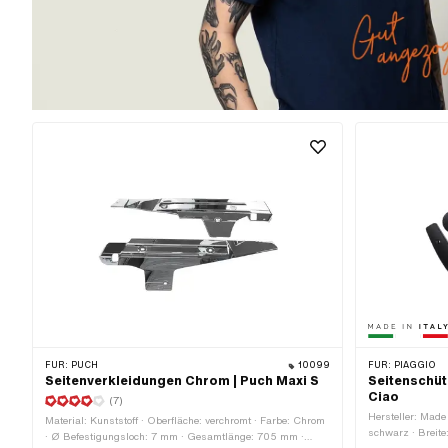
FÜR:
PUCH
10099
FÜR:
PIAGGIO
Seitenverkleidungen Chrom | Puch Maxi S
Seitenschüt
Ciao
(7)
Hersteller: Made 
Material: Kunststoff · Oberfläche: verchromt · Farbe: Chrom
schwarz · Breit
· Ø Befestigungsloch: 7 mm · Gesamtlänge: 705 mm ·