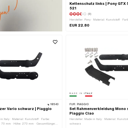
Kettenschutz links | Pony GTX 
521
(8)
Hersteller: Pony · Material: Kunststoff · Fa
EUR 22.80
18543
FÜR:
PIAGGIO
zer Vario schwarz | Piaggio
Set Rahmenverkleidung Mono 
Piaggio Ciao
in Italy · Material: Kunststoff · Farbe:
Hersteller: Made in Italy · Material: Kunstst
e: 70 mm · Höhe: 270 mm · Gesamtlänge:
schwarz