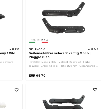
19956
FÜR:
PIAGGIO
32842
ony / Cilo
Seitenschützer schwarz kantig Mono |
Piaggio Ciao
rbe: schwarz
Hersteller: Made in Italy · Material: Kunststoff · Farbe:
schwarz · Breite: 55 mm · Höhe: 270 mm · Gesamtlänge:
740 mm · Anzahl Befestigungspunkte: 6 Stk. · Piaggio
OEM-Nr.: 813827 · Piaggio OEM-Nr.: 813828
EUR 68.70