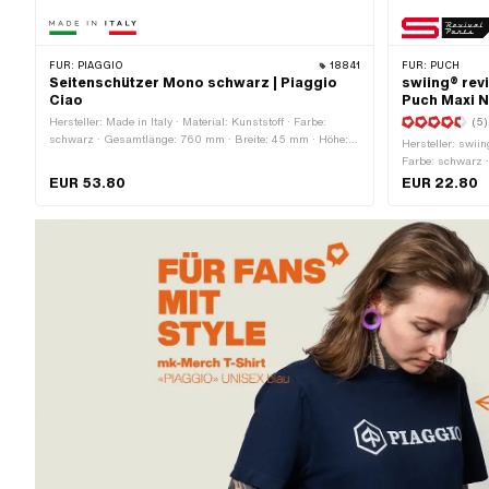
FÜR:
PIAGGIO
18841
FÜR:
PUCH
Seitenschützer Mono schwarz | Piaggio
swiing® rev
Ciao
Puch Maxi 
Hersteller: Made in Italy · Material: Kunststoff · Farbe:
(5)
schwarz · Gesamtlänge: 760 mm · Breite: 45 mm · Höhe:
Hersteller: swiin
270 mm · Anzahl Befestigungspunkte: 6 Stk.
Farbe: schwarz 
Befestigungsart:
EUR 53.80
EUR 22.80
Gesamtlänge: 17
Anzahl Befestigu