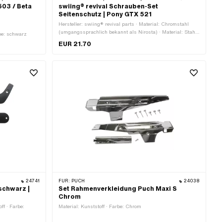
503 / Beta
swiing® revival Schrauben-Set
Seitenschutz | Pony GTX 521
Hersteller: swiing® revival parts · Material: Chromstahl
(umgangssprachlich bekannt als Nirosta) · Material: Stahl
rbe: schwarz
· Antrieb: Aussensechskant · Antrieb: Schlitz · Oberfläche:
EUR 21.70
rostfrei · Oberfläche: verzinkt (blau) · Anzahl Bestandteile:
12 Stk. · Pony OEM-Nr.: P0420 · Pony OEM-Nr.: P0422
24741
FÜR:
PUCH
24038
schwarz |
Set Rahmenverkleidung Puch Maxi S
Chrom
off · Farbe:
Material: Kunststoff · Farbe: Chrom