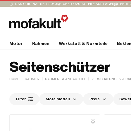
DAS ORIGINAL SEIT 2010
ÜBER 15’000 TEILE AUF LAGER
EHRLI
Motor
Rahmen
Werkstatt & Normteile
Bekle
Seitenschützer
|
|
|
HOME
RAHMEN
RAHMEN- & ANBAUTEILE
VERSCHALUNGEN & RA
Filter
Mofa Modell
Preis
Bewe