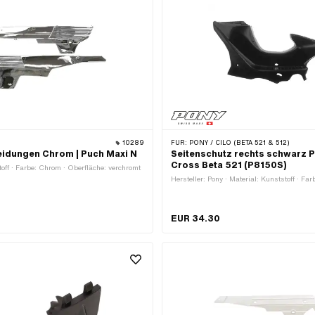
10289
FÜR:
PONY / CILO (BETA 521 & 512)
eidungen Chrom | Puch Maxi N
Seitenschutz rechts schwarz P
Cross Beta 521 (P8150S)
toff · Farbe: Chrom · Oberfläche: verchromt
Hersteller: Pony · Material: Kunststoff · Fa
EUR 34.30