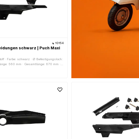
10154
eidungen schwarz | Puch Maxi
toff · Farbe: schwarz · Ø Befestigungsloch:
änge: 560 mm · Gesamtlänge: 670 mm ·
 Höhe: 155 mm · Höhe: 185 mm · Anzahl
kte: 5 Stk.