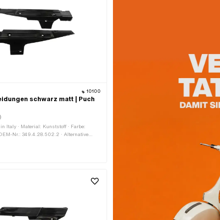
10100
eidungen schwarz matt | Puch
)
in Italy · Material: Kunststoff · Farbe:
OEM-Nr.: 349.4.28.502.2 · Alternative
OEM-Nr.: 349.4.28.603.2 · Puch OEM-Nr.: