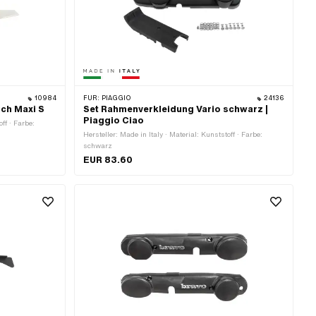
10984
FÜR:
PIAGGIO
24136
uch Maxi S
Set Rahmenverkleidung Vario schwarz |
Piaggio Ciao
off · Farbe:
Hersteller: Made in Italy · Material: Kunststoff · Farbe:
schwarz
EUR 83.60