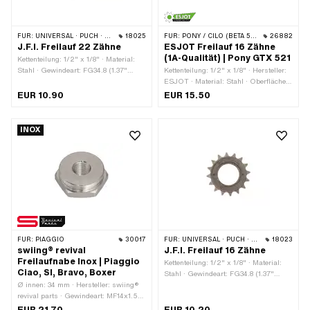
FÜR:
UNIVERSAL · PUCH · SACHS
18025
FÜR:
PONY / CILO (BETA 521 & 512)
26882
J.F.I. Freilauf 22 Zähne
ESJOT Freilauf 16 Zähne
(1A-Qualität) | Pony GTX 521
Kettenteilung: 1/2" x 1/8" · Material:
Stahl · Gewindeart: FG34.8 (1.37"
Kettenteilung: 1/2" x 1/8" · Hersteller:
24G) · Anzahl Zähne: 22 Stk.
ESJOT · Material: Stahl · Oberfläche:
gehärtet · Farbe: silber · Anzahl
EUR 10.90
EUR 15.50
Zähne: 16 Stk. · Gewindeart: FG34.8
(1.37" 24G)
INOX
FÜR:
PIAGGIO
30017
FÜR:
UNIVERSAL · PUCH · SACHS · PONY / CILO (BETA 521 & 512)
18023
swiing® revival
J.F.I. Freilauf 16 Zähne
Freilaufnabe Inox | Piaggio
Kettenteilung: 1/2" x 1/8" · Material:
Ciao, SI, Bravo, Boxer
Stahl · Gewindeart: FG34.8 (1.37"
Ø innen: 34 mm · Hersteller: swiing®
24G) · Anzahl Zähne: 16 Stk.
revival parts · Gewindeart: MF14x1.5
(Feingewinde) · Material: Chromstahl
EUR 21.70
EUR 10.20