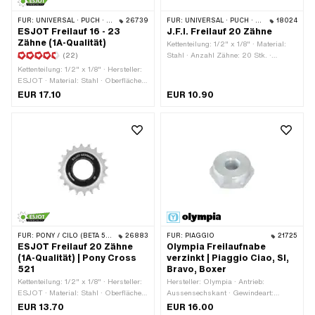
FÜR:
UNIVERSAL · PUCH · SACHS · PONY / CILO (BETA 521 & 512) · PIAGGIO
26739
FÜR:
UNIVERSAL · PUCH · SACHS · PONY / CILO (BETA 521 & 512)
18024
ESJOT Freilauf 16 - 23
J.F.I. Freilauf 20 Zähne
Zähne (1A-Qualität)
Kettenteilung: 1/2" x 1/8" · Material:
(22)
Stahl · Anzahl Zähne: 20 Stk. ·
Gewindeart: FG34.8 (1.37" 24G)
Kettenteilung: 1/2" x 1/8" · Hersteller:
ESJOT · Material: Stahl · Oberfläche:
gehärtet · Farbe: silber · Anzahl
EUR 17.10
EUR 10.90
Zähne: 16 Stk. · Anzahl Zähne: 18 Stk.
· Anzahl Zähne: 20 Stk. · Anzahl
Zähne: 23 Stk. · Dicke: 15 mm ·
Gewindeart: FG34.8 (1.37" 24G)
FÜR:
PONY / CILO (BETA 521 & 512)
26883
FÜR:
PIAGGIO
21725
ESJOT Freilauf 20 Zähne
Olympia Freilaufnabe
(1A-Qualität) | Pony Cross
verzinkt | Piaggio Ciao, SI,
521
Bravo, Boxer
Kettenteilung: 1/2" x 1/8" · Hersteller:
Hersteller: Olympia · Antrieb:
ESJOT · Material: Stahl · Oberfläche:
Aussensechskant · Gewindeart:
gehärtet · Farbe: silber · Anzahl
MF14x1.5 (Feingewinde)
EUR 13.70
EUR 16.00