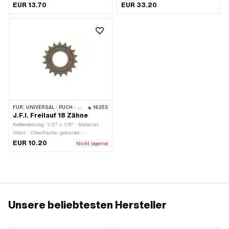
(blau) · Gewindeart: FG34.8 (1.37"
EUR 13.70
EUR 33.20
24G) · Höhe: 20 mm · Schlüsselweite:
36 mm · Piaggio OEM-Nr.: 102899
FÜR:
UNIVERSAL · PUCH · SACHS · PIAGGIO
16353
J.F.I. Freilauf 18 Zähne
Kettenteilung: 1/2" x 1/8" · Material:
Stahl · Oberfläche: gehärtet ·
Gewindeart: FG34.8 (1.37" 24G) ·
EUR 10.20
Nicht lagernd
Anzahl Zähne: 18 Stk.
Unsere beliebtesten Hersteller