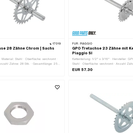
17019
FÜR:
PIAGGIO
hse 28 Zähne Chrom | Sachs
GPO Tretachse 23 Zähne mit Kei
Piaggio SI
 Material: Stahl · Oberfläche: verchromt ·
Kettenteilung: 1/2" x 3/16" · Hersteller: GP
Anzahl Zähne: 28 Stk. · Gesamtlänge: 250
Stahl · Oberfläche: verchromt · Anzahl Zähn
e ab Kranz: 75 mm · Wellenlänge ab
Farbe: Chrom · Wellenlänge ab Kranz: 60
EUR 57.30
 Ø aussen: 15.8 mm · Ø Kettenrad aussen:
Wellenlänge ab Kranz: 194 mm · Ø Ketten
ng (Kranz): 2.5 mm
mm · Ø Tretarmaufnahme: 16 mm · Gesam
· Ø Lageraufnahme: 15.9 mm · Kröpfung (