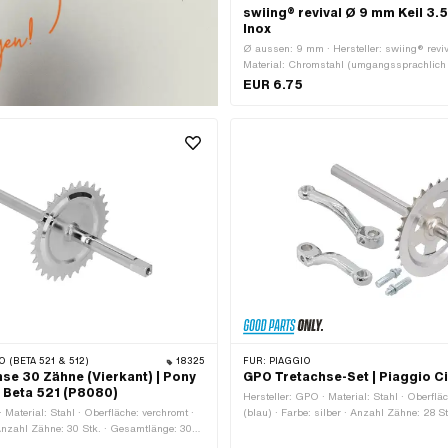
swiing® revival Ø 9 mm Keil 3.
Inox
Ø aussen: 9 mm · Hersteller: swiing® reviv
Material: Chromstahl (umgangssprachlich
Nirosta) · Gewindeart: M7x1 (Standardgew
EUR 6.75
Kurbelkeil: 3.5° · Gesamtlänge: 44 mm
O (BETA 521 & 512)
18325
FÜR:
PIAGGIO
se 30 Zähne (Vierkant) | Pony
GPO Tretachse-Set | Piaggio C
s Beta 521 (P8080)
Hersteller: GPO · Material: Stahl · Oberfläc
 Material: Stahl · Oberfläche: verchromt ·
(blau) · Farbe: silber · Anzahl Zähne: 28 S
Anzahl Zähne: 30 Stk. · Gesamtlänge: 306
e ab Kranz: 124 mm · Wellenlänge ab