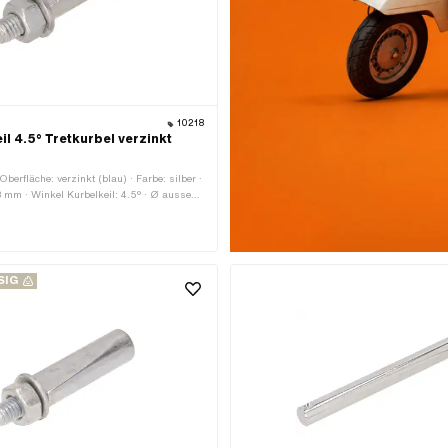
10218
l 4.5° Tretkurbel verzinkt
)
 Oberfläche: verzinkt (blau) · Farbe: silber ·
 mm · Winkel Kurbelkeil: 4.5° · Ø aussen:
eart: M6x1 (Standardgewinde)
SIG