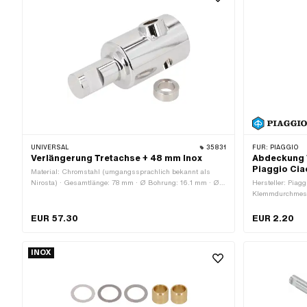
UNIVERSAL
35831
FÜR:
PIAGGIO
Verlängerung Tretachse + 48 mm Inox
Abdeckung T
Piaggio Cia
Material: Chromstahl (umgangssprachlich bekannt als
Nirosta) · Gesamtlänge: 78 mm · Ø Bohrung: 16.1 mm · Ø
Hersteller: Piagg
aussen: 32 mm · Tiefe: 35 mm · Ø Tretarmaufnahme: 15.8
Klemmdurchmess
mm
EUR 57.30
EUR 2.20
INOX