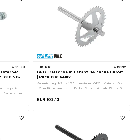
31088
FÜR:
PUCH
19332
asterbef.
GPO Tretachse mit Kranz 34 Zähne Chrom
t, X30 NG-
| Puch X30 Velux
Kettenteilung: 1/2" x 1/8" · Hersteller: GPO · Material: Stahl
enious parts ·
· Oberfläche: verchromt · Farbe: Chrom · Anzahl Zähne: 34
 · Farbe: silber ·
Stk. · Wellenlänge ab Kranz: 30 mm · Wellenlänge ab
· Gesamtlänge:
Kranz: 167 mm · Ø Kettenrad aussen: 144 mm · Ø
EUR 103.10
Tretarmaufnahme: 16 mm · Gesamtlänge: 200 mm ·
Kröpfung (Kranz): 15 mm