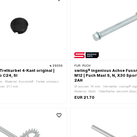
29056
FÜR:
PUCH
retkurbel 4-Kant original |
swiing® ingenious Achse Fussr
o C24, SI
M12 | Puch Maxi S, N, X30 Spor
2AH
io · Material: Kunststoff · Farbe: schwarz ·
er: 21.1 mm
Ø aussen: 16 mm · Hersteller: swiing® ing
Material: Stahl · Oberfläche: verzinkt (blau)
Gewindeart: M12x1.75 (Standardgewinde) 
EUR 21.70
132 mm