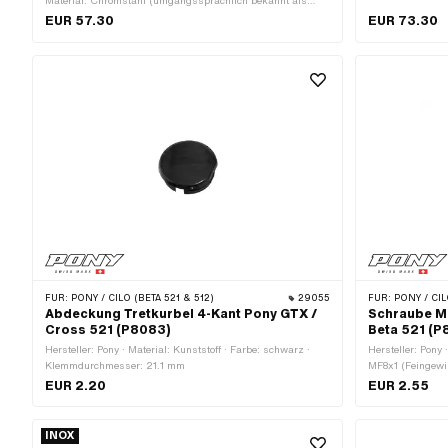
Material: Chromstahl (umgangssprachlich bekannt als
Kranz: 178 mm ·
Nirosta) · Ø Bohrung: 16.1 mm · Ø Tretarmaufnahme: 15.8
EUR 57.30
EUR 73.30
OEM-Nr.: P8080
mm · Tiefe: 35 mm · Gesamtlänge: 78 mm
FÜR:
PONY / CILO (BETA 521 & 512)
29055
FÜR:
PONY / CIL
Abdeckung Tretkurbel 4-Kant Pony GTX /
Schraube M8
Cross 521 (P8083)
Beta 521 (P
Hersteller: Pony · Material: Kunststoff · Farbe: schwarz ·
Hersteller: Pony
Klemmdurchmesser: 21.1 mm
MF8x1 (Feingewi
Nenndurchmesse
EUR 2.20
EUR 2.55
mm
INOX