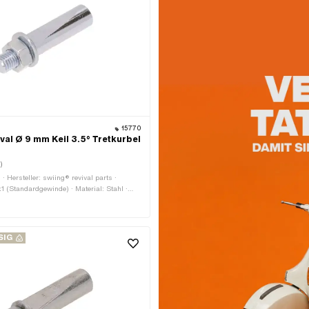
15770
val Ø 9 mm Keil 3.5° Tretkurbel
)
 Hersteller: swiing® revival parts ·
 (Standardgewinde) · Material: Stahl ·
nkt (blau) · Farbe: silber · Winkel
 · Gesamtlänge: 43 mm
SIG