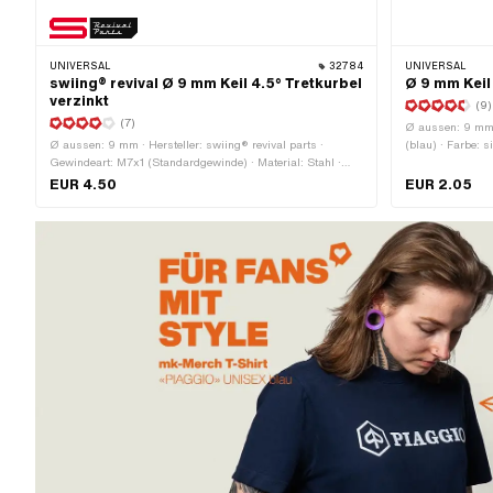
UNIVERSAL
32784
UNIVERSAL
swiing® revival Ø 9 mm Keil 4.5° Tretkurbel
Ø 9 mm Keil
verzinkt
(9)
(7)
Ø aussen: 9 mm ·
Ø aussen: 9 mm · Hersteller: swiing® revival parts ·
(blau) · Farbe: 
Gewindeart: M7x1 (Standardgewinde) · Material: Stahl ·
(Standardgewinde
Oberfläche: verzinkt (blau) · Farbe: silber · Winkel
Gesamtlänge: 4
EUR 4.50
EUR 2.05
Kurbelkeil: 4.5° · Gesamtlänge: 43 mm