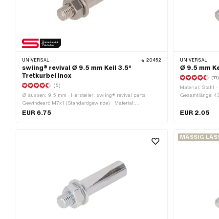
UNIVERSAL
20452
UNIVERSAL
swiing® revival Ø 9.5 mm Keil 3.5°
Ø 9.5 mm Kei
Tretkurbel Inox
(11
(5)
Material: Stahl ·
Ø aussen: 9.5 mm · Hersteller: swiing® revival parts ·
Gesamtlänge: 43
Gewindeart: M7x1 (Standardgewinde) · Material:
9.5 mm · Gewind
Chromstahl (umgangssprachlich bekannt als Nirosta) ·
EUR 6.75
EUR 2.05
Winkel Kurbelkeil: 3.5° · Gesamtlänge: 44 mm
MÄSSIG LÄS