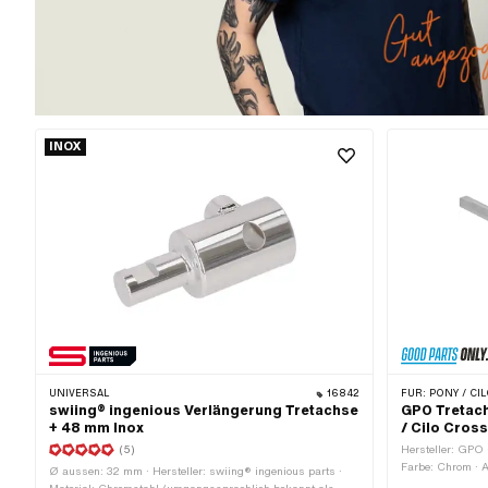
INOX
UNIVERSAL
16842
FÜR:
PONY / CIL
swiing® ingenious Verlängerung Tretachse
GPO Tretach
+ 48 mm Inox
/ Cilo Cros
(5)
Hersteller: GPO ·
Farbe: Chrom · 
Ø aussen: 32 mm · Hersteller: swiing® ingenious parts ·
mm · Wellenläng