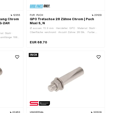
12355
FÜR:
PUCH
23129
gung Chrom
GPO Tretachse 28 Zähne Chrom | Puch
NG-2AH
Maxi S, N
Ø aussen: 15.9 mm · Hersteller: GPO · Material: Stahl ·
Oberfläche: verchromt · Anzahl Zähne: 28 Stk. · Farbe:
al: Stahl ·
Chrom · Wellenlänge ab Kranz: 40 mm · Wellenlänge ab
samtlänge: 168
Kranz: 183 mm · Ø Kettenrad aussen: 120 mm
EUR 68.70
INOX
20453
UNIVERSAL
30509