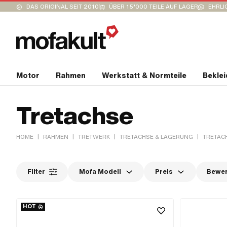
DAS ORIGINAL SEIT 2010
ÜBER 15’000 TEILE AUF LAGER
EHRLI
Motor
Rahmen
Werkstatt & Normteile
Bekle
Tretachse
|
|
|
|
HOME
RAHMEN
TRETWERK
TRETACHSE & LAGERUNG
TRETAC
Filter
Mofa Modell
Preis
Bewe
HOT