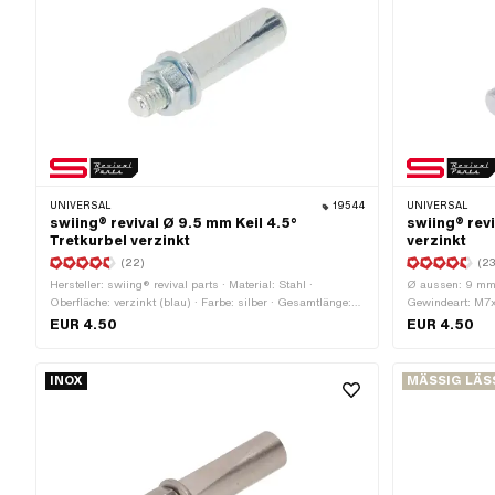
UNIVERSAL
19544
UNIVERSAL
swiing® revival Ø 9.5 mm Keil 4.5°
swiing® revi
Tretkurbel verzinkt
verzinkt
(22)
(23
Hersteller: swiing® revival parts · Material: Stahl ·
Ø aussen: 9 mm ·
Oberfläche: verzinkt (blau) · Farbe: silber · Gesamtlänge:
Gewindeart: M7x1
43 mm · Winkel Kurbelkeil: 4.5° · Ø aussen: 9.5 mm ·
Oberfläche: verzi
EUR 4.50
EUR 4.50
Gewindeart: M7x1 (Standardgewinde)
Kurbelkeil: 3.5°
INOX
MÄSSIG LÄS