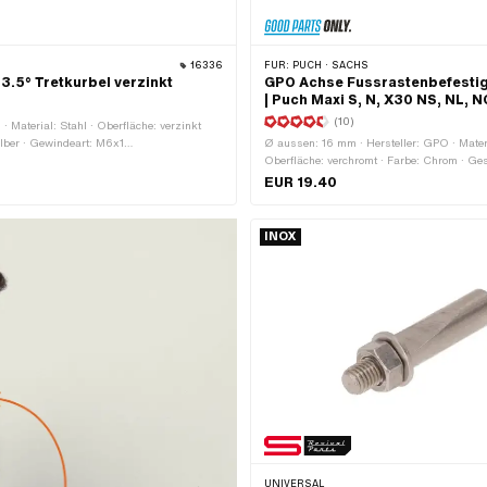
16336
FÜR:
PUCH · SACHS
 3.5° Tretkurbel verzinkt
GPO Achse Fussrastenbefesti
| Puch Maxi S, N, X30 NS, NL, 
(10)
 Material: Stahl · Oberfläche: verzinkt
silber · Gewindeart: M6x1
Ø aussen: 16 mm · Hersteller: GPO · Materi
) · Winkel Kurbelkeil: 3.5° ·
Oberfläche: verchromt · Farbe: Chrom · Ge
3 mm
mm
EUR 19.40
INOX
UNIVERSAL