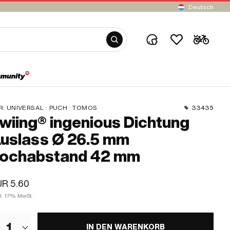
Deutsch
R:
UNIVERSAL · PUCH · TOMOS
33435
wiing® ingenious Dichtung
uslass Ø 26.5 mm
ochabstand 42 mm
R 5.60
kl. 17% MwSt.
1
IN DEN WARENKORB