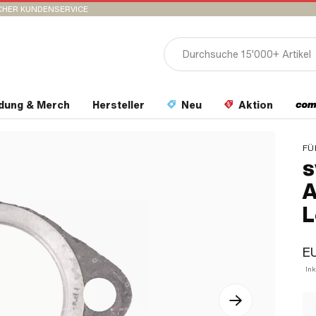
CHER KUNDENSERVICE
idung & Merch
Hersteller
Neu
Aktion
FÜ
s
A
L
EU
In