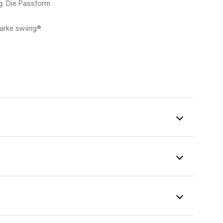
ng. Die Passform
arke swiing®.