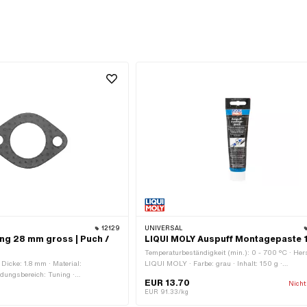
12129
UNIVERSAL
ng 28 mm gross | Puch /
LIQUI MOLY Auspuff Montagepaste 
Temperaturbeständigkeit (min.): 0 - 700 °C · Hers
Dicke: 1.8 mm · Material:
LIQUI MOLY · Farbe: grau · Inhalt: 150 g ·
dungsbereich: Tuning ·
Anwendungsbereich: Chemie
EUR 13.70
Nicht
slass · Ø Schraubenaufnahme: 7.1
EUR 91.33/kg
7 mm · Lochabstand Auslass: 42.5