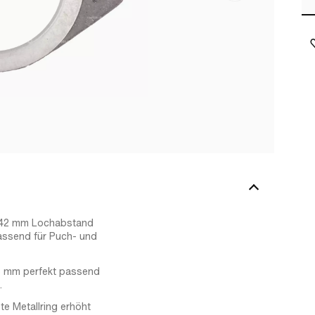
t 42 mm Lochabstand
assend für Puch- und
5 mm perfekt passend
.
e Metallring erhöht