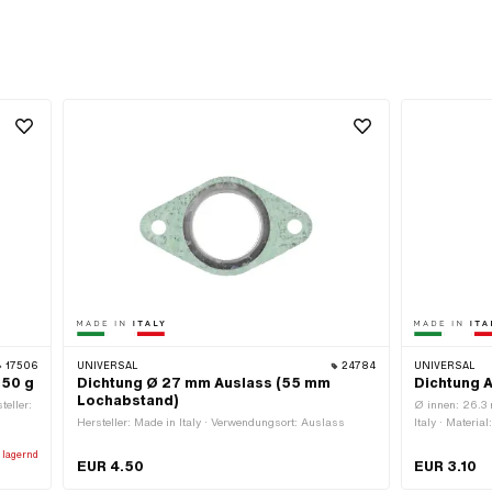
17506
UNIVERSAL
24784
UNIVERSAL
150 g
Dichtung Ø 27 mm Auslass (55 mm
Dichtung 
Lochabstand)
teller:
Ø innen: 26.3 
Hersteller: Made in Italy · Verwendungsort: Auslass
Italy · Materia
Verwendungsor
 lagernd
· Ø aussen: 4
EUR 4.50
EUR 3.10
· Lochabstand