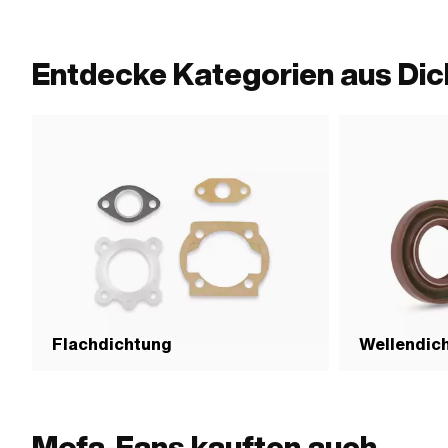
mm
Lochabstand Auslass: 42.5 mm
Entdecke Kategorien aus Dic
Flachdichtung
Wellendich
Mofa-Fans kauften auch