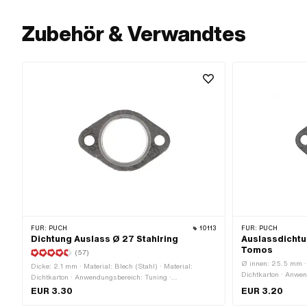
Zubehör & Verwandtes
FÜR:
PUCH
10113
FÜR:
PUCH
Dichtung Auslass Ø 27 Stahlring
Auslassdichtu
Tomos
(57)
Ø innen: 25.5 mm · 
Dicke: 2.1 mm · Material: Blech (Stahl) · Material:
Dichtkarton · Anwen
Dichtkarton · Anwendungsbereich: Tuning ·
Verwendungsort: Au
Verwendungsort: Auslass · Verstärkt: Ja · Ø Auslass
EUR 3.30
EUR 3.20
mm · Ø aussen: 39.
innen: 27 mm · Ø Schraubenaufnahme: 6.3 mm ·