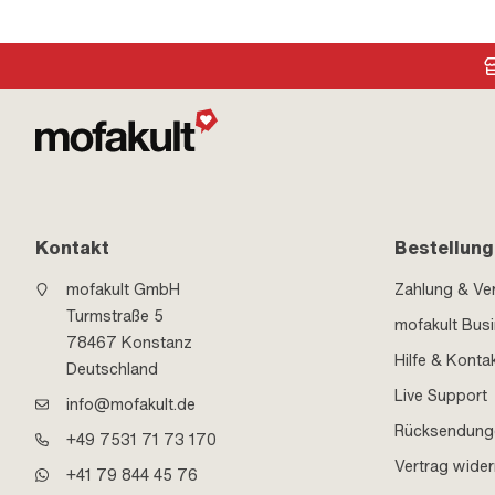
Kontakt
Bestellung
mofakult GmbH
Zahlung & Ve
Turmstraße 5
mofakult Bus
78467 Konstanz
Hilfe & Konta
Deutschland
Live Support
info@mofakult.de
Rücksendung
+49 7531 71 73 170
Vertrag wider
+41 79 844 45 76