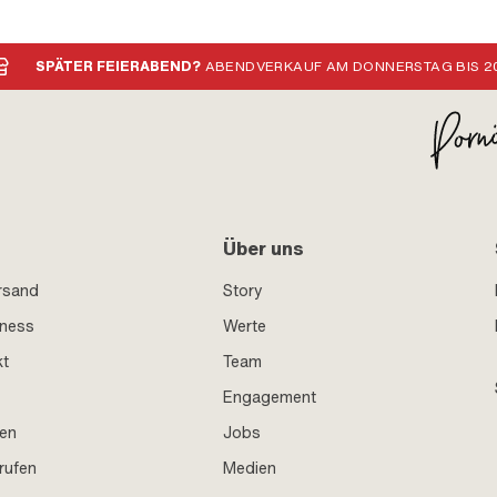
SPÄTER FEIERABEND?
ABENDVERKAUF AM DONNERSTAG BIS 20
Über uns
rsand
Story
iness
Werte
kt
Team
Engagement
en
Jobs
rufen
Medien