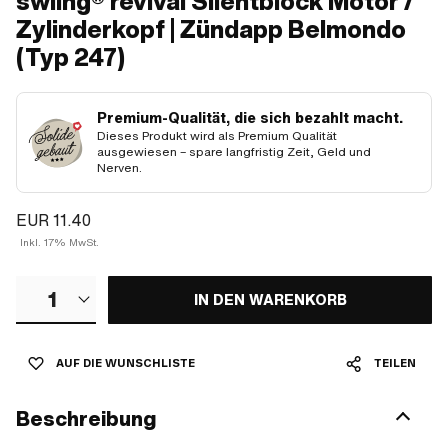
swiing® revival Silentblock Motor /
Zylinderkopf | Zündapp Belmondo
(Typ 247)
Premium-Qualität, die sich bezahlt macht.
Dieses Produkt wird als Premium Qualität
ausgewiesen – spare langfristig Zeit, Geld und
Nerven.
EUR 11.40
Inkl. 17% MwSt.
1
IN DEN WARENKORB
AUF DIE WUNSCHLISTE
TEILEN
Beschreibung