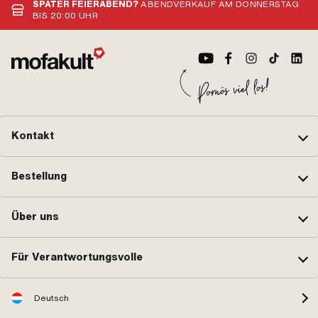
00
Bez
SPÄTER FEIERABEND?
ABENDVERKAUF AM DONNERSTAG
Bez
BIS 20:00 UHR
Bez
Bez
Bez
TR4
der
Alt
901
Puc
Kontakt
Bestellung
Über uns
Für Verantwortungsvolle
Deutsch