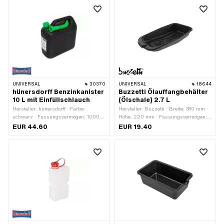
Anwendungsbereich:
Werkstattzubehör
UNIVERSAL
30370
UNIVERSAL
18644
hünersdorff Benzinkanister
Buzzetti Ölauffangbehälter
10 L mit Einfüllschlauch
(Ölschale) 2.7 L
Hersteller: hünersdorff · Farbe:
Hersteller: Buzzetti · Breite: 380 mm ·
schwarz · Fassungsvermögen: 10000
Höhe: 220 mm · Fassungsvermögen:
ml · Breite: 315 mm · Tiefe: 150 mm ·
2700 ml · Farbe: schwarz ·
EUR 44.60
EUR 19.40
Höhe: 340 mm · Anwendungsbereich:
Anwendungsbereich:
Werkstattzubehör
Werkstattzubehör · Tiefe: 70 mm