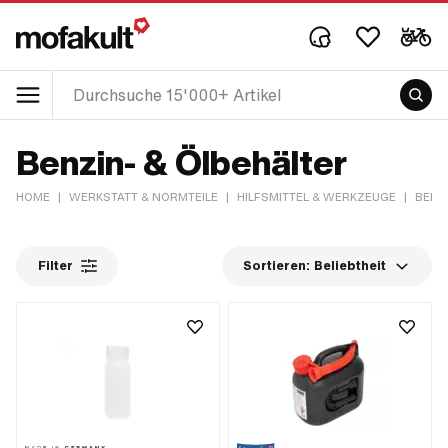
Benzin- & Ölbehälter
HOME
|
WERKSTATT & NORMTEILE
|
HILFSMITTEL & WERKZEUGE
|
BENZ
Filter
Sortieren:
Beliebtheit