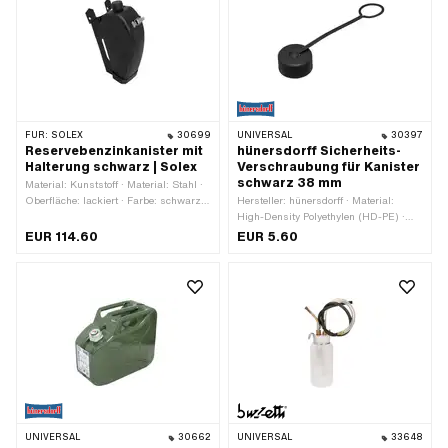
FÜR:
SOLEX
30699
UNIVERSAL
30397
Reservebenzinkanister mit
hünersdorff Sicherheits-
Halterung schwarz | Solex
Verschraubung für Kanister
schwarz 38 mm
Material: Kunststoff · Material: Stahl ·
Oberfläche: lackiert · Farbe: schwarz ·
Hersteller: hünersdorff · Material:
Befestigungsart: Schrauben & Muttern
High-Density Polyethylen (HD-PE) ·
· Anzahl Befestigungspunkte: 2 Stk.
Farbe: schwarz · Durchmesser: 38 mm
EUR 114.60
EUR 5.60
· Anwendungsbereich:
Werkstattzubehör
UNIVERSAL
30662
UNIVERSAL
33648