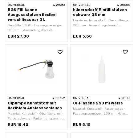
UNIVERSAL
29313
UNIVERSAL
30588
BGS Füllkanne
hünersdorff Einfüllstutzen
Ausgussstutzen flexibel
schwarz 38 mm
verschliessbar 3 L
Hersteller: hünersdorff · Gesamtlänge:
Hersteller: BGS · Fassungsvermögen:
265 mm · Anwendungsbereich:
3000 ml · Anwendungsbereich:
Werkstattzubehör
Werkstattzubehör
EUR 27.00
EUR 5.60
UNIVERSAL
30752
UNIVERSAL
38143
Ölpumpe Kunststoff mit
Öl-Flasche 250 ml weiss
flexiblem Auslassschlauch
Material: Kunststoff · Farbe: weiss ·
Material: Kunststoff · Oberfläche: roh ·
Fassungsvermögen: 250 ml · Höhe:
Farbe: schwarz · Farbe: transparent ·
215 mm · Durchmesser: 49.5 mm
Fassungsvermögen: 275 ml ·
EUR 19.40
EUR 5.15
Anwendungsbereich:
Werkstattzubehör