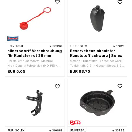
UNIVERSAL
30396
FÜR:
SOLEX
17023
hünersdorff Verschraubung
Reservebenzinkanister
für Kanister rot 38 mm
Kunststoff schwarz | Solex
Hersteller: hünersdorff · Material:
Material: Kunststoff · Farbe: schwarz ·
High-Density Polyethylen (HD-PE) ·
Tankinhalt: 2.5 l · Gesamtlänge: 315
Farbe: rot · Durchmesser: 38 mm ·
mm · Breite: 100 mm · Höhe: 145 mm
EUR 5.05
EUR 68.70
Anwendungsbereich:
Werkstattzubehör
FÜR:
SOLEX
30698
UNIVERSAL
33769