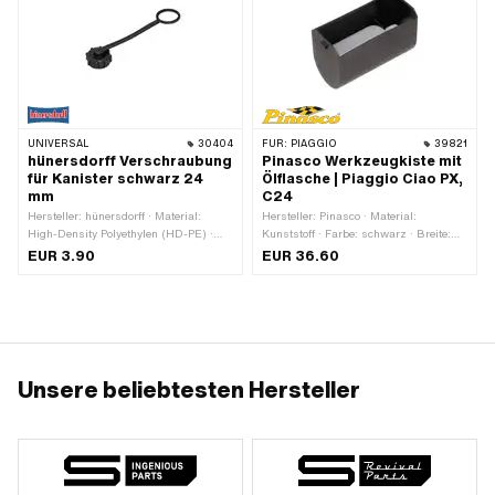
UNIVERSAL
30404
FÜR:
PIAGGIO
39821
hünersdorff Verschraubung
Pinasco Werkzeugkiste mit
für Kanister schwarz 24
Ölflasche | Piaggio Ciao PX,
mm
C24
Hersteller: hünersdorff · Material:
Hersteller: Pinasco · Material:
High-Density Polyethylen (HD-PE) ·
Kunststoff · Farbe: schwarz · Breite:
Farbe: schwarz · Durchmesser: 24
109 mm · Gesamtlänge: 54 mm ·
EUR 3.90
EUR 36.60
mm · Anwendungsbereich:
Höhe: 72 mm · Befestigungsart:
Werkstattzubehör
Steckverbindung · Anzahl
Befestigungspunkte: 2 Stk.
Unsere beliebtesten Hersteller