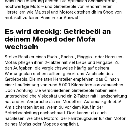
Wahl und Dosierung achten. Die optimalen Schmierstoffe,
hochwertige Motor- und Getriebeöle von renommierten
Herstellern wie Malossi und Motorex stehen dir im Shop von
mofakult zu fairen Preisen zur Auswahl.
Es wird dreckig: Getriebeöl an
deinem Moped oder Mofa
wechseln
Stolze Besitzer eines Puch-, Sachs-, Piaggio- oder Hercules-
Mofas pflegen ihren 2-Takter mit viel Liebe und Hingabe. Zu
den Aufgaben, die vergleichsweise häufig auf deinem
Wartungsplan stehen sollten, gehört das Wechseln des
Getriebeöls. Die meisten Hersteller empfehlen, das Öl nach
einer Laufleistung von rund 5.000 Kilometern auszutauschen.
Doch Achtung: Die verschiedenen Getriebeöle haben eine
unterschiedliche Viskosität und ein 2-Takter mit Handschaltung
hat andere Ansprüche als ein Modell mit Automatikgetriebe!
Am sichersten ist es, wenn du vor dem Kauf in der
Betriebsanleitung nachschaust. Dort kannst du auch
nachlesen, welches Motoröl der Fahrzeugbauer für den Motor
deines Mofas oder Mopeds empfiehlt.