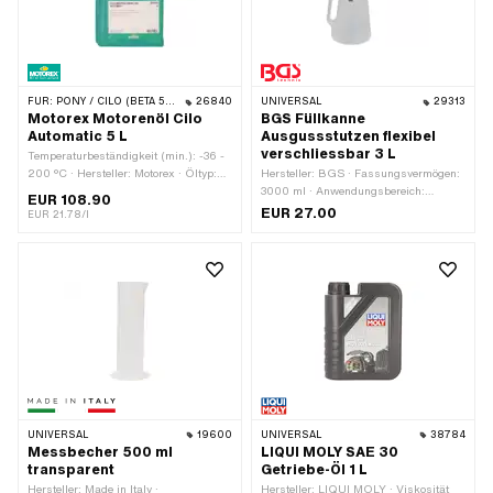
FÜR:
PONY / CILO (BETA 521 & 512)
26840
UNIVERSAL
29313
Motorex Motorenöl Cilo
BGS Füllkanne
Automatic 5 L
Ausgussstutzen flexibel
verschliessbar 3 L
Temperaturbeständigkeit (min.): -36 -
200 °C · Hersteller: Motorex · Öltyp:
Hersteller: BGS · Fassungsvermögen:
ATF Dexron 3 (DEXIII) · Inhalt: 5000
3000 ml · Anwendungsbereich:
EUR 108.90
ml · Getriebeart: Automat ·
Werkstattzubehör
EUR 27.00
EUR 21.78/l
Anwendungsbereich:
Getriebeschmierung mit Kupplung
UNIVERSAL
19600
UNIVERSAL
38784
Messbecher 500 ml
LIQUI MOLY SAE 30
transparent
Getriebe-Öl 1 L
Hersteller: Made in Italy ·
Hersteller: LIQUI MOLY · Viskosität