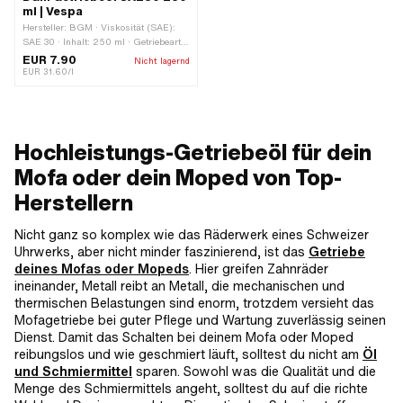
ml | Vespa
Hersteller: BGM · Viskosität (SAE):
SAE 30 · Inhalt: 250 ml · Getriebeart:
Handschaltung · Anwendungsbereich:
EUR 7.90
Nicht lagernd
Öl
EUR 31.60/l
Hochleistungs-Getriebeöl für dein
Mofa oder dein Moped von Top-
Herstellern
Nicht ganz so komplex wie das Räderwerk eines Schweizer
Uhrwerks, aber nicht minder faszinierend, ist das
Getriebe
deines Mofas oder Mopeds
. Hier greifen Zahnräder
ineinander, Metall reibt an Metall, die mechanischen und
thermischen Belastungen sind enorm, trotzdem versieht das
Mofagetriebe bei guter Pflege und Wartung zuverlässig seinen
Dienst. Damit das Schalten bei deinem Mofa oder Moped
reibungslos und wie geschmiert läuft, solltest du nicht am
Öl
und Schmiermittel
sparen. Sowohl was die Qualität und die
Menge des Schmiermittels angeht, solltest du auf die richte