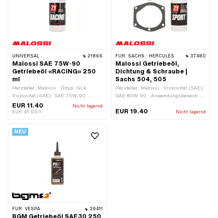
UNIVERSAL
21866
FÜR:
SACHS · HERCULES
37480
Malossi SAE 75W-90
Malossi Getriebeöl,
Getriebeöl «RACING» 250
Dichtung & Schraube |
ml
Sachs 504, 505
Hersteller: Malossi · Öltyp: GL4 ·
Hersteller: Malossi · Viskosität (SAE):
Viskosität (SAE): SAE 75W-90 ·
SAE 80W-90 · Anwendungsbereich:
Öltyp: vollsynthetisch · Inhalt: 250 ml
Getriebeschmierung ohne Kupplung ·
EUR 11.40
Nicht lagernd
EUR 19.40
· Getriebeart: Automat · Getriebeart:
Inhalt: 250 ml
EUR 45.60/l
Nicht lagernd
Mono · Getriebeart: Vario ·
Anwendungsbereich:
NEU
Getriebeschmierung ohne Kupplung
FÜR:
VESPA
39411
BGM Getriebeöl SAE30 250