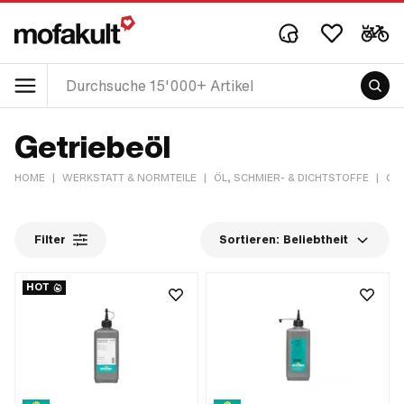
Getriebeöl
HOME
|
WERKSTATT & NORMTEILE
|
ÖL, SCHMIER- & DICHTSTOFFE
|
GE
Filter
Sortieren:
Beliebtheit
HOT