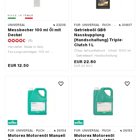
UNIVERSAL
23236
FÜR:
UNIVERSAL · PUCH · SACHS · ZÜNDAPP BELMONDO · CILO · DKW · ZÜNDAPP
30807
Messbecher 100 ml Öl mit
Getriebeöl GB6
Deckel
Nasskupplung
(Handschaltung) Triple-
(5)
Clutch 1 L
Hersteller: Made in Italy ·
Öltyp: teilsynthetisch · Inhalt: 1000 ml
Fassungsvermögen: 100 ml ·
· Getriebeart: Handschaltung
Massanzeige: 1:50 (2%) ·
EUR 22.80
Anwendungsbereich:
EUR 12.50
EUR 22.80/l
Werkstattzubehör
FÜR:
UNIVERSAL · PUCH · SACHS · ZÜNDAPP BELMONDO · CILO · DKW · HERCULES · KREIDLER · ZÜNDAPP
26154
FÜR:
UNIVERSAL · PUCH · SACHS · PIAGGIO · TOMOS · BYE BIKE
26153
Motorex Motorenöl Manuell
Motorex Motorenöl