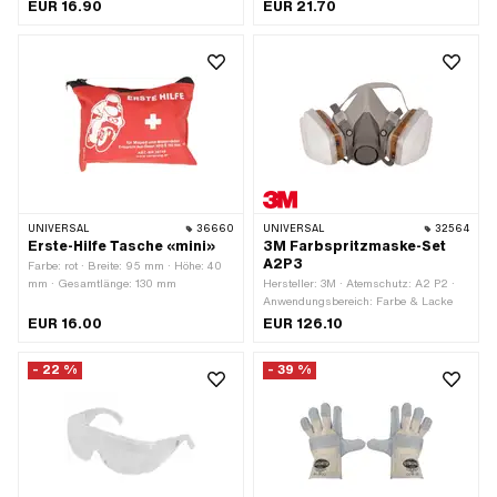
Material Sichtscheibe: Polycarbonat
mm
EUR 16.90
EUR 21.70
(PC) · Glaseigenschaft: bruchsicher
UNIVERSAL
36660
UNIVERSAL
32564
Erste-Hilfe Tasche «mini»
3M Farbspritzmaske-Set
A2P3
Farbe: rot · Breite: 95 mm · Höhe: 40
mm · Gesamtlänge: 130 mm
Hersteller: 3M · Atemschutz: A2 P2 ·
Anwendungsbereich: Farbe & Lacke
EUR 16.00
EUR 126.10
- 22 %
- 39 %