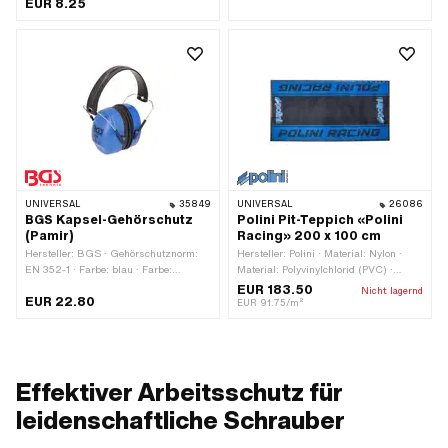
EUR 8.25
Anwendungsbereich: Sicherheit
UNIVERSAL
35849
UNIVERSAL
26086
BGS Kapsel-Gehörschutz
Polini Pit-Teppich «Polini
(Pamir)
Racing» 200 x 100 cm
Hersteller: BGS · Gehörschutznorm:
Hersteller: Polini · Material: Nylon ·
EN 352-1 · Farbe: blau · Farbe:
Material: Polyvinylchlorid (PVC) ·
schwarz · Anwendungsbereich:
Farbe: blau · Farbe: schwarz · Breite:
EUR 183.50
Nicht lagernd
EUR 22.80
Sicherheit
1000 mm · Gesamtlänge: 2000 mm
EUR 91.75/m²
Effektiver Arbeitsschutz für
leidenschaftliche Schrauber