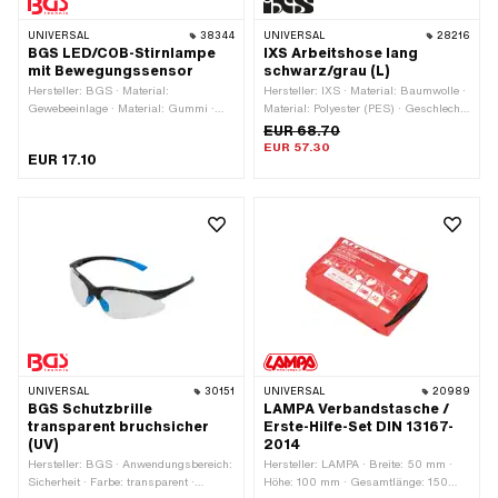
UNIVERSAL
38344
UNIVERSAL
28216
BGS LED/COB-Stirnlampe
IXS Arbeitshose lang
mit Bewegungssensor
schwarz/grau (L)
Hersteller: BGS · Material:
Hersteller: IXS · Material: Baumwolle ·
Gewebeeinlage · Material: Gummi ·
Material: Polyester (PES) · Geschlecht:
Spannung: 4 V · Farbe: schwarz ·
Unisex · Farbe: grau · Farbe: schwarz
EUR 68.70
Kabellänge: 500 mm ·
· Grösse: L · Grösse: M · Grösse: S ·
EUR 57.30
EUR 17.10
Anwendungsbereich: Elektrowerkzeug
Grösse: XL
· Anwendungsbereich:
Strasseneinsatz ·
Anwendungsbereich:
Werkstattzubehör
UNIVERSAL
30151
UNIVERSAL
20989
BGS Schutzbrille
LAMPA Verbandstasche /
transparent bruchsicher
Erste-Hilfe-Set DIN 13167-
(UV)
2014
Hersteller: BGS · Anwendungsbereich:
Hersteller: LAMPA · Breite: 50 mm ·
Sicherheit · Farbe: transparent ·
Höhe: 100 mm · Gesamtlänge: 150