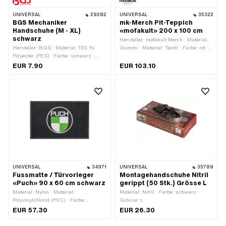
UNIVERSAL
29282
UNIVERSAL
35322
BGS Mechaniker
mk-Merch Pit-Teppich
Handschuhe (M - XL)
«mofakult» 200 x 100 cm
schwarz
Hersteller: mofakult Merch · Material:
Hersteller: BGS · Material: 100 %
Gummi · Material: Textil · Farbe: rot ·
Polyester (PES) · Farbe: schwarz ·
Farbe: schwarz · Farbe: weiss · Breite:
Grösse: L · Grösse: M · Grösse: XL ·
1000 mm · Gesamtlänge: 2000 mm
EUR 7.90
EUR 103.10
Grösse: XXL
UNIVERSAL
34971
UNIVERSAL
35789
Fussmatte / Türvorleger
Montagehandschuhe Nitril
«Puch» 90 x 60 cm schwarz
gerippt (50 Stk.) Grösse L
Material: Nylon · Material:
Material: Nitril · Farbe: schwarz ·
Polyvinylchlorid (PVC) · Farbe:
Grösse: L
schwarz · Breite: 900 mm ·
EUR 57.30
EUR 26.30
Gesamtlänge: 600 mm