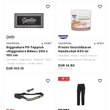
UNIVERSAL
38487
UNIVERSAL
36831
Siggnature Pit-Teppich
Presto Unsichtbarer
«Siggnature Bikes» 200 x
Handschuh 650 ml
100 cm
Hersteller: Presto · Inhalt: 650 ml ·
Hersteller: Siggnature · Material: Textil
Anwendungsbereich: Reinigung
· Farbe: schwarz · Farbe: weiss ·
EUR 14.80
Breite: 1000 mm · Gesamtlänge:
EUR 103.10
EUR 22.77/l
2000 mm
- 16 %