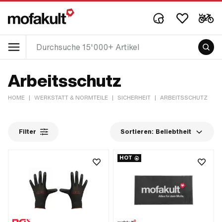
Arbeitsschutz
HOME
|
WERKSTATT & NORMTEILE
|
SICHERHEIT
|
ARBEITSSCHUTZ
Filter
Sortieren:
Beliebtheit
HOT