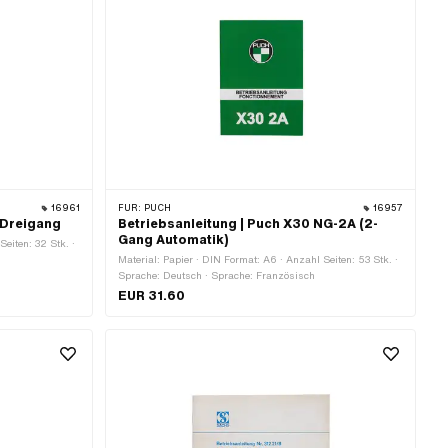
16961
FÜR:
PUCH
16957
 Dreigang
Betriebsanleitung | Puch X30 NG-2A (2-
Gang Automatik)
Seiten: 32 Stk. ·
Material: Papier · DIN Format: A6 · Anzahl Seiten: 53 Stk. ·
Sprache: Deutsch · Sprache: Französisch
EUR 31.60