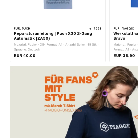
FÜR:
PUCH
17928
FÜR:
PIAGGIO
Reparaturanleitung | Puch X30 2-Gang
Werkstattha
Automatik (ZA50)
Bravo
Material: Papier · DIN Format: A4 · Anzahl Seiten: 48 Stk. ·
Material: Papier
Sprache: Deutsch
Format: A4 · Anz
Sprache: Englis
EUR 40.00
EUR 38.90