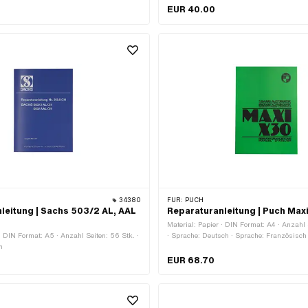
EUR 40.00
34380
FÜR:
PUCH
leitung | Sachs 503/2 AL, AAL
Reparaturanleitung | Puch Max
Material: Papier · DIN Format: A4 · Anzahl 
 · DIN Format: A5 · Anzahl Seiten: 56 Stk. ·
· Sprache: Deutsch · Sprache: Französisch
h
EUR 68.70