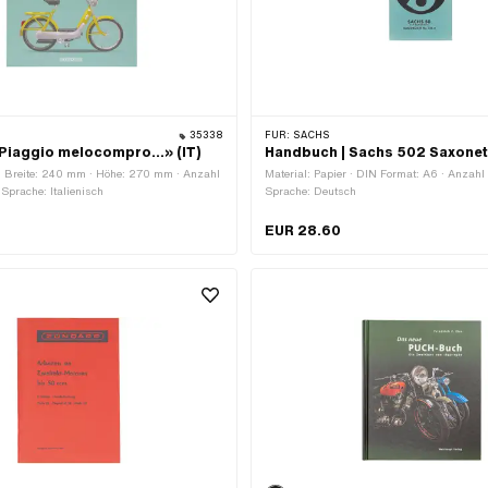
35338
FÜR:
SACHS
Piaggio melocompro...» (IT)
Handbuch | Sachs 502 Saxonet
 · Breite: 240 mm · Höhe: 270 mm · Anzahl
Material: Papier · DIN Format: A6 · Anzahl 
· Sprache: Italienisch
Sprache: Deutsch
EUR 28.60