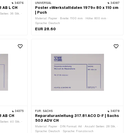
34376
UNIVERSAL
34387
3 AB L CH
Poster «Werkstattdaten 1979» 80 x 110 cm
| Puch
eiten: 36 Stk. ·
Material: Papier · Breite: 1100 mm · Höhe: 800 mm ·
Sprache: Deutsch
EUR 28.60
34375
FÜR:
SACHS
34378
3 AB CH
Reparaturanleitung 317.81 ACO D-F | Sachs
503 ADV CH
Seiten: 40 Stk. ·
Material: Papier · DIN Format: A4 · Anzahl Seiten: 28 Stk. ·
Sprache: Deutsch · Sprache: Französisch