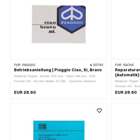
FÜR:
PIAGGIO
30793
FÜR:
SACHS
Betriebsanleitung | Piaggio Ciao, SI, Bravo
Reparaturan
(Automatik)
Material: Papier · Breite: 105 mm · Höhe: 148 mm · DIN
Format: A6 · Anzahl Seiten: 47 Stk. · Sprache: Deutsch
Material: Papier
Format: A5 · Anz
EUR 28.60
EUR 28.60