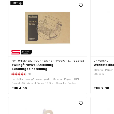
HOT
FÜR:
UNIVERSAL · PUCH · SACHS · PIAGGIO · ZÜNDAPP BELMONDO
22462
UNIVERSAL
swiing® revival Anleitung
Werkstattka
Zündungseinstellung
Material: Papier
(16)
280 mm
Hersteller: swiing® revival parts · Material: Papier · DIN
Format: A5 · Anzahl Seiten: 17 Stk. · Sprache: Deutsch
EUR 4.50
EUR 2.30