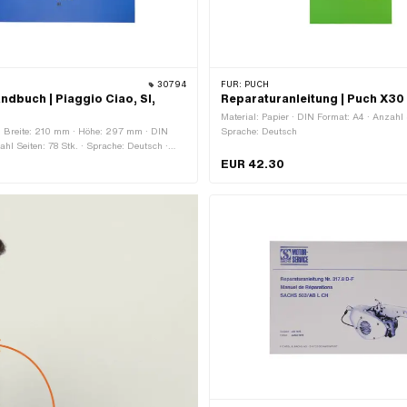
30794
FÜR:
PUCH
ndbuch | Piaggio Ciao, SI,
Reparaturanleitung | Puch X3
Material: Papier · DIN Format: A4 · Anzahl 
 · Breite: 210 mm · Höhe: 297 mm · DIN
Sprache: Deutsch
ahl Seiten: 78 Stk. · Sprache: Deutsch ·
ch · Sprache: Französisch
EUR 42.30