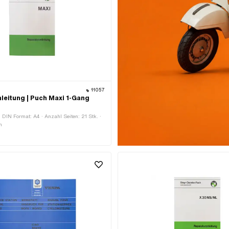
11057
leitung | Puch Maxi 1-Gang
· DIN Format: A4 · Anzahl Seiten: 21 Stk. ·
h