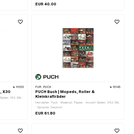
EUR 40.00
11055
FÜR:
PUCH
15145
i, X30
PUCH Buch | Mopeds, Roller &
Kleinkrafträder
Seiten: 165 Stk.
Hersteller: Puch · Material: Papier · Anzahl Seiten: 262 Stk.
· Sprache: Deutsch
EUR 61.80