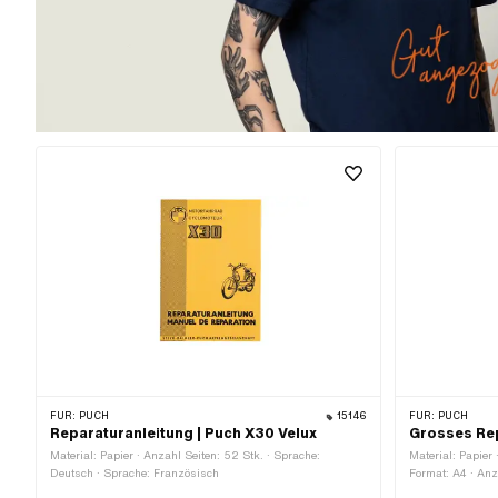
FÜR:
PUCH
15146
FÜR:
PUCH
Reparaturanleitung | Puch X30 Velux
Grosses Re
Material: Papier · Anzahl Seiten: 52 Stk. · Sprache:
Material: Papier
Deutsch · Sprache: Französisch
Format: A4 · Anz