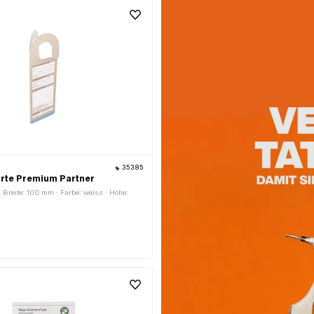
35385
rte Premium Partner
 · Breite: 100 mm · Farbe: weiss · Höhe: