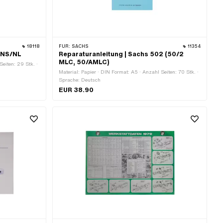
18118
FÜR:
SACHS
11354
0 NS/NL
Reparaturanleitung | Sachs 502 (50/2
MLC, 50/AMLC)
Seiten: 29 Stk. ·
Material: Papier · DIN Format: A5 · Anzahl Seiten: 70 Stk. ·
Sprache: Deutsch
EUR 38.90