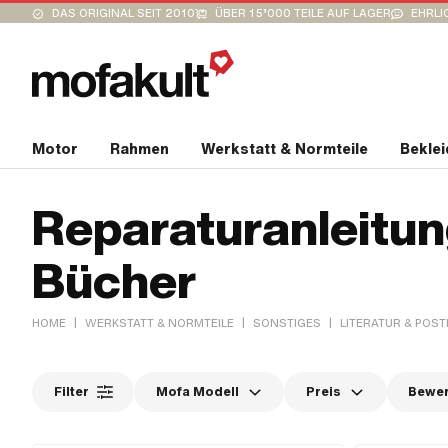
DAS ORIGINAL SEIT 2010
ÜBER 15’000 TEILE AUF LAGER
EHRLI
Motor
Rahmen
Werkstatt & Normteile
Bekle
Reparaturanleitun
Bücher
|
|
|
HOME
WERKSTATT & NORMTEILE
SONSTIGES
LITERATUR & POST
Filter
Mofa Modell
Preis
Bewe