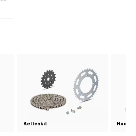
es
Kettenkit
Radspa