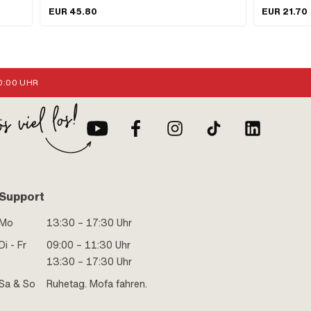
verzinkt (blau) · Gesamtlänge: 117 mm · Breite: 34 mm ·
EUR 45.80
EUR 21.70
Anwendungsbereich: (De-) Montagewerkzeug
:00 UHR
Support
Mo
13:30 – 17:30 Uhr
Di - Fr
09:00 – 11:30 Uhr
13:30 – 17:30 Uhr
Sa & So
Ruhetag. Mofa fahren.