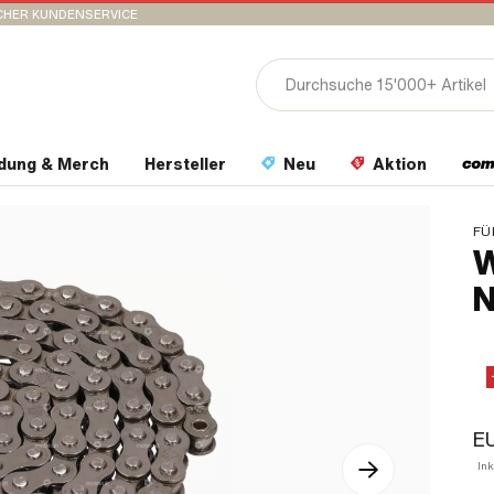
CHER KUNDENSERVICE
idung & Merch
Hersteller
Neu
Aktion
FÜ
W
N
E
In