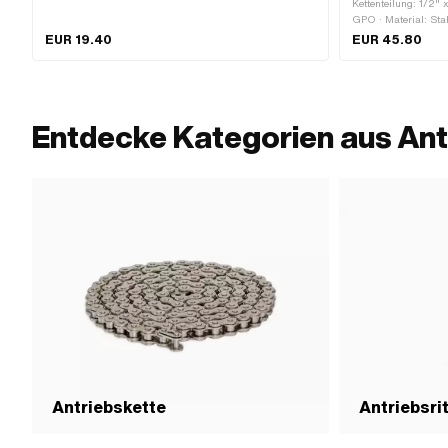
Kettenteilung: 1/2" x
GPO · Material: Stah
verzinkt (blau) · G
EUR 19.40
EUR 45.80
Anwendungsbereich
Entdecke Kategorien aus Ant
Antriebskette
Antriebsri