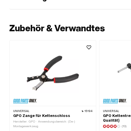
Zubehör & Verwandtes
UNIVERSAL
15194
UNIVERSAL
GPO Zange für Kettenschloss
GPO Kettentren
Qualität)
Hersteller: GPO · Anwendungsbereich: (De-)
Montagewerkzeug
(13)