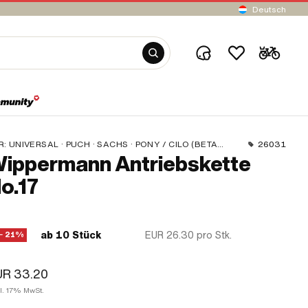
Deutsch
R:
UNIVERSAL · PUCH · SACHS · PONY / CILO (BETA 521 & 512) · ZÜNDAPP BELMONDO · TOMOS · BYE BIKE · CILO · HERCULES
26031
ippermann Antriebskette
o.17
ab 10 Stück
EUR 26.30
pro Stk.
− 21%
UR 33.20
kl. 17% MwSt.