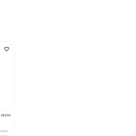
26033
teller:
Anzahl