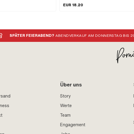
gsbereich: Getriebeschmierung mit
EUR 18.20
M-Nr.: A2080 · Sachs OEM-Nr.:
SPÄTER FEIERABEND?
ABENDVERKAUF AM DONNERSTAG BIS 20
Über uns
rsand
Story
iness
Werte
kt
Team
Engagement