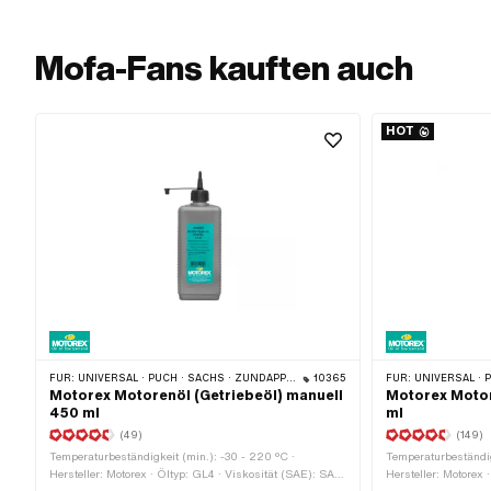
Mofa-Fans kauften auch
HOT
FÜR:
UNIVERSAL · PUCH · SACHS · ZÜNDAPP BELMONDO · TOMOS · CILO · HERCULES · KREIDLER · ZÜNDAPP
10365
FÜR:
UNIVERSAL · PUCH
Motorex Motorenöl (Getriebeöl) manuell
Motorex Motor
450 ml
ml
(49)
(149)
Temperaturbeständigkeit (min.): -30 - 220 °C ·
Temperaturbeständig
Hersteller: Motorex · Öltyp: GL4 · Viskosität (SAE): SAE
Hersteller: Motorex ·