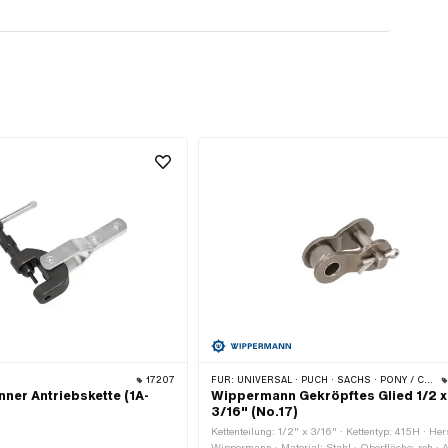
17207
FÜR:
UNIVERSAL · PUCH · SACHS · PONY / CILO (BETA 521 & 512) · ZÜNDAPP BELMONDO · TOMOS · BYE BIKE
ner Antriebskette (1A-
Wippermann Gekröpftes Glied 1/2 x
3/16" (No.17)
Kettenteilung: 1/2" x 3/16" · Kettentyp: 415H · Hers
Wippermann · Material: Stahl · Oberfläche: roh · 