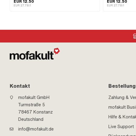
80W · Inhalt: 450 ml · Getriebeart: Fussschaltung ·
Automat · Anwendun
EUR 12.50
EUR 12.50
Getriebeart: Handschaltung · Anwendungsbereich:
Kupplung · Pony OE
EUR 27.78/l
EUR 27.78/l
Getriebeschmierung mit Kupplung
0263 014 002
Kontakt
Bestellung
mofakult GmbH
Zahlung & Ve
Turmstraße 5
mofakult Bus
78467 Konstanz
Hilfe & Konta
Deutschland
Live Support
info@mofakult.de