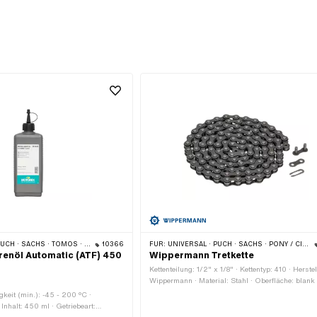
 · SACHS · TOMOS · BYE BIKE
10366
FÜR:
UNIVERSAL · PUCH · SACHS · PONY / CILO (BETA 521 & 512) · PIAGGIO · ZÜNDAPP BELMONDO · SOLEX · ALPA CHOPPER / TURBO · CILO
enöl Automatic (ATF) 450
Wippermann Tretkette
Kettenteilung: 1/2" x 1/8" · Kettentyp: 410 · Herstel
Wippermann · Material: Stahl · Oberfläche: blank 
· Anzahl Kettenglieder: 112 Stk. · Abrollumfang:
keit (min.): -45 - 200 °C ·
· Kettenschloss-Art: Federverschluss · Farbe: gra
 Inhalt: 450 ml · Getriebeart: