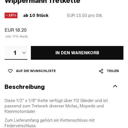
Wippermann Tretkette
ab 10 Stück
EUR 15.50
pro Stk.
− 15%
EUR 18.20
Inkl. 17% MwSt.
1
IN DEN WARENKORB
AUF DIE WUNSCHLISTE
TEILEN
Beschreibung
Diese 1/2" x 1/8" Kette verfügt über 112 Glieder und ist
passend zum Tretwerk diverser Mofas, Mopeds und
Kleinmotorräder.
Zum Lieferumfang gehört ein Kettenschloss mit
Federverschluss.