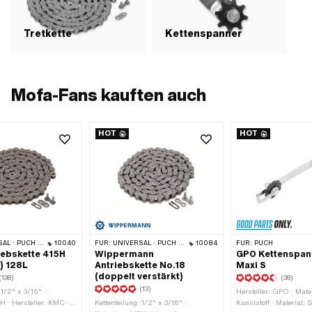
Tretkette
Kettenspanner
Mofa-Fans kauften auch
HOT
HOT
 · ZÜNDAPP BELMONDO · TOMOS · BYE BIKE · ALPA CHOPPER / TURBO · CILO
10040
FÜR:
UNIVERSAL · PUCH · SACHS · PONY / CILO (BETA 521 & 512) · ZÜNDAPP BELMONDO · TOMOS · BYE BIKE · CILO
10084
FÜR:
PUCH
ebskette 415H
Wippermann
GPO Kettenspann
) 128L
Antriebskette No.18
Maxi S
(doppelt verstärkt)
(138)
(38)
(13)
 1/2" x 3/16" ·
Hersteller: GPO · Mater
H · Hersteller: KMC ·
Kettenteilung: 1/2" x 3/16" ·
Kunststoff · Material: S