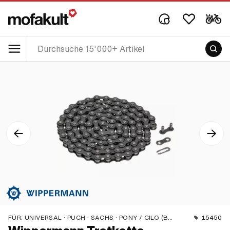
FÜR:
UNIVERSAL · PUCH · SACHS · PONY / CILO (BETA 521 & 512) · PIAGGIO · ZÜNDAPP BELMONDO · SOLEX · ALPA CHOPPER / TURBO · CILO
15450