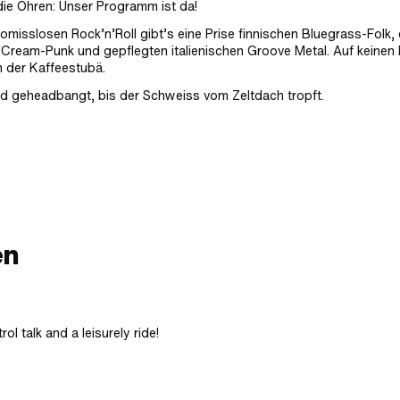
 die Ohren: Unser Programm ist da!
isslosen Rock’n’Roll gibt’s eine Prise finnischen Bluegrass-Folk, 
Cream-Punk und gepflegten italienischen Groove Metal. Auf keinen F
n der Kaffeestubä.
und geheadbangt, bis der Schweiss vom Zeltdach tropft.
en
l talk and a leisurely ride!