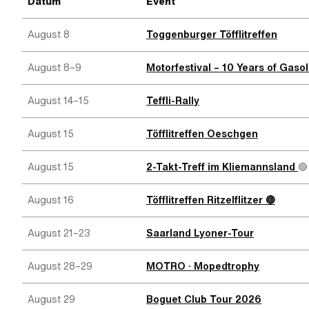
Datum
Event
August 8
Toggenburger Töfflitreffen
August 8–9
Motorfestival – 10
Years of Gasol
August 14–15
Teffli-Rally
August 15
Töfflitreffen Oeschgen
August 15
2-Takt-Treff im Kliemannsland
🔴
August 16
Töfflitreffen Ritzelflitzer 🔴
August 21–23
Saarland Lyoner-Tour
August 28–29
MOTRO · Mopedtrophy
August 29
Boguet Club Tour 2026