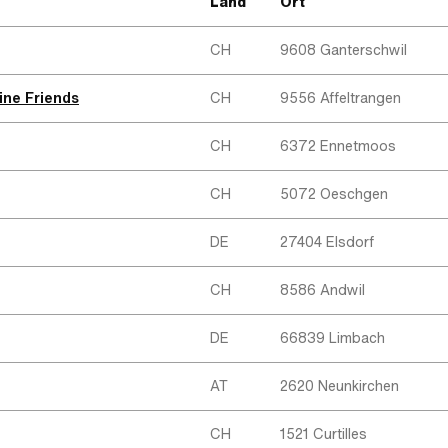
Land
Ort
CH
9608 Ganterschwil
ine Friends
CH
9556 Affeltrangen
CH
6372 Ennetmoos
CH
5072 Oeschgen
DE
27404 Elsdorf
CH
8586 Andwil
DE
66839 Limbach
AT
2620 Neunkirchen
CH
1521 Curtilles