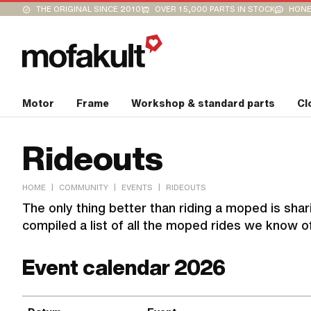
THE ORIGINAL SINCE 2010
OVER 15,000 PARTS IN STOCK
HONE
Motor
Frame
Workshop & standard parts
Cl
Rideouts
|
|
|
HOME
COMMUNITY
EVENTS
RIDEOUTS
The only thing better than riding a moped is sha
compiled a list of all the moped rides we know o
Event calendar 2026