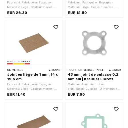
Fabricant: Fabriqué en Espagne ·
Fabricant: Fabriqué en Espagne ·
Matériau: Liège · Couleur: marron ·
Matériau: Liège · Couleur: marron ·
Nombre de composants: 1 pcs ·
Nombre de composants: 1 pcs ·
EUR 26.30
EUR 12.50
Longueur totale: 450 mm · Largeur:
Longueur totale: 195 mm · Largeur:
300 mm · Épaisseur: 3 mm
140 mm · Épaisseur: 1.5 mm
UNIVERSEL
36918
POUR :
UNIVERSEL · KREIDLER
35369
Joint en liège de 1 mm, 14 x
43 mm joint de culasse 0.2
19,5 cm
mm alu | Kreidler Florett
Fabricant: Fabriqué en Espagne ·
Matériau: Aluminium · Lieu
Matériau: Liège · Couleur: marron ·
d'utilisation: Culasse · Ø intérieur: 43
Nombre de composants: 1 pcs ·
mm · Diamètre nominal: 43 mm ·
EUR 11.40
EUR 7.90
Longueur totale: 195 mm · Largeur:
Épaisseur: 0.2 mm · Schéma des
140 mm · Épaisseur: 1 mm
trous [mm]: 55 x 55