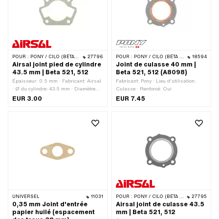
trous [mm]: 48 x 48 mm ·
Décompresseur: Oui · Champ
d'application: Original
POUR :
PONY / CILO (BÊTA 521 & 512)
27796
POUR :
PONY / CILO (BÊTA 521 & 512)
18594
Airsal joint pied de cylindre
Joint de culasse 40 mm |
43.5 mm | Beta 521, 512
Beta 521, 512 (A8098)
Épaisseur: 0.5 mm · Fabricant: Airsal
Fabricant: Pony · Lieu d'utilisation:
· Ø du cylindre: 43.5 mm · Diamètre
Culasse · Renforcé: Oui
nominal: 43.5 mm · Lieu d'utilisation:
EUR 3.00
EUR 7.45
Pied de vérin · Ø intérieur de la sortie:
47 mm
UNIVERSEL
11031
POUR :
PONY / CILO (BÊTA 521 & 512)
27795
0,35 mm Joint d'entrée
Airsal joint de culasse 43.5
papier huilé (espacement
mm | Beta 521, 512