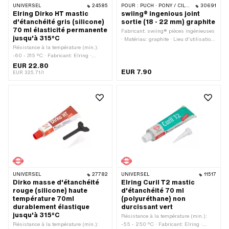
UNIVERSEL
24585
POUR :
PUCH · PONY / CILO (BÊTA 521 & 512) · TOMOS
30691
Elring Dirko HT mastic
swiing® ingenious joint
d'étanchéité gris (silicone)
sortie (18 - 22 mm) graphite
70 ml élasticité permanente
Fabricant: swiing® pièces ingénieuses
jusqu'à 315°C
· Matériau: graphite · Lieu d'utilisation:
Résistance à la température (min.):
Pot d'échappement · Épaisseur: 3.4
-60 - 315 °C · Fabricant: Elring ·
mm · Renforcé: Non · Ø intérieur de la
Champ d'application: Chimie ·
sortie: 22.7 mm · Distance entre les
EUR 22.80
EUR 7.90
Matériau: Silicone · Contenu: 70 ml ·
trous de sortie: 37.5 - 42.5 mm · Ø du
EUR 325.71/l
Couleur: gris · Indication de danger:
logement de la vis: 7.3 mm · Champ
Risque présumé d’effets graves pour
d'application: Standard
les organes à la suite d’expositions
répétées ou d’une exposition prolongée
· Dimension de la fente (max.): 2 mm
UNIVERSEL
27782
UNIVERSEL
11517
Dirko masse d'étanchéité
Elring Curil T2 mastic
rouge (silicone) haute
d'étanchéité 70 ml
température 70ml
(polyuréthane) non
durablement élastique
durcissant vert
jusqu'à 315°C
Résistance à la température (min.):
Résistance à la température (min.):
-55 - 250 °C · Fabricant: Elring ·