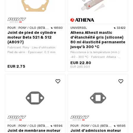
POUR :
PONY / CILO (BÊTA 521 & 512)
18593
UNIVERSEL
32422
Joint de pied de cylindre
Athena Athesil mastic
moteur Beta 521 & 512
d'étanchéité gris (silicone)
(A8097)
80 ml élasticité permanente
jusqu'à 300 °C
Fabricant: Pony · Lieu d'utilisation:
Pied de vérin · Épaisseur: 0.5 mm
Résistance à la température (min.):
-40 - 300 °C · Fabricant: Athena ·
Matériau: Silicone · Contenu: 80 ml ·
EUR 22.80
EUR 2.75
Couleur: gris · Champ d'application:
EUR 285.00/l
Chimie
POUR :
PONY / CILO (BÊTA 521 & 512)
18596
POUR :
PONY / CILO (BÊTA 521 & 512)
18595
Joint de membrane moteur
Joint d'admission moteur