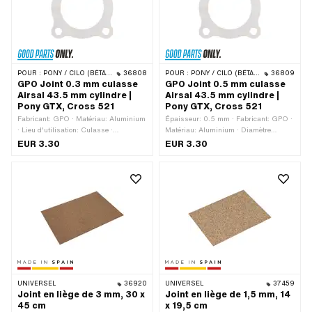
POUR :
PONY / CILO (BÊTA 521 & 512)
36808
POUR :
PONY / CILO (BÊTA 521 & 512)
36809
GPO Joint 0.3 mm culasse
GPO Joint 0.5 mm culasse
Airsal 43.5 mm cylindre |
Airsal 43.5 mm cylindre |
Pony GTX, Cross 521
Pony GTX, Cross 521
Fabricant: GPO · Matériau: Aluminium
Épaisseur: 0.5 mm · Fabricant: GPO ·
· Lieu d'utilisation: Culasse ·
Matériau: Aluminium · Diamètre
Épaisseur: 0.3 mm · Ø intérieur: 44
nominal: 43.5 mm · Ø du cylindre:
EUR 3.30
EUR 3.30
mm · Diamètre nominal: 43.5 mm · Ø
43.5 mm · Lieu d'utilisation: Culasse ·
du cylindre: 43.5 mm · Schéma des
Ø intérieur: 44 mm · Schéma des trous
trous [mm]: 48 x 48 · Version
[mm]: 48 x 48 · Version alternative du
alternative du numéro OEM de Pony:
numéro OEM de Pony: A8098
A8098
UNIVERSEL
36920
UNIVERSEL
37459
Joint en liège de 3 mm, 30 x
Joint en liège de 1,5 mm, 14
45 cm
x 19,5 cm