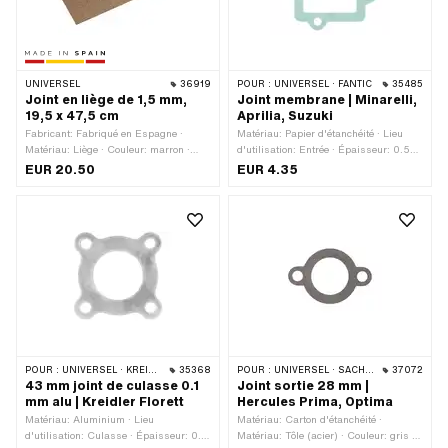
UNIVERSEL
36919
POUR :
UNIVERSEL · FANTIC
35485
Joint en liège de 1,5 mm,
Joint membrane | Minarelli,
19,5 x 47,5 cm
Aprilia, Suzuki
Fabricant: Fabriqué en Espagne ·
Matériau: Papier d'étanchéité · Lieu
Matériau: Liège · Couleur: marron ·
d'utilisation: Entrée · Épaisseur: 0.5
Nombre de composants: 1 pcs ·
mm · Champ d'application: Racing ·
EUR 20.50
EUR 4.35
Longueur totale: 475 mm · Largeur:
Champ d'application: Tuning · Ø du
195 mm · Épaisseur: 1.5 mm
logement de la vis: 6.3 mm
POUR :
UNIVERSEL · KREIDLER
35368
POUR :
UNIVERSEL · SACHS · HERCULES
37072
43 mm joint de culasse 0.1
Joint sortie 28 mm |
mm alu | Kreidler Florett
Hercules Prima, Optima
Matériau: Aluminium · Lieu
Matériau: Carton d'étanchéité ·
d'utilisation: Culasse · Épaisseur: 0.1
Matériau: Tôle (acier) · Couleur: gris ·