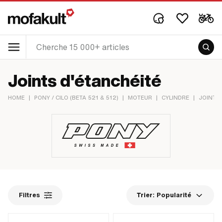
Joints d'étanchéité
HOME
|
PONY / CILO (BETA 521 & 512)
|
MOTEUR
|
CYLINDRE
|
JOINTS 
Filtres
Trier:
Popularité