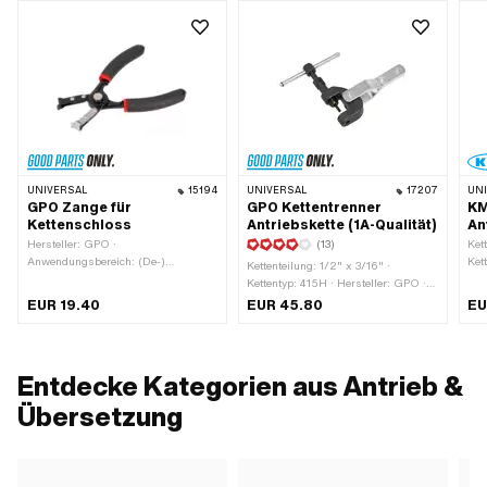
UNIVERSAL
15194
UNIVERSAL
17207
UN
GPO Zange für
GPO Kettentrenner
KM
Kettenschloss
Antriebskette (1A-Qualität)
An
Hersteller: GPO ·
(13)
Ket
Anwendungsbereich: (De-)
Ket
Kettenteilung: 1/2" x 3/16" ·
Montagewerkzeug
Mat
Kettentyp: 415H · Hersteller: GPO ·
Ket
Material: Stahl · Oberfläche: brüniert
EUR 19.40
EUR 45.80
EU
Art
· Oberfläche: verzinkt (blau) ·
roh
Gesamtlänge: 117 mm · Breite: 34
mm · Anwendungsbereich: (De-)
Montagewerkzeug
Entdecke Kategorien aus Antrieb &
Übersetzung