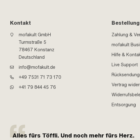
Kontakt
Bestellung
mofakult GmbH
Zahlung & Ve
Turmstraße 5
mofakult Bus
78467 Konstanz
Hilfe & Konta
Deutschland
Live Support
info@mofakult.de
Rücksendung
+49 7531 71 73 170
Vertrag wider
+41 79 844 45 76
Widerrufsbel
Entsorgung
Alles fürs Töffli. Und noch mehr fürs Herz.