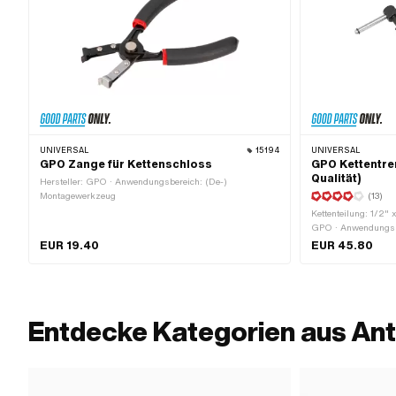
UNIVERSAL
15194
UNIVERSAL
GPO Zange für Kettenschloss
GPO Kettentren
Qualität)
Hersteller: GPO · Anwendungsbereich: (De-)
Montagewerkzeug
(13)
Kettenteilung: 1/2" x
GPO · Anwendungsbe
Material: Stahl · Ob
EUR 19.40
EUR 45.80
verzinkt (blau) · B
Entdecke Kategorien aus Ant