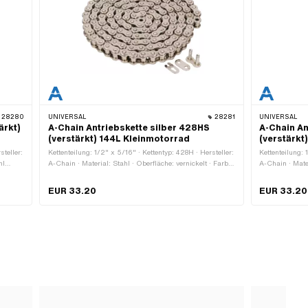
28280
UNIVERSAL
28281
UNIVERSAL
ärkt)
A-Chain Antriebskette silber 428HS
A-Chain A
(verstärkt) 144L Kleinmotorrad
(verstärkt
steller:
Kettenteilung: 1/2" x 5/16" · Kettentyp: 428H · Hersteller:
Kettenteilung: 
hl
A-Chain · Material: Stahl · Oberfläche: vernickelt · Farbe:
A-Chain · Mater
silber · Anzahl Kettenglieder: 144 Stk. · Abrollumfang:
gold · Anzahl K
1829 mm · Kettenschloss-Art: Federverschluss
1829 mm · Kett
EUR 33.20
EUR 33.20