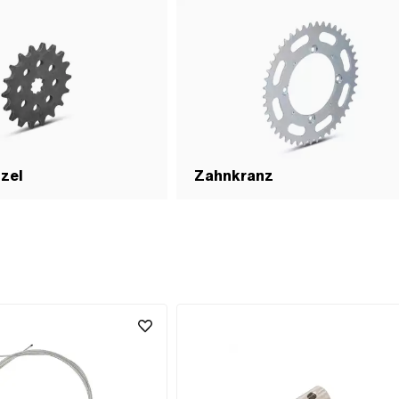
tzel
Zahnkranz