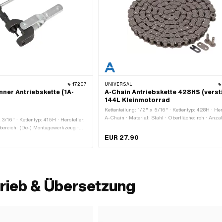
17207
UNIVERSAL
ner Antriebskette (1A-
A-Chain Antriebskette 428HS (verst
144L Kleinmotorrad
Kettenteilung: 1/2" x 5/16" · Kettentyp: 428H · Her
A-Chain · Material: Stahl · Oberfläche: roh · Anza
 3/16" · Kettentyp: 415H · Hersteller:
Kettenglieder: 144 Stk. · Abrollumfang: 1829 mm ·
reich: (De-) Montagewerkzeug ·
Kettenschloss-Art: Federverschluss
erfläche: brüniert · Oberfläche:
EUR 27.90
reite: 34 mm · Gesamtlänge: 117 mm
rieb & Übersetzung