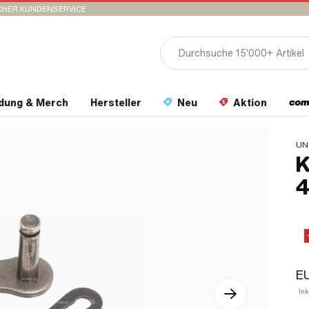
CHER KUNDENSERVICE
idung & Merch
Hersteller
Neu
Aktion
UN
K
4
E
In