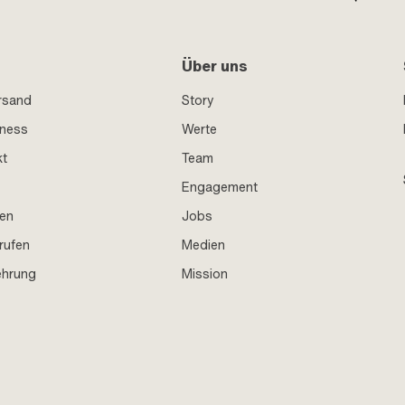
Über uns
rsand
Story
iness
Werte
kt
Team
Engagement
en
Jobs
rufen
Medien
ehrung
Mission