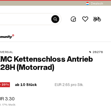
Deutsch
IVERSAL
28278
MC Kettenschloss Antrieb
28H (Motorrad)
ab 10 Stück
EUR 2.65
pro Stk.
− 20%
UR 3.30
kl. 17% MwSt.