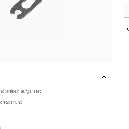
rartikeln aufgelistet
torräder und
n)