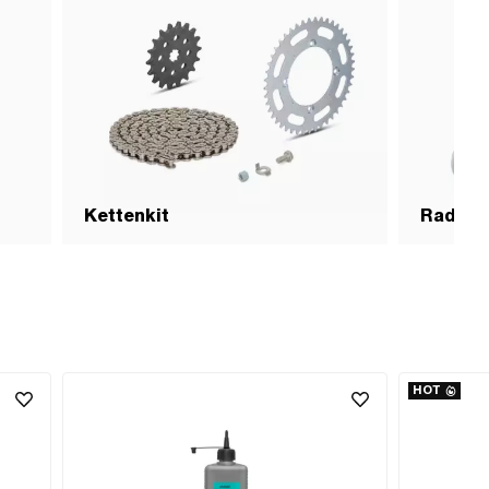
Kettenkit
Radspa
HOT