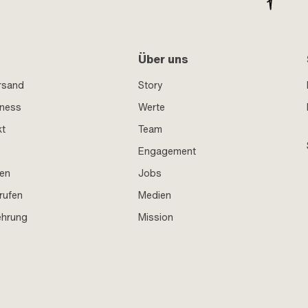
Über uns
rsand
Story
iness
Werte
kt
Team
Engagement
en
Jobs
rufen
Medien
ehrung
Mission