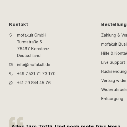
Kontakt
Bestellung
mofakult GmbH
Zahlung & Ve
Turmstraße 5
mofakult Bus
78467 Konstanz
Hilfe & Konta
Deutschland
Live Support
info@mofakult.de
Rücksendung
+49 7531 71 73 170
Vertrag wider
+41 79 844 45 76
Widerrufsbel
Entsorgung
Alles fürs Töffli. Und noch mehr fürs Herz.