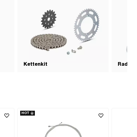
Kettenkit
Radspa
HOT