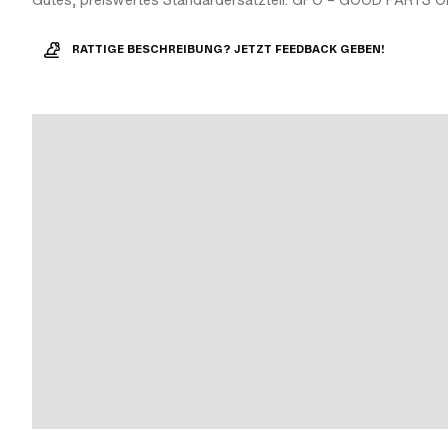
Gutes, preiswertes Standardersatzteil. GPO – GOOD PARTS O
RATTIGE BESCHREIBUNG? JETZT FEEDBACK GEBEN!