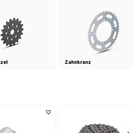
tzel
Zahnkranz