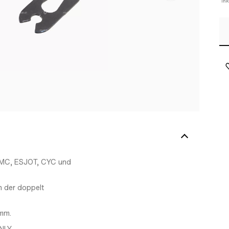
In
 KMC, ESJOT, CYC und
ch der doppelt
 mm.