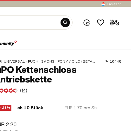
Deutsch
R:
UNIVERSAL · PUCH · SACHS · PONY / CILO (BETA 521 & 512) · ZÜNDAPP BELMONDO · TOMOS · BYE BIKE
10448
PO Kettenschloss
ntriebskette
(14)
ab 10 Stück
EUR 1.70
pro Stk.
− 23%
R 2.20