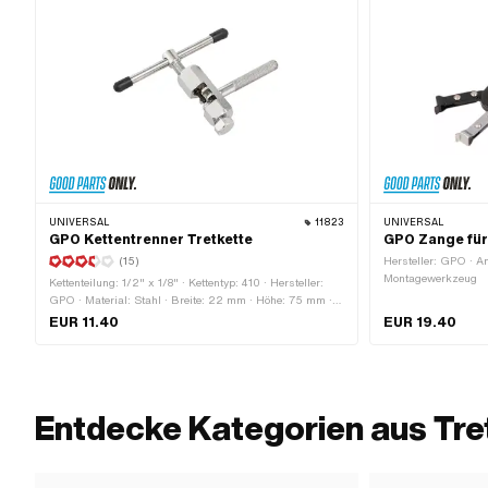
UNIVERSAL
11823
UNIVERSAL
GPO Kettentrenner Tretkette
GPO Zange für
(15)
Hersteller: GPO · A
Montagewerkzeug
Kettenteilung: 1/2" x 1/8" · Kettentyp: 410 · Hersteller:
GPO · Material: Stahl · Breite: 22 mm · Höhe: 75 mm ·
Oberfläche: verzinkt (blau) · Gesamtlänge: 70 mm ·
EUR 11.40
EUR 19.40
Anzahl Bestandteile: 3 Stk. · Anwendungsbereich: (De-)
Montagewerkzeug
Entdecke Kategorien aus Tre