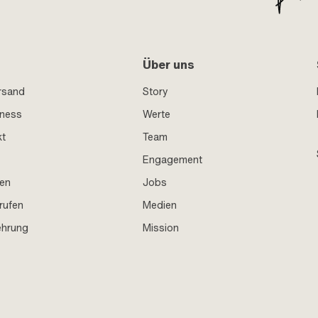
Über uns
rsand
Story
iness
Werte
kt
Team
Engagement
en
Jobs
rufen
Medien
ehrung
Mission