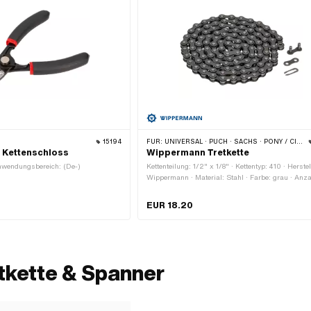
15194
FÜR:
UNIVERSAL · PUCH · SACHS · PONY / CILO (BETA 521 & 512) · PIAGGIO · ZÜNDAPP BELMONDO · SOLEX · ALPA CHOPPER / TURBO · CILO
 Kettenschloss
Wippermann Tretkette
nwendungsbereich: (De-)
Kettenteilung: 1/2" x 1/8" · Kettentyp: 410 · Herstel
Wippermann · Material: Stahl · Farbe: grau · Anz
Kettenglieder: 112 Stk. · Abrollumfang: 1422 mm ·
Kettenschloss-Art: Federverschluss · Oberfläche: 
EUR 18.20
geölt
tkette & Spanner