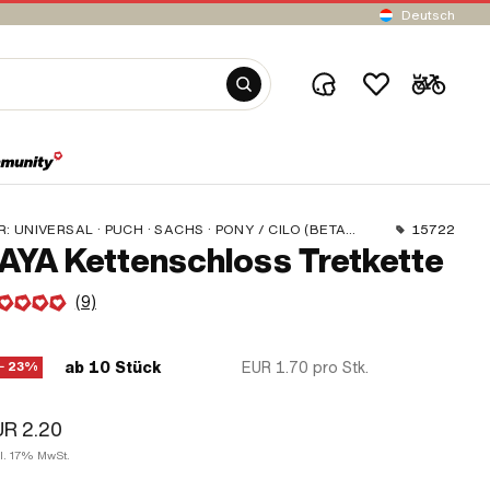
Deutsch
R:
UNIVERSAL · PUCH · SACHS · PONY / CILO (BETA 521 & 512) · PIAGGIO · ZÜNDAPP BELMONDO · SOLEX · ALPA CHOPPER / TURBO · CILO
15722
AYA Kettenschloss Tretkette
(9)
ab 10 Stück
EUR 1.70
pro Stk.
− 23%
R 2.20
kl. 17% MwSt.