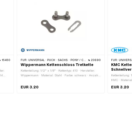
15450
FÜR:
UNIVERSAL · PUCH · SACHS · PONY / CILO (BETA 521 & 512) · PIAGGIO · ZÜNDAPP BELMONDO · SOLEX · ALPA CHOPPER / TURBO · CILO
23690
FÜR:
UNIVERSAL · PUCH · SACHS · PON
Wippermann Kettenschloss Tretkette
KMC Kette
Schnellve
ler:
Kettenteilung: 1/2" x 1/8" · Kettentyp: 410 · Hersteller:
ahl
Wippermann · Material: Stahl · Farbe: schwarz · Anzahl
Kettenteilung: 
Kettenglieder: 1 Stk. · Kettenschloss-Art: Federverschluss
KMC · Material:
blank /
Kettenschloss-
EUR 3.20
EUR 3.20