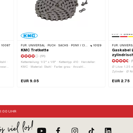
10087
FÜR:
UNIVERSAL · PUCH · SACHS · PONY / CILO (BETA 521 & 512) · PIAGGIO · ZÜNDAPP BELMONDO · SOLEX · ALPA CHOPPER / TURBO · CILO
10129
FÜR:
UNIVERSAL · PUCH · SACHS · ZÜNDAPP BEL
KMC Tretkette
Gaskabel 
zylindrisc
(51)
(
tahl ·
Kettenteilung: 1/2" x 1/8" · Kettentyp: 410 · Hersteller:
hwarz ·
KMC · Material: Stahl · Farbe: grau · Anzahl
Ø Litze: 1.25
l
Kettenglieder: 112 Stk. · Abrollumfang: 1422 mm ·
Zylinder · Ø N
n
Kettenschloss-Art: Federverschluss · Oberfläche: blank /
Hersteller: Ma
EUR 9.05
EUR 2.75
 Stk.
geölt
Oberfläche: ver
Anwendungsber
:00 UHR