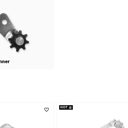
nner
HOT