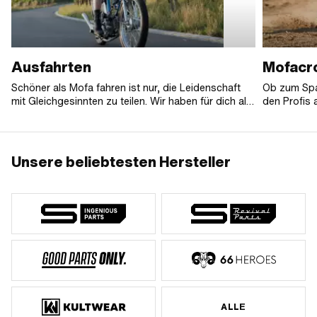
Ausfahrten
Mofacr
Schöner als Mofa fahren ist nur, die Leidenschaft
Ob zum Spa
mit Gleichgesinnten zu teilen. Wir haben für dich alle
den Profis 
uns bekannten Mofa-Ausfahrten 2026 gesammelt,
wurden sch
damit du keinen Termin mehr verpasst!
Wir haben a
dieses Jah
Unsere beliebtesten Hersteller
ALLE