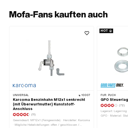
Mofa-Fans kauften auch
HOT
UNIVERSAL
10007
FÜR:
PUCH
Karcoma Benzinhahn M12x1 senkrecht
GPO Steuerlag
(mit Überwurfmutter) Kunststoff-
(72)
Anschluss
Lagerart: Lagerring 
(11)
GPO · Material: Stah
Gewindeart: MF12x1 (Feingewinde) · Hersteller: Karcoma
verzinkt (blau) · 
· Mögliche Hebelstellungen: offen / geschlossen /
aussen: 41 mm · Ge