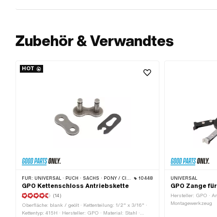
Zubehör & Verwandtes
HOT
FÜR:
UNIVERSAL · PUCH · SACHS · PONY / CILO (BETA 521 & 512) · ZÜNDAPP BELMONDO · TOMOS · BYE BIKE
10448
UNIVERSAL
GPO Kettenschloss Antriebskette
GPO Zange für
(14)
Hersteller: GPO · A
Montagewerkzeug
Oberfläche: blank / geölt · Kettenteilung: 1/2" x 3/16" ·
Kettentyp: 415H · Hersteller: GPO · Material: Stahl ·