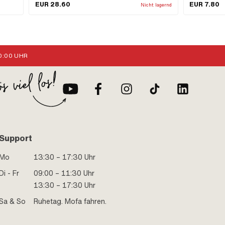
 Stk.
105.5 mm · Ø innen: 94 mm · Ø Befestigungsloch: 6.7
Filterart: Kun
EUR 28.60
EUR 7.80
Nicht lagernd
mm · Dicke: 4.5 mm · Lochabstand: 36.5 mm ·
5.6 mm · Ø Be
Lochabstand 2: 68 mm · Kröpfung (Versatz): 8 mm ·
Gesamtlänge:
Anzahl Befestigungspunkte: 6 Stk. · Farbe: schwarz
:00 UHR
Support
Mo
13:30 – 17:30 Uhr
Di - Fr
09:00 – 11:30 Uhr
13:30 – 17:30 Uhr
Sa & So
Ruhetag. Mofa fahren.