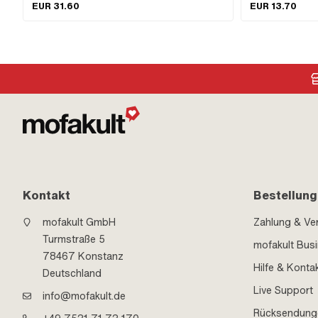
Reserve · Material Hebel: Metall · Filterart: Kunststoffnetz
EUR 31.60
EUR 13.70
· Ø Benzinschlauchanschluss: 6 mm · Einbaurichtung:
senkrecht / vertikal · Befestigungsart: Überwurfmutter ·
Auslassrichtung: beliebig · Reserverohrform: gerade ·
Höhe Reservestand: 50 mm
Kontakt
Bestellung
mofakult GmbH
Zahlung & Ve
Turmstraße 5
mofakult Bus
78467 Konstanz
Hilfe & Konta
Deutschland
Live Support
info@mofakult.de
Rücksendung