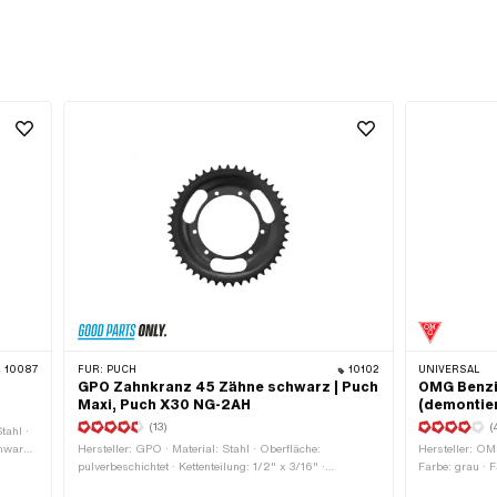
10087
FÜR:
PUCH
10102
UNIVERSAL
GPO Zahnkranz 45 Zähne schwarz | Puch
OMG Benzin
Maxi, Puch X30 NG-2AH
(demontie
(13)
(
tahl ·
hwarz ·
Hersteller: GPO · Material: Stahl · Oberfläche:
Hersteller: OMG
l
pulverbeschichtet · Kettenteilung: 1/2" x 3/16" ·
Farbe: grau · F
n
Kettentyp: 415H · Anzahl Zähne: 45 Stk. · Ø Lochkreis:
aussen: 22 mm 