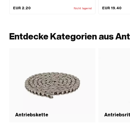
Anzahl Kettenglieder: 1 Stk. · Kettenschloss-Art:
Federverschluss · Ø Bohrung: 4.08 mm · Ø Stift: 3.98
EUR 2.20
EUR 19.40
Nicht lagernd
mm · Farbe: grau
Entdecke Kategorien aus Ant
Antriebskette
Antriebsri