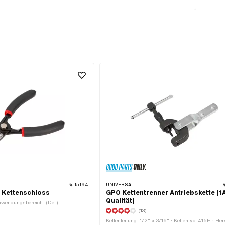
15194
UNIVERSAL
 Kettenschloss
GPO Kettentrenner Antriebskette (1
Qualität)
nwendungsbereich: (De-)
(13)
Kettenteilung: 1/2" x 3/16" · Kettentyp: 415H · Hers