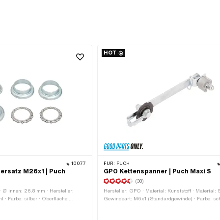
HOT
10077
FÜR:
PUCH
ersatz M26x1 | Puch
GPO Kettenspanner | Puch Maxi S
(38)
· Ø innen: 26.8 mm · Hersteller:
Hersteller: GPO · Material: Kunststoff · Material: S
l · Farbe: silber · Oberfläche:
Gewindeart: M6x1 (Standardgewinde) · Farbe: sc
Ø Aufnahme Rahmen: 31 mm · Ø
Farbe: silber · Oberfläche: verzinkt (blau) · Anzah
windeart: MF26x1 (Feingewinde)
Zähne: 10 Stk. · Gesamtlänge: 175 mm · Ø ausse