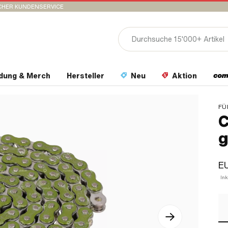
CHER KUNDENSERVICE
idung & Merch
Hersteller
Neu
Aktion
FÜ
C
g
E
In