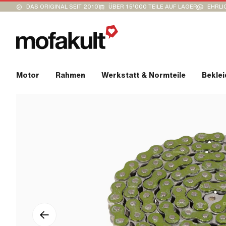
DAS ORIGINAL SEIT 2010
ÜBER 15’000 TEILE AUF LAGER
EHRLI
Motor
Rahmen
Werkstatt & Normteile
Bekle