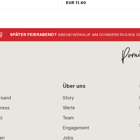
Kettenrad: 36 mm · Anzahl Befestigungspunkte: 1
EUR 11.40
SPÄTER FEIERABEND?
ABENDVERKAUF AM DONNERSTAG BIS 20
Über uns
rsand
Story
iness
Werte
kt
Team
Engagement
en
Jobs