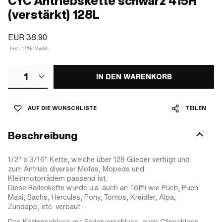
CYC Antriebskette schwarz 415H
(verstärkt) 128L
EUR 38.90
Inkl. 17% MwSt.
1
IN DEN WARENKORB
AUF DIE WUNSCHLISTE
TEILEN
Beschreibung
1/2" x 3/16" Kette, welche über 128 Glieder verfügt und
zum Antrieb diverser Mofas, Mopeds und
Kleinmotorrädern passend ist.
Diese Rollenkette wurde u.a. auch an Töffli wie Puch, Puch
Maxi, Sachs, Hercules, Pony, Tomos, Kreidler, Alpa,
Zündapp, etc. verbaut.
Das Kettenschloss mit Federverschluss, auch Clipschloss