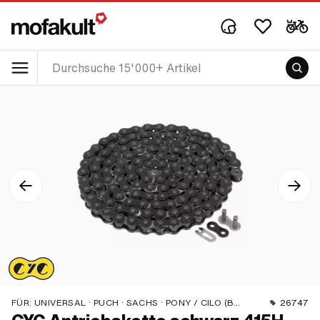
FÜR:
UNIVERSAL · PUCH · SACHS · PONY / CILO (BETA 521 & 512) · ZÜNDAPP BELMONDO · TOMOS · BYE BIKE
26747