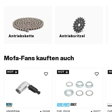
Antriebskette
Antriebsritzel
Mofa-Fans kauften auch
HOT
HOT
H
UNIVERSAL
10043
FÜR:
PUCH
10077
FÜR