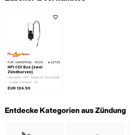
FÜR:
UNIVERSAL · PUCH · SACHS · PONY / CILO (BETA 521 & 512) · PIAGGIO · ZÜNDAPP BELMONDO
23729
HPI CDI Box (zwei
Zündkurven)
Hersteller: HPI · Material: Kunststoff
· Farbe: schwarz · Ø
Befestigungsloch: 6 mm · Anzahl
EUR 124.90
Befestigungspunkte: 1 Stk. ·
Anwendungsbereich: High End ·
Anwendungsbereich: Performance ·
Anwendungsbereich: Racing ·
Entdecke Kategorien aus Zündung
Anwendungsbereich: Tuning