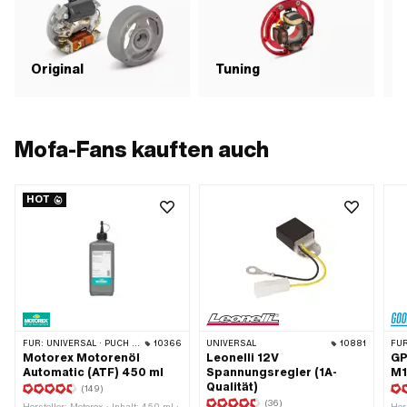
Original
Tuning
Mofa-Fans kauften auch
HOT
FÜR:
UNIVERSAL · PUCH · SACHS · TOMOS · BYE BIKE
10366
UNIVERSAL
10881
FÜR
Motorex Motorenöl
Leonelli 12V
GP
Automatic (ATF) 450 ml
Spannungsregler (1A-
M1
Qualität)
(149)
(36)
Hersteller: Motorex · Inhalt: 450 ml ·
Her