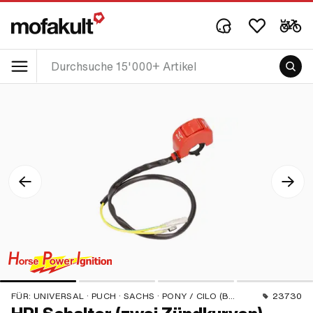
FÜR:
UNIVERSAL · PUCH · SACHS · PONY / CILO (BETA 521 & 512) · PIAGGIO · ZÜNDAPP BELMONDO
23730