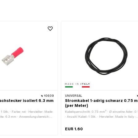
10609
UNIVERSAL
achstecker isoliert 6.3 mm
Stromkabel 1-adrig schwarz 0.75 
(per Meter)
 Stk. · Farbe: rot · Hersteller: Made
Kabelquerschnitt: 0.75 mm² · Ø einzelne Ader: 0
eite: 6.3 mm · Anwendungsbereich:
· Anzahl Kabel: 1 Stk. · Hersteller: Made in Italy ·
Bestelleinheit: Per Meter · Anwendungsbereich: S
· Farbe: schwarz · Material: Kunststoff · Material:
EUR 1.60
· Oberfläche: roh · Gesamtlänge: 1000 mm · Ø a
1.8 mm