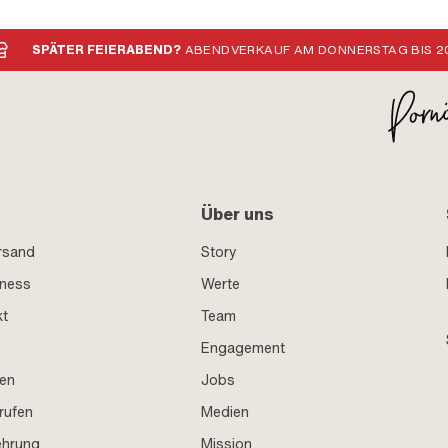
Stk.
SPÄTER FEIERABEND?
ABENDVERKAUF AM DONNERSTAG BIS 20
Über uns
rsand
Story
iness
Werte
kt
Team
Engagement
en
Jobs
rufen
Medien
ehrung
Mission