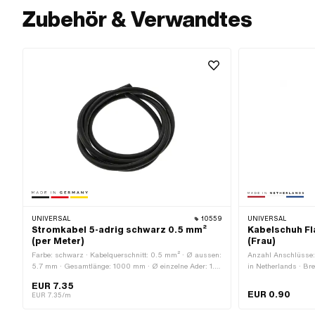
Zubehör & Verwandtes
UNIVERSAL
10559
UNIVERSAL
Stromkabel 5-adrig schwarz 0.5 mm²
Kabelschuh Fl
(per Meter)
(Frau)
Farbe: schwarz · Kabelquerschnitt: 0.5 mm² · Ø aussen:
Anzahl Anschlüsse: 1
5.7 mm · Gesamtlänge: 1000 mm · Ø einzelne Ader: 1.6
in Netherlands · Br
mm · Anzahl Kabel: 5 Stk. · Hersteller: Made in
Werkstattzubehör
EUR 7.35
Germany · Bestelleinheit: Per Meter
EUR 0.90
EUR 7.35/m