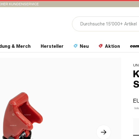
CHER KUNDENSERVICE
idung & Merch
Hersteller
Neu
Aktion
UN
K
S
EU
In