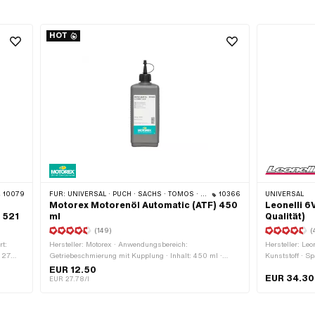
HOT
10079
FÜR:
UNIVERSAL · PUCH · SACHS · TOMOS · BYE BIKE
10366
UNIVERSAL
Motorex Motorenöl Automatic (ATF) 450
Leonelli 6
 521
ml
Qualität)
(149)
(
t:
Hersteller: Motorex · Anwendungsbereich:
Hersteller: Leo
 27
Getriebeschmierung mit Kupplung · Inhalt: 450 ml ·
Kunststoff · S
er: GPO
Getriebeart: Automat · Temperaturbeständigkeit (min.):
(AC) · Leistu
EUR 12.50
EUR 34.30
-45 - 200 °C · Pony OEM-Nr.: A2080 · Sachs OEM-Nr.:
Befestigungsar
EUR 27.78/l
0263 014 002
mm · Ø Befest
erial:
ile: 1