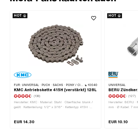
HOT
HOT
FÜR:
UNIVERSAL · PUCH · SACHS · PONY / CILO (BETA 521 & 512) · ZÜNDAPP BELMONDO · TOMOS · BYE BIKE · ALPA CHOPPER / TURBO · CILO
10040
UNIVERSAL
KMC Antriebskette 415H (verstärkt) 128L
BERU Zündkerz
(138)
(127)
Hersteller: KMC · Material: Stahl · Oberfläche: blank /
Hersteller: BERU · M
geölt · Kettenteilung: 1/2" x 3/16" · Kettentyp: 415H ·
mm · Ø Kabel: 7 mm
Abrollumfang: 1626 mm · Anzahl Kettenglieder: 128 Stk.
Kabel vorhanden: Ne
· Kettenschloss-Art: Federverschluss · Ø Bohrung: 4 mm
Ω · Subkategorie: Zü
EUR 14.30
EUR 10.10
· Ø Stift: 3.94 mm · Farbe: grau
Pony OEM-Nr.: A20