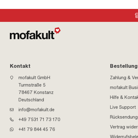
Kontakt
Bestellung
mofakult GmbH
Zahlung & Ve
Turmstraße 5
mofakult Bus
78467 Konstanz
Hilfe & Konta
Deutschland
Live Support
info@mofakult.de
Rücksendung
+49 7531 71 73 170
Vertrag wider
+41 79 844 45 76
Widerrufsbel