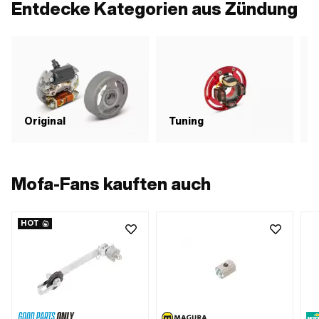
1000 mm · Anwendungsbereich:
Entdecke Kategorien aus Zündung
Tra
Standard
Original
Tuning
Mofa-Fans kauften auch
HOT