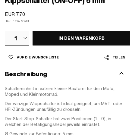
Kippschalter (ON-OFF) 5 mm
EUR 7.70
Inkl. 17% MwSt.
1
IN DEN WARENKORB
AUF DIE WUNSCHLISTE
TEILEN
Beschreibung
Schaltereinheit in extrem kleiner Bauform für dein Mofa,
Moped und Kleinmotorrad.
Der winzige Wippschalter ist ideal geeignet, um MVT- oder
HPI-Zündungen unaufällig zu drosseln.
Der Start-Stop-Schalter hat zwei Positionen (1 - 0), in
welchen der Betätigungshebel jeweils einrastet.
Ø Gewinde zur Befestigung: 5 mm