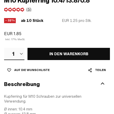
M10 Kupferring 10.4/13.8/0.8
(5)
ab 10 Stück
EUR 1.25
pro Stk.
− 32%
EUR 1.85
Inkl. 17% MwSt.
1
IN DEN WARENKORB
AUF DIE WUNSCHLISTE
TEILEN
Beschreibung
Kupferring für M10 Schrauben zur universellen
Verwendung.
Ø innen: 10.4 mm
Ø aussen: 13.8 mm