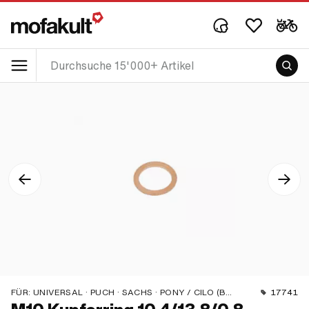
FÜR:
UNIVERSAL · PUCH · SACHS · PONY / CILO (BETA 521 & 512)
17741