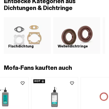
Entdecke Kategorien aus
Dichtungen & Dichtringe
Flachdichtung
Wellendichtringe
D
Mofa-Fans kauften auch
HOT