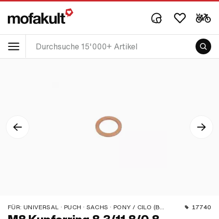
FÜR:
UNIVERSAL · PUCH · SACHS · PONY / CILO (BETA 521 & 512) · PIAGGIO
17740