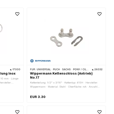
17000
FÜR:
UNIVERSAL · PUCH · SACHS · PONY / CILO (BETA 521 & 512) · ZÜNDAPP BELMONDO · TOMOS · BYE BIKE
26032
plung Inox
Wippermann Kettenschloss (Antrieb)
No.17
: 10 mm · Länge
ersteller:
Kettenteilung: 1/2" x 3/16" · Kettentyp: 415H · Hersteller:
hl
Wippermann · Material: Stahl · Oberfläche: roh · Anzahl
 Oberfläche: roh
Kettenglieder: 1 Stk. · Kettenschloss-Art: Federverschluss ·
esamtlänge: 60
Ø Stift: 4.07 mm
EUR 3.30