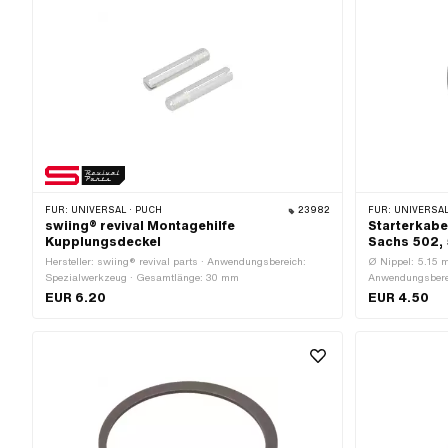
FÜR:
UNIVERSAL · PUCH
23982
FÜR:
UNIVERSAL
swiing® revival Montagehilfe
Starterkabe
Kupplungsdeckel
Sachs 502,
Hersteller: swiing® revival parts · Anwendungsbereich:
Ø Nippel: 5.15 
Spezialwerkzeug · Gesamtlänge: 30 mm
Anwendungsbereic
Oberfläche: verz
EUR 6.20
EUR 4.50
1500 mm · Nippel
Anzahl Bestandt