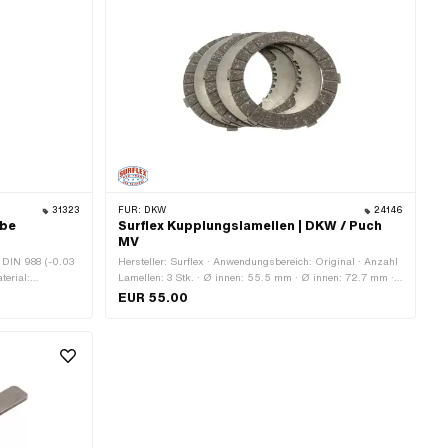
31323
FÜR:
DKW
24146
ibe
Surflex Kupplungslamellen | DKW / Puch
MV
 DIN 988 (-0.03
Hersteller: Surflex · Anwendungsbereich: Original · Anzahl
terial:
Lamellen: 3 Stk. · Ø innen: 55.5 mm · Ø innen: 72.7 mm ·
2 mm · Ø innen:
Ø innen: 74 mm · Ø aussen: 98 mm · Ø aussen: 99.4 mm ·
EUR 55.00
Ø aussen: 104.2 mm