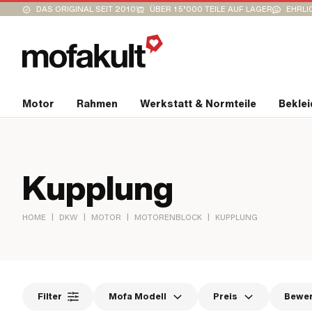
DAS ORIGINAL SEIT 2010
ÜBER 15’000 TEILE AUF LAGER
EHRLI
Motor
Rahmen
Werkstatt & Normteile
Bekle
Kupplung
|
|
|
|
HOME
DKW
MOTOR
MOTORENBLOCK
KUPPLUNG
Filter
Mofa Modell
Preis
Bewe