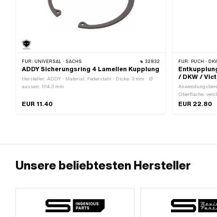
FÜR:
UNIVERSAL · SACHS
32832
FÜR:
PUCH · DKW
ADDY Sicherungsring 4 Lamellen Kupplung
Entkupplung
/ DKW / Vict
Hersteller: ADDY · Material: Federstahl · Dicke: 3 mm · Ø
aussen: 104.3 mm
Anwendungsberei
Oberfläche: verc
Höhe: 9 mm · G
EUR 11.40
EUR 22.80
805.494.11.00
Unsere beliebtesten Hersteller