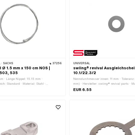
 · SACHS
37256
UNIVERSAL
l Ø 1.5 mm x 150 cm NOS |
swiing® revival Ausgleichsche
 503, 535
10.1/22.3/2
mm · Länge Nippel: 15.15 mm ·
Nenndurchmesser innen: 11 mm · Toleranz:
h: Standard · Material: Stahl ·
mm) · Hersteller: swiing® revival parts · Ma
inkt (blau) · Ø Litze: 1.5 mm · Kabellänge:
Federstahl · Oberfläche: gehärtet · Dicke: 
EUR 6.55
form: Kugel · Nippelform: Zylinder ·
10.1 mm · Ø aussen: 22.3 mm
eile: 1 Stk. · Pony OEM-Nr.: P0925