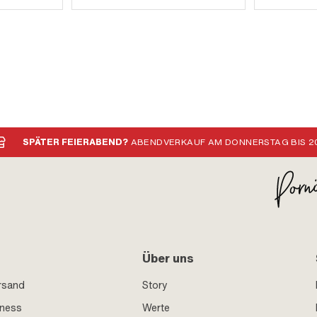
SPÄTER FEIERABEND?
ABENDVERKAUF AM DONNERSTAG BIS 20
Über uns
rsand
Story
iness
Werte