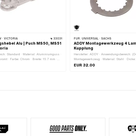
 · VICTORIA
33031
FÜR:
UNIVERSAL · SACHS
shebel Alu | Puch MS50, MS51
ADDY Montagewerkzeug 4 Lam
oria
Kupplung
ch: Standard · Material: Aluminiumguss ·
Hersteller: ADDY · Anwendungsbereich: (D
hromt · Farbe: Chrom · Breite: 15.7 mm ·
Montagewerkzeug · Material: Stahl · Dicke
esamtlänge: 46 mm · Puch OEM-Nr.:
63 - 68.3 mm · Ø aussen: 96 mm · Gesamt
EUR 32.00
Anzahl Bestandteile: 1 Stk.