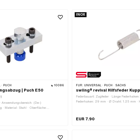
INOX
 · PUCH
10086
FÜR:
UNIVERSAL · PUCH · SACHS
ngsabzug | Puch E50
swiing® revival Hilfsfeder Kup
5)
Federbauart: Zugfeder · Länge Federhaken
Federhaken: 29 mm · Ø Draht: 1.25 mm · H
 · Anwendungsbereich: (De-)
swiing® revival parts · Material: Chromsta
· Material: Stahl · Oberfläche:
(umgangssprachlich bekannt als Nirosta) ·
· Ø innen: 8 mm · Ø aussen: 10.5 mm · G
EUR 7.90
mm