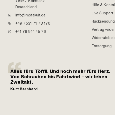
78467 Konstanz
Hilfe & Konta
Deutschland
Live Support
info@mofakult.de
Rücksendung
+49 7531 71 73 170
Vertrag wider
+41 79 844 45 76
Widerrufsbel
Entsorgung
Alles fürs Töffli. Und noch mehr fürs Herz.
Von Schrauben bis Fahrtwind – wir leben
Zweitakt.
Kurt Bernhard