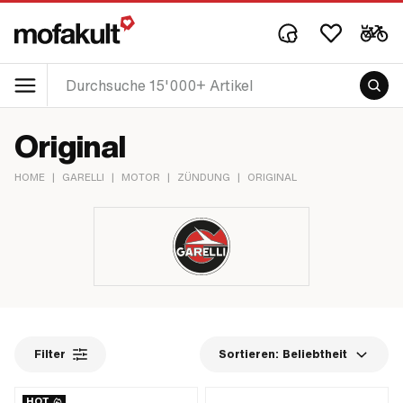
Original
HOME
|
GARELLI
|
MOTOR
|
ZÜNDUNG
|
ORIGINAL
Filter
Sortieren:
Beliebtheit
HOT