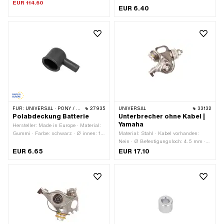
· Stromstärke: 1500 mA
EUR 114.60
EUR 6.40
FÜR:
UNIVERSAL · PONY / CILO (BETA 521 & 512) · TOMOS
27935
UNIVERSAL
33132
Polabdeckung Batterie
Unterbrecher ohne Kabel |
Yamaha
Hersteller: Made in Europe · Material:
Gummi · Farbe: schwarz · Ø innen: 16
Material: Stahl · Kabel vorhanden:
mm · Höhe: 22 mm · Gesamtlänge: 37
Nein · Ø Befestigungsloch: 4.5 mm ·
mm · Tomos OEM-Nr.: 230886
Ø Achse: 4 mm · Anzahl
EUR 6.65
EUR 17.10
Befestigungspunkte: 1 Stk. ·
Anwendungsbereich: Standard