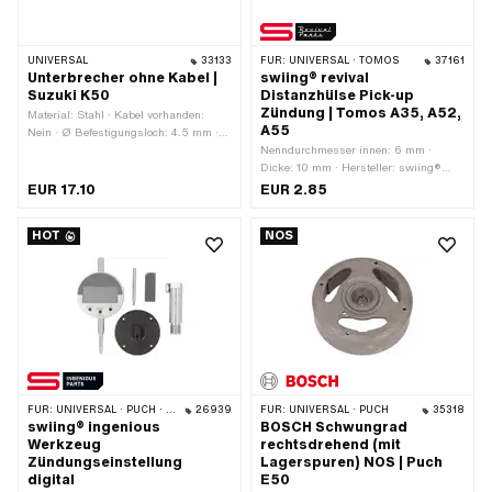
UNIVERSAL
33133
FÜR:
UNIVERSAL · TOMOS
37161
Unterbrecher ohne Kabel |
swiing® revival
Suzuki K50
Distanzhülse Pick-up
Zündung | Tomos A35, A52,
Material: Stahl · Kabel vorhanden:
A55
Nein · Ø Befestigungsloch: 4.5 mm ·
Ø Achse: 4 mm · Anzahl
Nenndurchmesser innen: 6 mm ·
Befestigungspunkte: 1 Stk. ·
Dicke: 10 mm · Hersteller: swiing®
Anwendungsbereich: Standard
revival parts · Material: Stahl · Ø
EUR 17.10
EUR 2.85
aussen: 12 mm · Nenndurchmesser
(Gewinde): 6 mm · Ø innen: 6.2 mm ·
HOT
NOS
Oberfläche: verzinkt (blau) ·
Gewindegrösse: M6 · Anzahl
Bestandteile: 1 Stk. · Tomos OEM-Nr.:
233719
FÜR:
UNIVERSAL · PUCH · SACHS · ZÜNDAPP BELMONDO · SOLEX · TOMOS · BYE BIKE
26939
FÜR:
UNIVERSAL · PUCH
35318
swiing® ingenious
BOSCH Schwungrad
Werkzeug
rechtsdrehend (mit
Zündungseinstellung
Lagerspuren) NOS | Puch
digital
E50