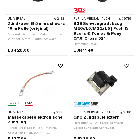
UNIVERSAL
21621
FÜR:
UNIVERSAL · PUCH · SACHS
39719
Zündkabel Ø 5 mm schwarz
BGS Schwungradabzug
10 m Rolle (original)
M26x1.5/M22x1.5 | Puch &
Sachs & Tomos & Pony
Material: Kunststoff · Material: Kupfer ·
GTX, Cross 521
Ø Kabel: 5 mm · Farbe: schwarz ·
Entstört: Nein · Subkategorie:
Hersteller: BGS
Zündkabel · Gesamtlänge: 10000 mm
EUR 28.60
EUR 11.40
UNIVERSAL
23815
FÜR:
UNIVERSAL · PUCH · SACHS
21161
Massekabel elektronische
GPO Zündspule extern
Zündung
Hersteller: GPO · Farbe: schwarz ·
Hersteller: Made in Italy · Material:
Befestigungsart: Schrauben ·
Kupfer · Ø innen: 6.4 mm ·
Verwendungsort: Extern (ausserhalb
Kabellänge: 150 mm · Anzahl
der Zündung) · Anzahl