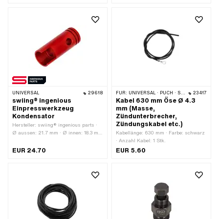
Befestigungsart: Schrauben · Ø
Gesamtlänge: 10000 mm
Befestigungsloch: 6.3 mm
UNIVERSAL
29618
FÜR:
UNIVERSAL · PUCH · SACHS · PIAGGIO · ZÜNDAPP BELMONDO · SOLEX · KREIDLER
23417
swiing® ingenious
Kabel 630 mm Öse Ø 4.3
Einpresswerkzeug
mm (Masse,
Kondensator
Zündunterbrecher,
Zündungskabel etc.)
Hersteller: swiing® ingenious parts ·
Ø aussen: 21.7 mm · Ø innen: 18.3 mm
Kabellänge: 630 mm · Farbe: schwarz
· Gesamtlänge: 56 mm ·
· Anzahl Kabel: 1 Stk.
Anwendungsbereich: Spezialwerkzeug
EUR 24.70
EUR 5.60