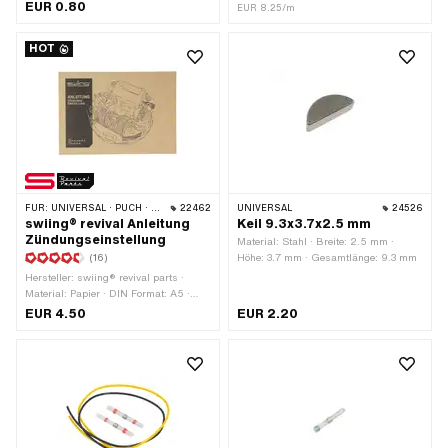
Werkstattzubehör
EUR 0.80
· Gesamtlänge: 400 mm ·
EUR 8.25/m
Subkategorie: Zündkabel · Pony OEM-
Nr.: A3939 · Sachs OEM-Nr.: 0665
HOT
016 101
FÜR:
UNIVERSAL · PUCH · SACHS · PIAGGIO · ZÜNDAPP BELMONDO
22462
UNIVERSAL
24526
swiing® revival Anleitung
Keil 9.3x3.7x2.5 mm
Zündungseinstellung
Material: Stahl · Breite: 2.5 mm ·
(16)
Höhe: 3.7 mm · Gesamtlänge: 9.3 mm
Hersteller: swiing® revival parts ·
Material: Papier · DIN Format: A5 ·
Anzahl Seiten: 17 Stk. · Sprache:
EUR 4.50
EUR 2.20
Deutsch