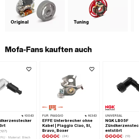
Original
Tuning
Mofa-Fans kauften auch
10043
FÜR:
PIAGGIO
16343
UNIVERSAL
dkerzenstecker
EFFE Unterbrecher ohne
NGK LB05F
ört
Kabel | Piaggio Ciao, SI,
Zündkerzensteck
Bravo, Boxer
entstört
(127)
(24)
(13)
ERU · Material: Blech