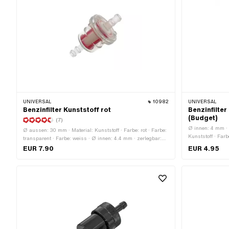
UNIVERSAL
10982
UNIVERSAL
Benzinfilter Kunststoff rot
Benzinfilter
(Budget)
(7)
Ø innen: 4 mm ·
Ø aussen: 30 mm · Material: Kunststoff · Farbe: rot · Farbe:
Kunststoff · Farb
transparent · Farbe: weiss · Ø innen: 4.4 mm · zerlegbar:
Gitter · zerlegb
Nein · Filterart: Schaumstoff · Gesamtlänge: 28 mm ·
EUR 7.90
EUR 4.95
mm · Ø Benzins
Gesamtlänge: 60 mm · Ø Benzinschlauchanschluss: 6
mm
mm · Ø Benzinschlauchanschluss: 7 mm