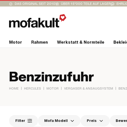
DAS ORIGINAL SEIT 2010
ÜBER 15’000 TEILE AUF LAGER
EHRLI
Motor
Rahmen
Werkstatt & Normteile
Bekle
Benzinzufuhr
|
|
|
|
HOME
HERCULES
MOTOR
VERGASER & ANSAUGSYSTEM
BEN
Filter
Mofa Modell
Preis
Bewe