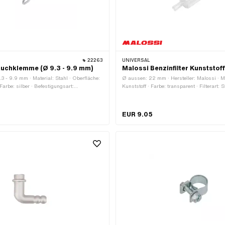
22263
UNIVERSAL
uchklemme (Ø 9.3 - 9.9 mm)
Malossi Benzinfilter Kunststoff
3 - 9.9 mm · Material: Stahl · Oberfläche:
Ø aussen: 22 mm · Hersteller: Malossi · Ma
 Farbe: silber · Befestigungsart:
Kunststoff · Farbe: transparent · Filterart: 
g geklemmt
Gesamtlänge: 62 mm · Ø Benzinschlauch
mm
EUR 9.05