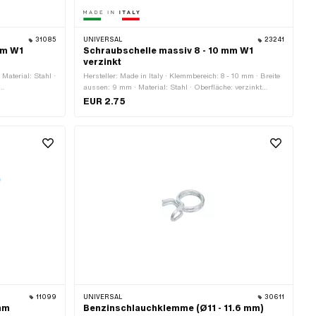
31085
UNIVERSAL
23241
mm W1
Schraubschelle massiv 8 - 10 mm W1
verzinkt
Material: Stahl ·
Hersteller: Made in Italy · Klemmbereich: 8 - 10 mm · Breite
aussen: 9 mm · Material: Stahl · Oberfläche: verzinkt
(blau) · Farbe: silber · Befestigungsart: Schrauben &
EUR 2.75
Muttern
11099
UNIVERSAL
30611
 mm
Benzinschlauchklemme (Ø11 - 11.6 mm)