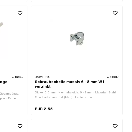
ssen: 24 mm
16349
UNIVERSAL
31087
ange
Schraubschelle massiv 6 - 8 mm W1
verzinkt
Dicke: 0.6 mm · Klemmbereich: 6 - 8 mm · Material: Stahl ·
 Gesamtlänge:
Oberfläche: verzinkt (blau) · Farbe: silber ·
pier · Farbe:
Befestigungsart: Schrauben
lterart:
EUR 2.55
en: 38 mm