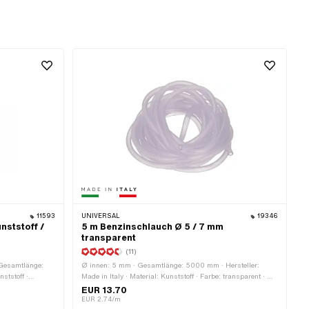
11593
UNIVERSAL
19346
nststoff /
5 m Benzinschlauch Ø 5 / 7 mm
transparent
(11)
 Gesamtlänge:
Ø innen: 5 mm · Gesamtlänge: 5000 mm · Hersteller:
ststoff ·
Made in Italy · Material: Kunststoff · Farbe: transparent · Ø
arent · Filterart:
aussen: 7 mm
EUR 13.70
EUR 2.74/m