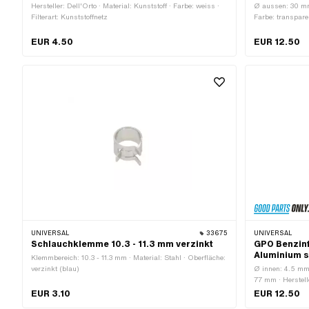
Hersteller: Dell'Orto · Material: Kunststoff · Farbe: weiss ·
Ø aussen: 30 mm 
Filterart: Kunststoffnetz
Farbe: transparen
57.7 mm · Ø Be
Benzinschlauch
EUR 4.50
EUR 12.50
UNIVERSAL
33675
UNIVERSAL
Schlauchklemme 10.3 - 11.3 mm verzinkt
GPO Benzinf
Aluminium s
Klemmbereich: 10.3 - 11.3 mm · Material: Stahl · Oberfläche:
verzinkt (blau)
Ø innen: 4.5 mm
77 mm · Herstell
Oberfläche: eloxie
EUR 3.10
EUR 12.50
Sintermetall · 