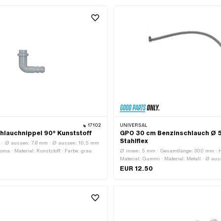
anschluss: 7.6 mm · Ø aussen: 22 mm · Ø
Gesamtlänge: 56 mm · Ø Benzinschlauch
mm · Ø Benzinschlauchanschluss: 6 mm
17102
UNIVERSAL
lauchnippel 90° Kunststoff
GPO 30 cm Benzinschlauch Ø 5
Stahlflex
· Ø aussen: 7.8 mm · Ø aussen: 10.5 mm
coma · Material: Kunststoff · Farbe: grau
Ø innen: 5 mm · Gesamtlänge: 300 mm · H
Material: Gummi · Material: Metall · Ø au
EUR 12.50