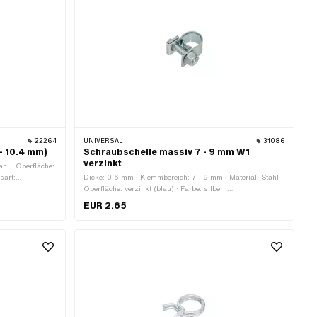
22264
UNIVERSAL
31086
- 10.4 mm)
Schraubschelle massiv 7 - 9 mm W1
verzinkt
ahl · Oberfläche:
sart:
Dicke: 0.6 mm · Klemmbereich: 7 - 9 mm · Material: Stahl ·
Oberfläche: verzinkt (blau) · Farbe: silber ·
Befestigungsart: Schrauben
EUR 2.65