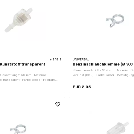
24913
UNIVERSAL
 Kunststoff transparent
Benzinschlauchklemme (Ø 9.8 
Klemmbereich: 9.8 - 10.4 mm · Material: St
 Gesamtlänge: 56 mm · Material:
verzinkt (blau) · Farbe: silber · Befestigung
e: transparent · Farbe: weiss · Filterart:
Steckverbindung geklemmt
ar: Nein · Ø Benzinschlauchanschluss: 6.2
EUR 2.05
chlauchanschluss: 7 mm · Ø aussen: 22