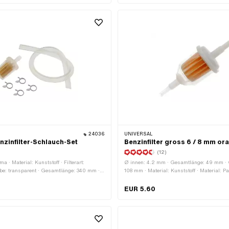
Benzinschlauchanschluss: 6 mm · Ø
Benzinschlauchanschluss: 7.3 mm · Ø au
24036
UNIVERSAL
zinfilter-Schlauch-Set
Benzinfilter gross 6 / 8 mm or
)
(12)
ma · Material: Kunststoff · Filterart:
Ø innen: 4.2 mm · Gesamtlänge: 49 mm ·
arbe: transparent · Gesamtlänge: 340 mm ·
108 mm · Material: Kunststoff · Material: Pa
chanschluss: 6 mm · Ø aussen: 24 mm
gelb · Farbe: transparent · Farbe: weiss · Fi
Filterpapier · zerlegbar: Nein · Ø
EUR 5.60
Benzinschlauchanschluss: 6 mm · Ø
Benzinschlauchanschluss: 8 mm · Ø auss