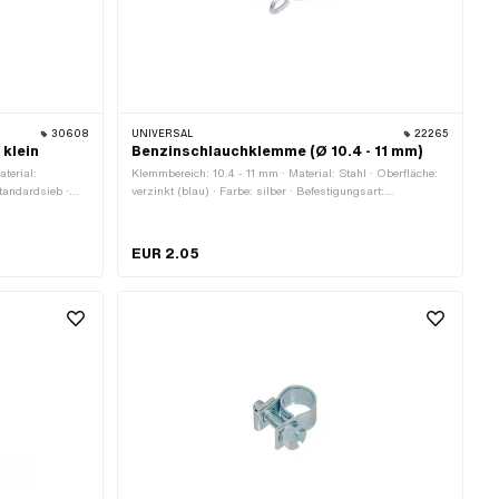
30608
UNIVERSAL
22265
 klein
Benzinschlauchklemme (Ø 10.4 - 11 mm)
terial:
Klemmbereich: 10.4 - 11 mm · Material: Stahl · Oberfläche:
Standardsieb ·
verzinkt (blau) · Farbe: silber · Befestigungsart:
anschluss: 6
Steckverbindung geklemmt
EUR 2.05