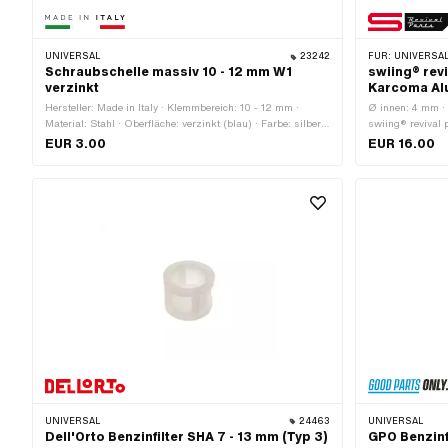
UNIVERSAL
23242
FÜR:
UNIVERSAL · PUC
Schraubschelle massiv 10 - 12 mm W1
swiing® rev
verzinkt
Karcoma Al
Hersteller: Made in Italy · Klemmbereich: 10 - 12 mm ·
Ø innen: 4 mm ·
Material: Stahl · Oberfläche: verzinkt (blau) · Farbe: silber ·
swiing® revival 
Befestigungsart: Schrauben & Muttern
silber · Ø auss
EUR 3.00
EUR 16.00
10.5 mm
UNIVERSAL
24463
UNIVERSAL
Dell'Orto Benzinfilter SHA 7 - 13 mm (Typ 3)
GPO Benzinf