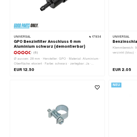
UNIVERSAL
17934
UNIVERSAL
GPO Benzinfilter Anschluss 6 mm
Benzinschla
Aluminium schwarz (demontierbar)
Klemmbereich: 9.
(6)
verzinkt (blau) ·
Steckverbindun
Ø aussen: 28 mm · Hersteller: GPO · Material: Aluminium ·
Oberfläche: eloxiert · Farbe: schwarz · zerlegbar: Ja ·
Filterart: Sintermetall · Gesamtlänge: 77 mm · Ø
EUR 12.50
EUR 2.05
Benzinschlauchanschluss: 6 mm
NEU