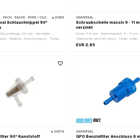
H · SACHS · PONY / CILO (BETA 521 & 512)
21429
UNIVERSAL
ival Schlauchnippel 90°
Schraubschelle massiv 9 - 11 
u
verzinkt
 Gesamtlänge: 26 mm · Hersteller:
Dicke: 0.6 mm · Klemmbereich: 9 - 11 mm · 
parts · Material: Aluminiumguss · Farbe:
Oberfläche: verzinkt (blau) · Farbe: silber ·
en: 6 mm · Ø aussen: 7.9 mm · Ø aussen:
Befestigungsart: Schrauben
EUR 2.85
24079
UNIVERSAL
ilter 90° Kunststoff
GPO Benzinfilter Anschluss 6