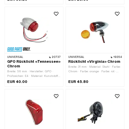
mm · Lochabstand: 113 mm · Tiefe: 15
mm
UNIVERSAL
20737
UNIVERSAL
19354
GPO Rücklicht «Tennessee»
Rücklicht «Virginia» Chrom
Chrom
Breite: 31 mm · Material: Stahl · Farbe:
Breite: 56 mm · Hersteller: GPO ·
Chrom · Farbe: orange · Farbe: rot ·
Prüfzeichen: E4 · Material: Kunststoff ·
Leuchtmittelfassung: BAY15d ·
Material: Stahl · Farbe: Chrom · Farbe:
Befestigungsart: Schrauben & Muttern
EUR 40.00
EUR 45.80
rot · Leuchtmittelfassung: BAY15d ·
· Batteriebetrieben: Nein · Anzahl
Befestigungsart: Schrauben & Muttern
Befestigungspunkte: 1 Stk. ·
· Batteriebetrieben: Nein · Anzahl
Bremslicht: Nein · Reflektoren: Nein ·
Befestigungspunkte: 2 Stk. ·
Tiefe: 75 mm
Bremslicht: Ja · Reflektoren: Ja · Tiefe:
84 mm