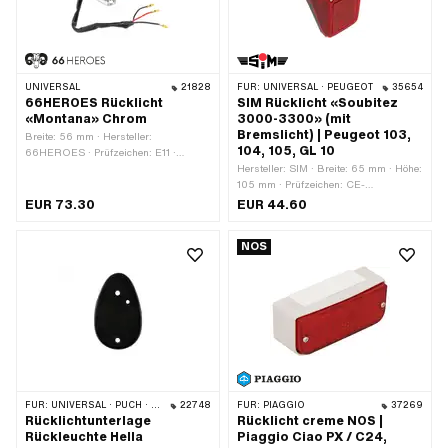
UNIVERSAL
21828
FÜR:
UNIVERSAL · PEUGEOT
35654
66HEROES Rücklicht
SIM Rücklicht «Soubitez
«Montana» Chrom
3000-3300» (mit
Bremslicht) | Peugeot 103,
Breite: 56 mm · Hersteller:
104, 105, GL 10
66HEROES · Prüfzeichen: E11 ·
Material: Kunststoff · Material: Stahl ·
Hersteller: SIM · Breite: 65 mm · Höhe:
Farbe: Chrom · Farbe: rot ·
105 mm · Prüfzeichen: CE-
Leuchtmittelfassung: BAY15d ·
Kennzeichen · Material: Kunststoff ·
EUR 73.30
EUR 44.60
Befestigungsart: Schrauben & Muttern
Spannung: 6 V · Spannung: 12 V ·
· Batteriebetrieben: Nein · Anzahl
Farbe: rot · Farbe: schwarz ·
NOS
Befestigungspunkte: 2 Stk. ·
Leuchtmittelfassung: BA15s ·
Bremslicht: Ja · Reflektoren: Ja · Tiefe:
Leuchtmittelfassung: BA9s · Tiefe: 65
90 mm
mm · Batteriebetrieben: Nein ·
Bremslicht: Ja · Reflektoren: Ja ·
Befestigungsart: Muttern · Anzahl
Befestigungspunkte: 2 Stk.
FÜR:
UNIVERSAL · PUCH · SACHS
22748
FÜR:
PIAGGIO
37269
Rücklichtunterlage
Rücklicht creme NOS |
Rückleuchte Hella
Piaggio Ciao PX / C24,