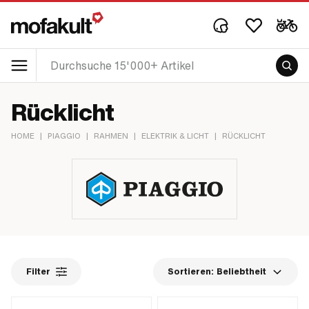
Rücklicht
HOME
|
PIAGGIO
|
RAHMEN
|
ELEKTRIK & LICHT
|
RÜCKLICHT
Filter
Sortieren:
Beliebtheit