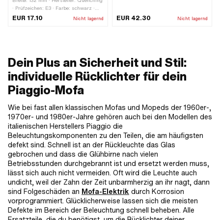
Breite: 132 mm · Hersteller: Quenching
Material: Kunststoff · Farbe: schwarz ·
· Prüfzeichen: E3 · Farbe: schwarz ·
Leuchtmittelfassung: Platine / Einsatz
Leuchtmittelfassung: BA9s ·
(LED) · Befestigungsart: kleben ·
EUR 17.10
EUR 42.30
Nicht lagernd
Nicht lagernd
Befestigungsart: Schrauben · Höhe: 58
Höhe: 7 mm · Batteriebetrieben: Nein ·
mm · Anzahl Befestigungspunkte: 2
Bremslicht: Ja · Reflektoren: Nein ·
Stk. · Reflektoren: Ja · Tiefe: 43 mm
Tiefe: 15 mm
Dein Plus an Sicherheit und Stil:
individuelle Rücklichter für dein
Piaggio-Mofa
Wie bei fast allen klassischen Mofas und Mopeds der 1960er-,
1970er- und 1980er-Jahre gehören auch bei den Modellen des
italienischen Herstellers Piaggio die
Beleuchtungskomponenten zu den Teilen, die am häufigsten
defekt sind. Schnell ist an der Rückleuchte das Glas
gebrochen und dass die Glühbirne nach vielen
Betriebsstunden durchgebrannt ist und ersetzt werden muss,
lässt sich auch nicht vermeiden. Oft wird die Leuchte auch
undicht, weil der Zahn der Zeit unbarmherzig an ihr nagt, dann
sind Folgeschäden an
Mofa-Elektrik
durch Korrosion
vorprogrammiert. Glücklicherweise lassen sich die meisten
Defekte im Bereich der Beleuchtung schnell beheben. Alle
Ersatzteile, die du benötigst, um die Rücklichter deiner