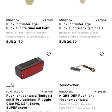
UNIVERSAL
20543
UNIVERSAL
20544
Rücklichtunterlage
Rücklichtunterlage
Rückleuchte rund mit Falz
Rückleuchte eckig mit Falz
Breite: 50 mm · Material: Gummi ·
Breite: 44 mm · Material: Gummi ·
Farbe: elfenbein · Gesamtlänge: 92
Farbe: elfenbein · Gesamtlänge: 85
mm · Höhe: 18 mm
mm · Höhe: 10 mm
EUR 21.70
EUR 20.50
FÜR:
PIAGGIO
36468
UNIVERSAL
20859
Rücklicht schwarz (Budget)
HIGHSIDER Rücklicht
mit E-Prüfzeichen | Piaggio
«Idaho» schwarz
Ciao PX, C24, Bravo,
Breite: 150 mm · Hersteller:
SUPERbravo
HIGHSIDER · Prüfzeichen: E4 ·