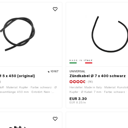
10167
UNIVERSAL
 5 x 450 (original)
Zündkabel Ø 7 x 400 schwarz
)
(14)
off · Material: Kupfer · Farbe: schwarz · Ø
Hersteller: Made in Italy · Material: Kunststo
esamtlänge: 450 mm · Entstört: Nein ·
Kupfer · Ø Kabel: 7 mm · Farbe: schwarz 
ündkabel
400 mm · Entstört: Nein · Subkategorie: Z
EUR 3.30
OEM-Nr.: A3939 · Sachs OEM-Nr.: 0665 
EUR 8.25/m