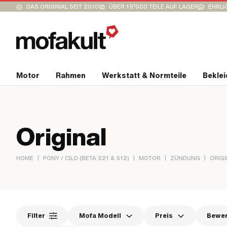
DAS ORIGINAL SEIT 2010
ÜBER 15’000 TEILE AUF LAGER
EHRLI
Motor
Rahmen
Werkstatt & Normteile
Bekle
Original
|
|
|
|
HOME
PONY / CILO (BETA 521 & 512)
MOTOR
ZÜNDUNG
ORIG
Filter
Mofa Modell
Preis
Bewe