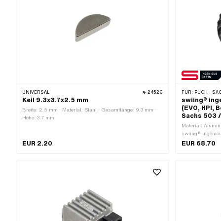
UNIVERSAL
24526
FÜR:
PUCH · SACHS · PO
Keil 9.3x3.7x2.5 mm
swiing® ing
(EVO, HPI, B
Breite: 2.5 mm · Material: Stahl · Gesamtlänge: 9.3 mm ·
Sachs 503 
Höhe: 3.7 mm
Material: Alumini
swiing® ingenio
mm · Höhe: 13.5 
EUR 2.20
EUR 68.70
Ø Befestigungsl
Ø innen: 39 mm 
Lochkreis: 70 m