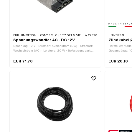
FÜR:
UNIVERSAL · PONY / CILO (BETA 521 & 512) · TOMOS
27320
UNIVERSAL
Spannungswandler AC - DC 12V
Zündkabel 
Spannung: 12 V · Stromart: Gleichstrom (DC) · Stromart:
Hersteller: Made
Wechselstrom (AC) · Leistung: 20 W · Befestigungsart:
Gesamtlänge: 10
Schrauben · Ø Befestigungsloch: 6.3 mm
Zündkabel
EUR 71.70
EUR 20.10