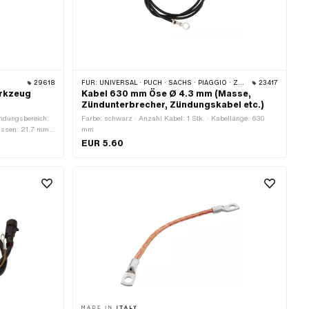
29618
FÜR:
UNIVERSAL · PUCH · SACHS · PIAGGIO · ZÜNDAPP BELMONDO · SOLEX · KREIDLER
23417
erkzeug
Kabel 630 mm Öse Ø 4.3 mm (Masse,
Zündunterbrecher, Zündungskabel etc.)
endungsbereich:
Farbe: schwarz · Anzahl Kabel: 1 Stk. · Kabellänge: 630
ussen: 21.7 mm ·
mm
EUR 5.60