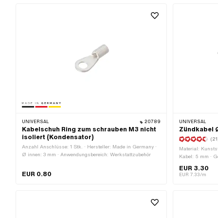
UNIVERSAL
20789
UNIVERSAL
Kabelschuh Ring zum schrauben M3 nicht
Zündkabel Ø
isoliert (Kondensator)
(21
Anzahl Anschlüsse: 1 Stk. · Hersteller: Made in Germany ·
Material: Kunstst
Ø innen: 3 mm · Anwendungsbereich: Werkstattzubehör
Kabel: 5 mm · G
Subkategorie: Z
EUR 3.30
EUR 0.80
EUR 7.33/m