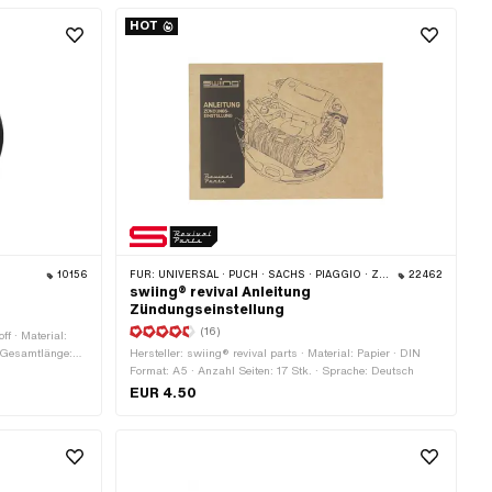
· Gesamtlänge: 55 mm · Gesamtlänge: 75 mm ·
Gewindeart: MF22x1.5 (Feingewinde) · Gewindeart:
HOT
MF26x1.5 (Feingewinde) · Festigkeitsklasse: 8.8
10156
FÜR:
UNIVERSAL · PUCH · SACHS · PIAGGIO · ZÜNDAPP BELMONDO
22462
swiing® revival Anleitung
Zündungseinstellung
(16)
ff · Material:
· Gesamtlänge:
Hersteller: swiing® revival parts · Material: Papier · DIN
ündkabel · Pony
Format: A5 · Anzahl Seiten: 17 Stk. · Sprache: Deutsch
016 101
EUR 4.50