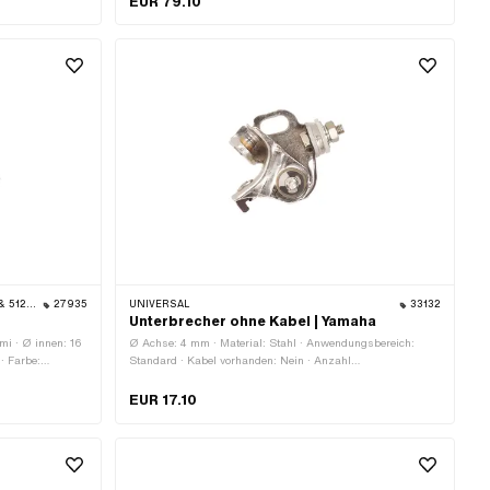
EUR 79.10
Lochkreis: 48 mm · Ø Lochkreis: 70 mm · Ø Lochkreis: 100
mm · Anzahl Befestigungspunkte: 10 Stk. · Höhe: 13.5 mm ·
Gewicht: 87 g
 TOMOS
27935
UNIVERSAL
33132
Unterbrecher ohne Kabel | Yamaha
mi · Ø innen: 16
Ø Achse: 4 mm · Material: Stahl · Anwendungsbereich:
· Farbe:
Standard · Kabel vorhanden: Nein · Anzahl
Befestigungspunkte: 1 Stk. · Ø Befestigungsloch: 4.5 mm
EUR 17.10