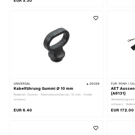
EUR 5.30
UNIVERSAL
26028
FÜR:
PONY / CIL
Kabelführung Gummi Ø 10 mm
AET Aussenz
(A8131)
Material: Gummi · Klemmdurchmesser: 10 mm · Farbe:
schwarz
Verwendungsort:
schwarz · Befes
Befestigungspun
EUR 6.40
EUR 172.00
· Anwendungsber