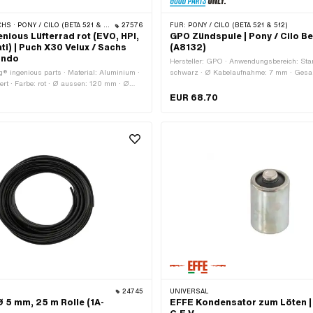
NY / CILO (BETA 521 & 512) · ZÜNDAPP BELMONDO
27576
FÜR:
PONY / CILO (BETA 521 & 512)
enious Lüfterrad rot (EVO, HPI,
GPO Zündspule | Pony / Cilo Be
ti) | Puch X30 Velux / Sachs
(A8132)
ondo
Hersteller: GPO · Anwendungsbereich: Sta
ng® ingenious parts · Material: Aluminium ·
schwarz · Ø Kabelaufnahme: 7 mm · Ges
iert · Farbe: rot · Ø aussen: 120 mm · Ø
· Breite: 38 mm · Höhe: 65 mm · Anzahl
Ø Befestigungsloch: 6 mm · Ø Lochkreis:
Befestigungspunkte: 2 Stk. · Ø Befestigun
EUR 68.70
reis: 70 mm · Ø Lochkreis: 100 mm ·
Lochabstand: 18 mm · Pony OEM-Nr.: P8131
ngspunkte: 10 Stk. · Höhe: 13.5 mm ·
24745
UNIVERSAL
 5 mm, 25 m Rolle (1A-
EFFE Kondensator zum Löten |