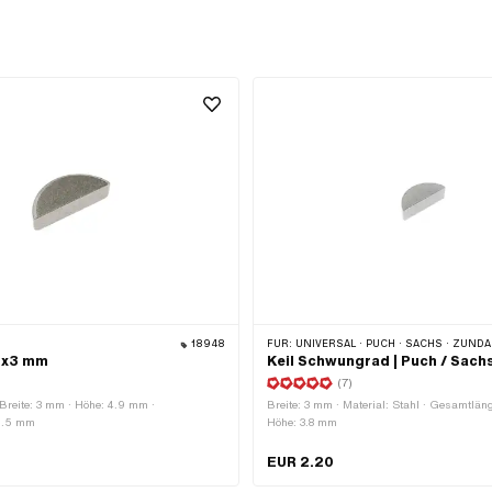
18948
FÜR:
UNIVERSAL · PUCH · SACHS · ZÜNDAPP BELMONDO · HERCULES · 
.9x3 mm
Keil Schwungrad | Puch / Sach
(7)
· Breite: 3 mm · Höhe: 4.9 mm ·
Breite: 3 mm · Material: Stahl · Gesamtlän
2.5 mm
Höhe: 3.8 mm
EUR 2.20