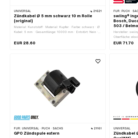
UNIVERSAL
21621
FÜR:
PUCH · SACHS · PO
Zündkabel Ø 5 mm schwarz 10 m Rolle
swiing® ing
(original)
Bosch, Duca
503 / Belm
Material: Kunststoff · Material: Kupfer · Farbe: schwarz · Ø
Kabel: 5 mm · Gesamtlänge: 10000 mm · Entstört: Nein ·
Hersteller: swii
Subkategorie: Zündkabel
Oberfläche: elox
innen: 39 mm · 
EUR 28.60
EUR 71.70
48 mm · Ø Lochk
Anzahl Befestigu
Gewicht: 87 g
FÜR:
UNIVERSAL · PUCH · SACHS
21161
UNIVERSAL
GPO Zündspule extern
Zündkabel Ø