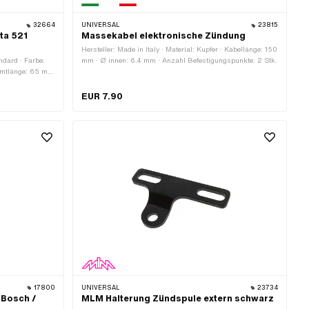
32664
UNIVERSAL
23815
ta 521
Massekabel elektronische Zündung
Hersteller: Made in Italy · Material: Kupfer · Kabellänge: 150
ndard · Farbe:
mm · Ø innen: 6.4 mm · Anzahl Befestigungspunkte: 2 Stk.
amtlänge: 65 mm
gsloch: 6.6 mm ·
EUR 7.90
17800
UNIVERSAL
23734
 Bosch /
MLM Halterung Zündspule extern schwarz