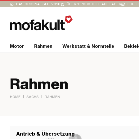
DAS ORIGINAL SEIT 2010
ÜBER 15’000 TEILE AUF LAGER
EHRLI
Motor
Rahmen
Werkstatt & Normteile
Bekle
Rahmen
|
|
HOME
SACHS
RAHMEN
Antrieb & Übersetzung