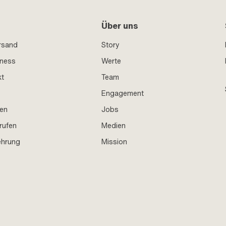
Über uns
rsand
Story
iness
Werte
kt
Team
Engagement
en
Jobs
rufen
Medien
ehrung
Mission