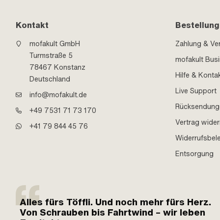
Kontakt
Bestellung
mofakult GmbH
Zahlung & Ve
Turmstraße 5
mofakult Bus
78467 Konstanz
Hilfe & Konta
Deutschland
Live Support
info@mofakult.de
Rücksendung
+49 7531 71 73 170
Vertrag wider
+41 79 844 45 76
Widerrufsbel
Entsorgung
Alles fürs Töffli. Und noch mehr fürs Herz.
Von Schrauben bis Fahrtwind – wir leben