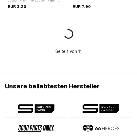
aussen: 4 mm · Ø aussen: 7 mm ·
Hersteller: Magura · Ø innen: 2.5 mm
EUR 3.20
EUR 7.90
· Ø innen: 5.5 mm · Gesamtlänge: 5
mm · Gesamtlänge: 10 mm
Seite
1
von
11
Unsere beliebtesten Hersteller