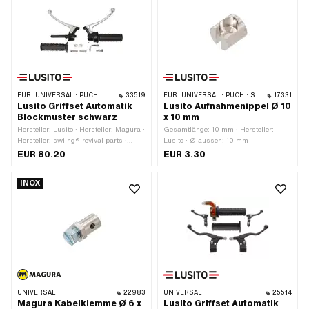
FÜR:
UNIVERSAL · PUCH
33519
FÜR:
UNIVERSAL · PUCH · SACHS · PONY / CILO (BETA 521 & 512)
17331
Lusito Griffset Automatik
Lusito Aufnahmenippel Ø 10
Blockmuster schwarz
x 10 mm
Hersteller: Lusito · Hersteller: Magura ·
Gesamtlänge: 10 mm · Hersteller:
Hersteller: swiing® revival parts ·
Lusito · Ø aussen: 10 mm
Material Gehäuse: Aluminium ·
EUR 80.20
EUR 3.30
Material Hebel: Blech (Stahl) ·
Oberfläche: lackiert · Farbe: schwarz ·
INOX
Ø innen: 22 mm
UNIVERSAL
22983
UNIVERSAL
25514
Magura Kabelklemme Ø 6 x
Lusito Griffset Automatik