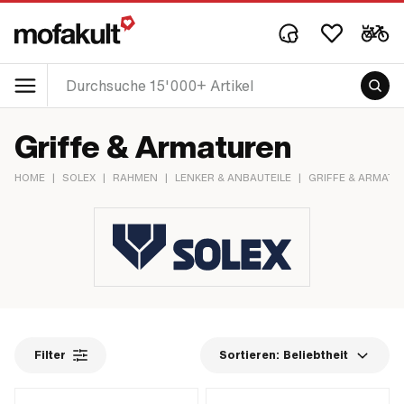
Griffe & Armaturen
HOME
|
SOLEX
|
RAHMEN
|
LENKER & ANBAUTEILE
|
GRIFFE & ARMATU
Filter
Sortieren:
Beliebtheit