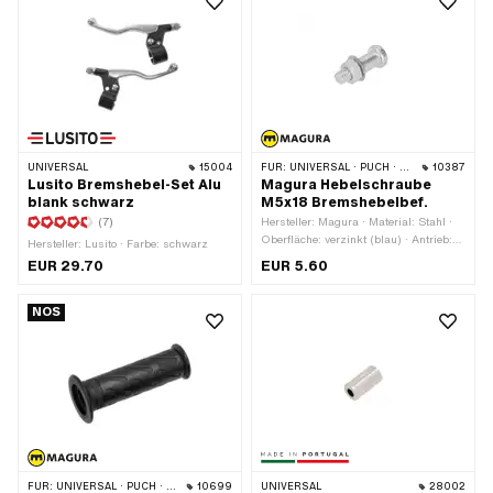
UNIVERSAL
15004
FÜR:
UNIVERSAL · PUCH · SACHS · PONY / CILO (BETA 521 & 512) · ZÜNDAPP BELMONDO · CILO
10387
Lusito Bremshebel-Set Alu
Magura Hebelschraube
blank schwarz
M5x18 Bremshebelbef.
(7)
Hersteller: Magura · Material: Stahl ·
Oberfläche: verzinkt (blau) · Antrieb:
Hersteller: Lusito · Farbe: schwarz
Aussensechskant · Antrieb: Schlitz ·
EUR 29.70
EUR 5.60
Gesamtlänge: 21.5 mm · Gewindeart:
M5x0.8 (Standardgewinde) · Ø Kopf
aussen: 8.8 mm · Ø Schaft: 5.9 mm ·
NOS
Gewindelänge: 9 mm · Länge Schaft:
9 mm · Schlüsselweite: 8 mm
FÜR:
UNIVERSAL · PUCH · SACHS · PONY / CILO (BETA 521 & 512)
10699
UNIVERSAL
28002