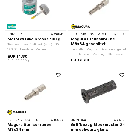
UNIVERSAL
26841
FÜR:
UNIVERSAL · PUCH · SACHS
16063
Motorex Bike Grease 100 g
Magura Stellschraube
M6x34 geschlitzt
Temperaturbeständigkeit (min.): -30 -
120 °C · Hersteller: Motorex ·
Hersteller: Magura · Gewindelänge: 24
Anwendungsbereich: Chemie ·
mm · Material: Messing · Oberfläche:
EUR 14.80
Anwendungsbereich: Fett · Inhalt: 100
vernickelt · Gesamtlänge: 34 mm ·
EUR 3.30
EUR 148.00/kg
g
Geschlitzt: Ja · Gewindeart: M6x1
(Standardgewinde)
FÜR:
UNIVERSAL · PUCH · SACHS · ZÜNDAPP BELMONDO
16064
UNIVERSAL
24928
Magura Stellschraube
Griffbezug Blockmuster 24
M7x34 mm
mm schwarz glanz