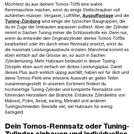
Möchtest du aus deinem Tomos-Töffli eine wahre
Rennmaschine machen, wirst du einige Stellschrauben voll
aufdrehen müssen. Vergaser, Luftfilter,
Auspuffanlage
und die
Tuning-Zündung
sind einige der typischen Baugruppen, die
du im Zuge der Umbauten anpassen solltest. Aber der Zylinder
nimmt in Sachen Tuning immer die Schlüsselrolle ein. Denn nur,
wenn du entweder den Originalzylinder deines Tomos-Töfflis
bearbeitest oder ihn durch einen Rennsatz ersetzt, wirst du
die maximale Leistungsausbeute erzielen. Manchmal kommt es
eben einfach auf die Grösse an, so auch in Sachen
Zylindertuning. Mehr Hubraum bedeutet in dieser Tuning-
Disziplin eben auch einfach ein dickes Leistungsplus. Damit
dieses Plus auch wirklich üppig ausfällt, haben wir für dich und
deine Tomos-Perle eine erlesene Auswahl an geilen Teilen
zusammengestellt. In unserem Sortiment findest du
hochwertige Tuning-Zylinder und komplette Rennsätze von
führenden Herstellern der Branche. Entdecke Zylinderkits von
Malossi, Polini, Airsal, swiing, Metrakit und anderen
Tuningschmieden. Bestelle viel, viel Hubraum für wenig
Sackgeld.
Dein Tomos-Rennsatz oder Tuning-
Zylinder einbauen und individuelles