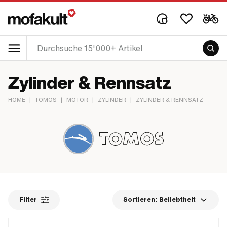
Zylinder & Rennsatz
HOME
|
TOMOS
|
MOTOR
|
ZYLINDER
|
ZYLINDER & RENNSATZ
Filter
Sortieren:
Beliebtheit