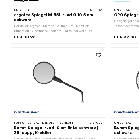
UNIVERSAL
33947
UNIVERSAL
ergotec Spiegel M-55L rund Ø 10.5 cm
GPO Spiegel
schwarz
Spiegeleigenschaf
Hersteller: ergotec · Material: Aluminium · Material:
· Oberfläche: ve
Kunststoff · Oberfläche: lackiert · Farbe: schwarz · Ø
95 mm · Ø Spieg
Spiegelfläche: 105 mm · Ø Spiegelstange: 7.8 mm · Länge
260 mm · Gesam
EUR 33.20
EUR 22.80
Spiegelstange: 180 mm · Gesamtlänge: 250 mm ·
(Standardgewind
Gewindeart: M5x0.8 (Standardgewinde) · Gewindegrösse:
Klemmdurchmess
M5 · Klemmdurchmesser: 22 mm · Prüfzeichen: keine
Klemmdurchmes
· Klemmdurchmes
FÜR:
UNIVERSAL · KREIDLER · ZÜNDAPP
34002
UNIVERSAL
Bumm Spiegel rund 10 cm links schwarz |
Bumm Spiege
Zündapp, Kreidler
schwarz
Hersteller: Bumm · Material: Kunststoff · Material: Stahl ·
Spiegeleigenscha