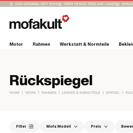
DAS ORIGINAL SEIT 2010
ÜBER 15’000 TEILE AUF LAGER
EHRLI
Motor
Rahmen
Werkstatt & Normteile
Bekle
Rückspiegel
|
|
|
|
|
HOME
VESPA
RAHMEN
LENKER & ANBAUTEILE
SPIEGEL
RÜC
Filter
Mofa Modell
Preis
Bewe