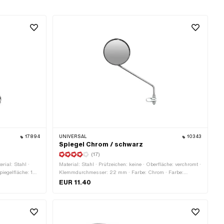
17894
UNIVERSAL
10343
Spiegel Chrom / schwarz
(17)
rial: Stahl ·
Material: Stahl · Prüfzeichen: keine · Oberfläche: verchromt ·
piegelfläche: 102
Klemmdurchmesser: 22 mm · Farbe: Chrom · Farbe:
chmesser: 22 mm
schwarz · Ø Spiegelfläche: 102 mm · Ø Spiegelstange: 8
EUR 11.40
änge: 305 mm ·
mm · Länge Spiegelstange: 180 mm · Gesamtlänge: 315
 Gewindegrösse:
mm · Gewindeart: M8x1.25 (Standardgewinde) ·
Gewindegrösse: M8