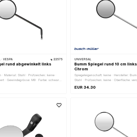
 · VESPA
22575
UNIVERSAL
l rund abgewinkelt links
Bumm Spiegel rund 10 cm links 
Chrom
· Material: Stahl · Prüfzeichen: keine ·
Spiegeleigenschaft: keine · Hersteller: Bum
iert · Gewindegrösse: M8 · Farbe: schwarz
Stahl · Prüfzeichen: keine · Oberfläche: ver
e: 100 mm · Ø Spiegelstange: 10 mm ·
Chrom · Ø Spiegelfläche: 100 mm · Ø Spie
EUR 34.30
ange: 230 mm · Gesamtlänge: 305 mm ·
mm · Länge Spiegelstange: 230 mm · Ges
1.25 (Standardgewinde)
mm · Gewindeart: M8x1.25 (Standardgewin
Gewindegrösse: M8