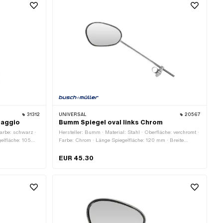
31312
UNIVERSAL
20567
iaggio
Bumm Spiegel oval links Chrom
 Farbe: schwarz ·
Hersteller: Bumm · Material: Stahl · Oberfläche: verchromt ·
elfläche: 105
Farbe: Chrom · Länge Spiegelfläche: 120 mm · Breite
egelstange: 170
Spiegelfläche: 80 mm · Ø Spiegelstange: 10 mm · Länge
: M8x1.25
Spiegelstange: 290 mm · Gewindegrösse: M8 ·
EUR 45.30
Prüfzeichen: keine