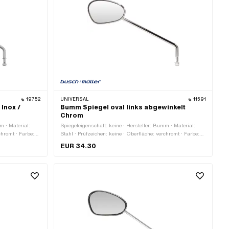
19752
UNIVERSAL
11591
Inox /
Bumm Spiegel oval links abgewinkelt
Chrom
m · Material:
Spiegeleigenschaft: keine · Hersteller: Bumm · Material:
chromt · Farbe:
Stahl · Prüfzeichen: keine · Oberfläche: verchromt · Farbe:
gelstange: 10
Chrom · Länge Spiegelfläche: 115 mm · Breite Spiegelfläche:
EUR 34.30
amtlänge: 300
70 mm · Gesamtlänge: 300 mm · Ø Spiegelstange: 10 mm
de) ·
· Länge Spiegelstange: 230 mm · Gewindegrösse: M8 ·
Gewindeart: M8x1.25 (Standardgewinde)