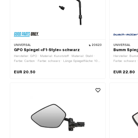
UNIVERSAL
20623
UNIVERSAL
GPO Spiegel «F1-Style» schwarz
Bumm Spieg
Hersteller: GPO · Material: Kunststoff · Material: Stahl ·
Hersteller: Bumm
Farbe: Carbon · Farbe: schwarz · Länge Spiegelfläche: 105
Farbe: schwarz ·
mm · Breite Spiegelfläche: 55 mm · Länge Spiegelstange:
Spiegelfläche: 
220 mm · Gewindegrösse: M8 · Prüfzeichen: keine
Spiegelstange: 
EUR 20.50
EUR 22.80
Klemmdurchmes