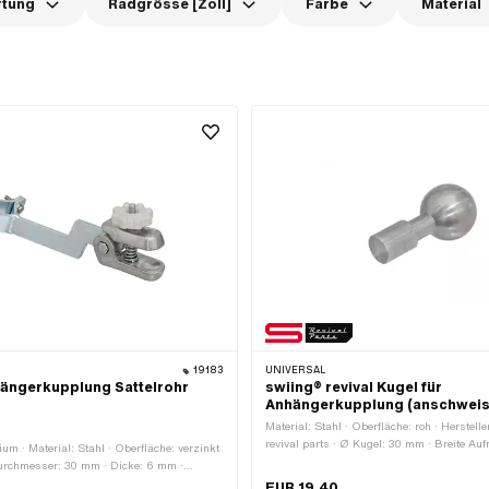
rtung
Radgrösse [Zoll]
Farbe
Material
19183
UNIVERSAL
ängerkupplung Sattelrohr
swiing® revival Kugel für
Anhängerkupplung (anschwei
Material: Stahl · Oberfläche: roh · Herstell
revival parts · Ø Kugel: 30 mm · Breite A
um · Material: Stahl · Oberfläche: verzinkt
Gesamtlänge: 63 mm
urchmesser: 30 mm · Dicke: 6 mm ·
RRY · Ø Kugel: 30 mm · Breite Aufnahme:
EUR 19.40