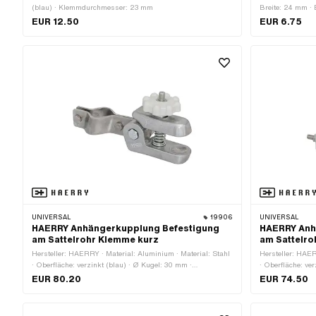
(blau) · Klemmdurchmesser: 23 mm
Breite: 24 mm · 
Befestigungspunk
EUR 12.50
EUR 6.75
UNIVERSAL
19906
UNIVERSAL
HAERRY Anhängerkupplung Befestigung
HAERRY Anh
am Sattelrohr Klemme kurz
am Sattelro
Hersteller: HAERRY · Material: Aluminium · Material: Stahl
Hersteller: HAER
· Oberfläche: verzinkt (blau) · Ø Kugel: 30 mm ·
· Oberfläche: ve
Gesamtlänge: 160 mm · Gewindeart: MF8x1 (Feingewinde)
Gesamtlänge: 12
EUR 80.20
EUR 74.50