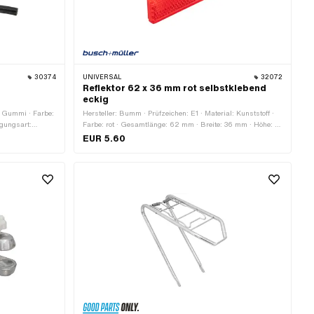
30374
UNIVERSAL
32072
e
Reflektor 62 x 36 mm rot selbstklebend
eckig
l: Gummi · Farbe:
Hersteller: Bumm · Prüfzeichen: E1 · Material: Kunststoff ·
gungsart:
Farbe: rot · Gesamtlänge: 62 mm · Breite: 36 mm · Höhe: 7
 1 Stk.
mm
EUR 5.60