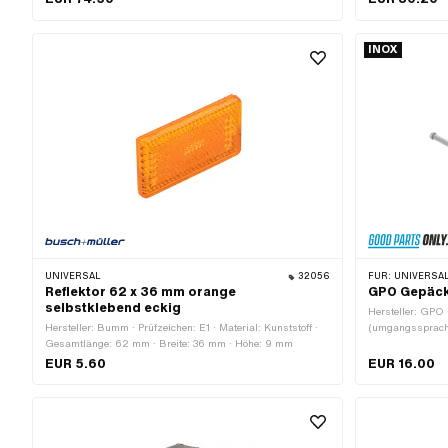
Breite: 75 mm · Breite Aufnahme: 75 mm · Höhe: 85 mm ·
75 mm · Lochabs
Dicke: 6 mm · Lochabstand: 56 mm · Gewindeart: MF8x1
mm · Gesamtlän
(Feingewinde)
(Feingewinde)
INOX
UNIVERSAL
32056
FÜR:
UNIVERSAL
Reflektor 62 x 36 mm orange
GPO Gepäckt
selbstklebend eckig
Hersteller: GPO 
Hersteller: Bumm · Prüfzeichen: E1 · Material: Kunststoff ·
(umgangssprachl
Gesamtlänge: 62 mm · Breite: 36 mm · Höhe: 9 mm
mm · Gesamtläng
EUR 5.60
EUR 16.00