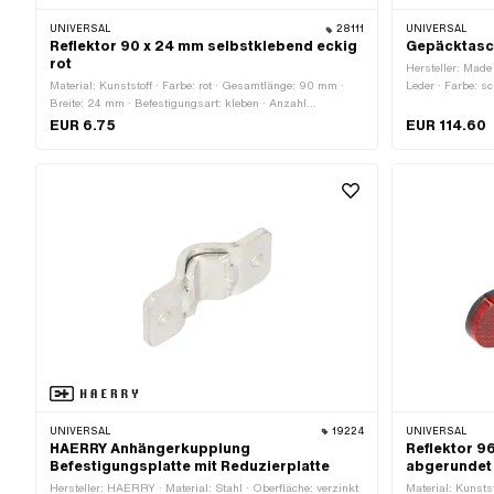
UNIVERSAL
28111
UNIVERSAL
Reflektor 90 x 24 mm selbstklebend eckig
Gepäcktasc
rot
Hersteller: Made 
Material: Kunststoff · Farbe: rot · Gesamtlänge: 90 mm ·
Leder · Farbe: s
Breite: 24 mm · Befestigungsart: kleben · Anzahl
Gepäckträgerbre
Befestigungspunkte: 1 Stk. · Prüfzeichen: E4
· Höhe: 290 mm
EUR 6.75
EUR 114.60
UNIVERSAL
19224
UNIVERSAL
HAERRY Anhängerkupplung
Reflektor 9
Befestigungsplatte mit Reduzierplatte
abgerundet 
Hersteller: HAERRY · Material: Stahl · Oberfläche: verzinkt
Material: Kunsts