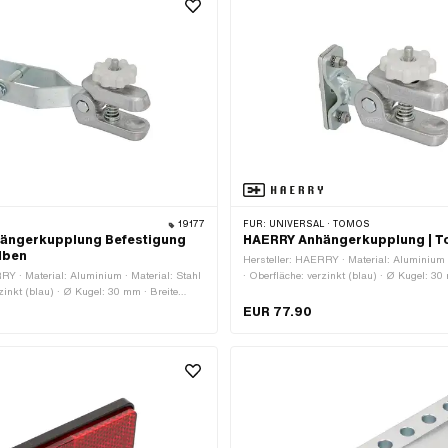
19177
FÜR:
UNIVERSAL · TOMOS
ängerkupplung Befestigung
HAERRY Anhängerkupplung | 
lben
Hersteller: HAERRY · Material: Aluminium ·
RY · Material: Aluminium · Material: Stahl
· Oberfläche: verzinkt (blau) · Ø Kugel: 30
rzinkt (blau) · Ø Kugel: 30 mm · Breite
Gewindeart: MF8x1 (Feingewinde)
 · Gewindeart: MF8x1 (Feingewinde)
EUR 77.90