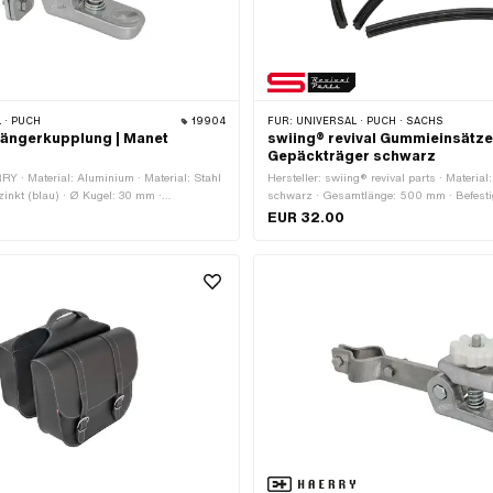
 · PUCH
19904
FÜR:
UNIVERSAL · PUCH · SACHS
ängerkupplung | Manet
swiing® revival Gummieinsätz
Gepäckträger schwarz
RY · Material: Aluminium · Material: Stahl
Hersteller: swiing® revival parts · Materia
rzinkt (blau) · Ø Kugel: 30 mm ·
schwarz · Gesamtlänge: 500 mm · Befesti
0 mm · Gewindeart: MF8x1 (Feingewinde)
eingeschoben · Anzahl Befestigungspunkte:
EUR 32.00