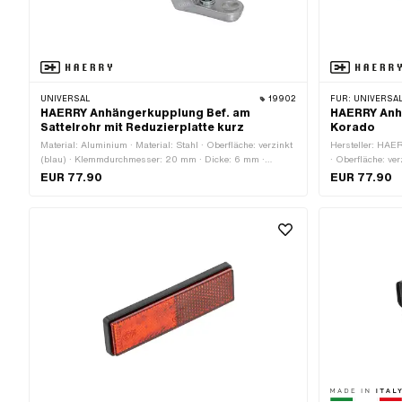
UNIVERSAL
19902
FÜR:
UNIVERSAL
HAERRY Anhängerkupplung Bef. am
HAERRY Anh
Sattelrohr mit Reduzierplatte kurz
Korado
Material: Aluminium · Material: Stahl · Oberfläche: verzinkt
Hersteller: HAER
(blau) · Klemmdurchmesser: 20 mm · Dicke: 6 mm ·
· Oberfläche: ve
Hersteller: HAERRY · Ø Kugel: 30 mm · Breite Aufnahme:
Gesamtlänge: 13
EUR 77.90
EUR 77.90
75 mm · Lochabstand: 56 mm · Breite: 75 mm · Höhe: 85
mm · Gesamtlänge: 160 mm · Gewindeart: MF8x1
(Feingewinde)