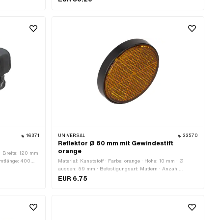
Dicke: 6 mm · Lochabstand: 56 mm · Gewindeart: MF8x1
(Feingewinde)
16371
UNIVERSAL
33570
Reflektor Ø 60 mm mit Gewindestift
orange
 · Breite: 120 mm
amtlänge: 400
Material: Kunststoff · Farbe: orange · Höhe: 10 mm · Ø
ummiband ·
aussen: 59 mm · Befestigungsart: Muttern · Anzahl
Befestigungspunkte: 1 Stk.
EUR 6.75