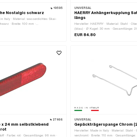
19595
UNIVERSAL
he Nostalgic schwarz
HAERRY Anhängerkupplung Sat
längs
in Italy · Material: wasserdichtes Skai-
chwarz · Breite: 100 mm ·
Hersteller: HAERRY · Material: Stahl · Ober
ite (bis): 190 mm · Gesamtlänge: 360 mm
(blau) · Ø Kugel: 30 mm · Gesamtlänge: 
Gewindeart: MF8x1 (Feingewinde)
EUR 84.80
27466
UNIVERSAL
6 x 24 mm selbstklebend
Gepäckträgerspange Chrom (22
rot
Hersteller: Made in Italy · Material: Stahl ·
toff · Farbe: rot · Gesamtlänge: 96 mm ·
verchromt · Breite: 110 mm · Gesamtläng