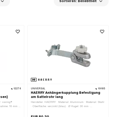
Sortieren:
Beliebtheit
12274
UNIVERSAL
19185
HAERRY Anhängerkupplung Befestigung
ssen)
am Sattelrohr lang
er: swiing®
Hersteller: HAERRY · Material: Aluminium · Material: Stahl
ufnahme: 16 mm ·
· Oberfläche: verzinkt (blau) · Ø Kugel: 30 mm ·
Klemmdurchmesser: 30 mm · Gesamtlänge: 195 mm ·
Breite: 75 mm · Breite Aufnahme: 75 mm · Höhe: 85 mm ·
EUR 80.20