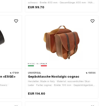
schwarz · Breite: 400 mm · Gesamtlänge: 400 mm · Höhe:
300 mm · Volumen: 28 l · Befestigungsart: Schrauben
EUR 99.70
17991
UNIVERSAL
19594
en «ESGE»
Gepäcktasche Nostalgic cognac
Hersteller: Made in Italy · Material: wasserdichtes Skai-
schwarz ·
Leder · Farbe: cognac · Breite: 100 mm · Gepäckträgerbreite
(bis): 190 mm · Gesamtlänge: 360 mm · Höhe: 290 mm
EUR 114.60