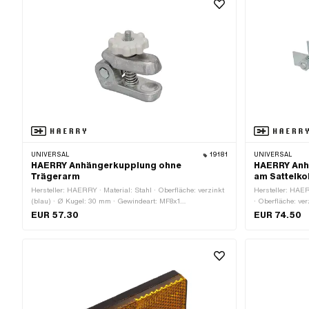
UNIVERSAL
19181
UNIVERSAL
HAERRY Anhängerkupplung ohne
HAERRY Anh
Trägerarm
am Sattelko
Hersteller: HAERRY · Material: Stahl · Oberfläche: verzinkt
Hersteller: HAER
(blau) · Ø Kugel: 30 mm · Gewindeart: MF8x1
· Oberfläche: ve
(Feingewinde)
Aufnahme: 43 mm
EUR 57.30
EUR 74.50