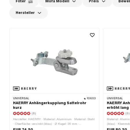
Filter
Mofa Modell
Preis
Bewe
Hersteller
UNIVERSAL
10603
UNIVERSAL
HAERRY Anhängerkupplung Sattelrohr
HAERRY Anh
kurz
erhöht lang
(6)
(6)
Hersteller: HAERRY · Material: Aluminium · Material: Stahl
Material: Alumini
· Oberfläche: verzinkt (blau) · Ø Kugel: 30 mm ·
(blau) · Klemmd
Klemmdurchmesser: 30 mm · Gesamtlänge: 160 mm ·
Hersteller: HAE
EUR 74.50
EUR 80.20