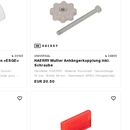
20165
UNIVERSAL
34855
en «ESGE»
HAERRY Mutter Anhängerkupplung inkl.
Schraube
l: Gummi ·
Hersteller: HAERRY · Material: Kunststoff · Gesamtlänge:
Farbe: grau ·
19 mm · Breite: 48 mm · Gewindeart: MF8x1 (Feingewinde)
 mm ·
EUR 20.50
estigungsart:
 Stk. · Abstand