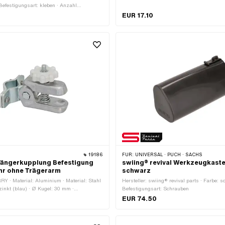
Befestigungsart: kleben · Anzahl
te: 1 Stk. · Prüfzeichen: E4
EUR 17.10
19186
FÜR:
UNIVERSAL · PUCH · SACHS
ängerkupplung Befestigung
swiing® revival Werkzeugkast
hr ohne Trägerarm
schwarz
RY · Material: Aluminium · Material: Stahl
Hersteller: swiing® revival parts · Farbe: 
rzinkt (blau) · Ø Kugel: 30 mm ·
Befestigungsart: Schrauben
3 mm · Gewindeart: MF8x1 (Feingewinde)
EUR 74.50