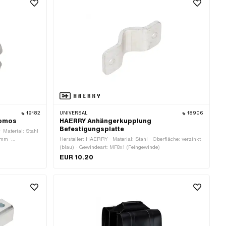
19182
UNIVERSAL
18906
Tomos
HAERRY Anhängerkupplung
Befestigungsplatte
 Material: Stahl
 mm ·
Hersteller: HAERRY · Material: Stahl · Oberfläche: verzinkt
(blau) · Gewindeart: MF8x1 (Feingewinde)
EUR 10.20