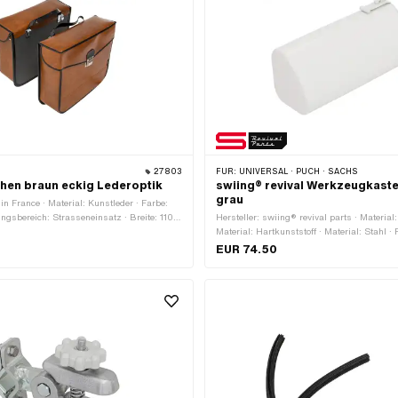
27803
FÜR:
UNIVERSAL · PUCH · SACHS
hen braun eckig Lederoptik
swiing® revival Werkzeugkast
grau
in France · Material: Kunstleder · Farbe:
gsbereich: Strasseneinsatz · Breite: 110
Hersteller: swiing® revival parts · Materia
ge: 320 mm · Höhe: 300 mm ·
Material: Hartkunststoff · Material: Stahl · 
: aufgehängt · Anzahl Befestigungspunkte:
Anwendungsbereich: Standard · Breite: 58
EUR 74.50
abstand: 170 mm · Hackenabstand: 190
Gesamtlänge: 142 mm · Höhe: 76 mm · Bef
Schrauben · Anzahl Befestigungspunkte: 2
zueinander: 28 mm