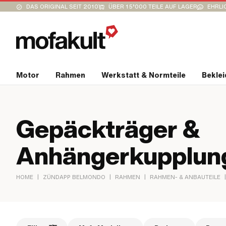
DAS ORIGINAL SEIT 2010
ÜBER 15’000 TEILE AUF LAGER
EHRLI
Motor
Rahmen
Werkstatt & Normteile
Bekle
Gepäckträger &
Anhängerkupplun
|
|
|
|
HOME
ZÜNDAPP BELMONDO
RAHMEN
RAHMEN- & ANBAUTEILE