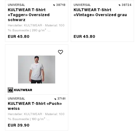
UNIVERSAL
38718
UNIVERSAL
38724
KULTWEAR T-Shirt
KULTWEAR T-Shirt
«Tagger» Oversized
«Vintage» Oversized grau
schwarz
Hersteller: KULTWEAR · Material: 100
% Baumwolle | 280 g/m² ·
Kragenform: Rundhals · Farbe:
EUR 45.80
EUR 45.80
schwarz · Farbe: weiss · Geschlecht:
Unisex · Grösse: L · Grösse: M ·
Grösse: S · Grösse: XL · Grösse: XS
UNIVERSAL
37141
KULTWEAR T-Shirt «Puch»
weiss
Hersteller: KULTWEAR · Material: 100
% Baumwolle | 180 g/m² ·
Kragenform: Rundhals · Passform:
EUR 39.90
Regular Fit · Farbe: schwarz · Farbe:
weiss · Geschlecht: Unisex · Grösse:
L · Grösse: M · Grösse: S · Grösse: XL