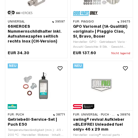
UNIVERSAL
39597
FÜR:
PIAGGIO
39675
66HEROES
GPO Variomat (1A-Qualität)
Nummernschildhalter inkl.
«original» | Piaggio Ciao,
Aufnahmezapfen seitlich
SI, Bravo, Boxer
rechts Inox (CH-Version)
Hersteller: GPO · Getriebeart: Vario ·
Anzahl Gewichte: 8 Stk. · Gewicht
Standardgewichte: 6 g · Gewicht
EUR 34.30
EUR 137.60
Nicht lagernd
Standardgewichte: 8 g · Ø Gewichte:
14 mm · Länge Gewichte: 14 mm · Ø
NEU
NEU
Variomatik aussen: 85 mm · Piaggio
OEM-Nr.: 114059 · Piaggio OEM-Nr.:
124709 · Piaggio OEM-Nr.: 152719 ·
Piaggio OEM-Nr.: 152729 · Piaggio
OEM-Nr.: 158883 · Piaggio OEM-Nr.:
158897
FÜR:
PUCH
38771
FÜR:
UNIVERSAL · PUCH · PIAGGIO
38976
Getriebeöl-Service-Set |
swiing® revival Aufkleber
Puch E50
«BLEIFREI Unleaded fuel
only» 46 x 29 mm
Temperaturbeständigkeit (min.): -45 -
200 °C · Hersteller: Motorex · Inhalt:
Hersteller: swiing® revival parts ·