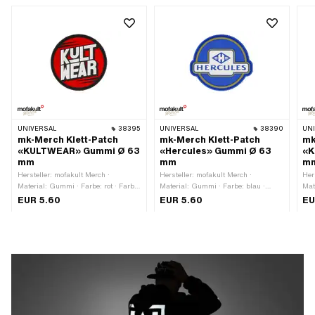
UNIVERSAL
38395
UNIVERSAL
38390
UN
mk-Merch Klett-Patch
mk-Merch Klett-Patch
mk
«KULTWEAR» Gummi Ø 63
«Hercules» Gummi Ø 63
«K
mm
mm
m
Hersteller: mofakult Merch ·
Hersteller: mofakult Merch ·
Her
Material: Gummi · Farbe: rot · Farbe:
Material: Gummi · Farbe: blau ·
Mat
schwarz · Farbe: weiss ·
Farbe: gold · Farbe: weiss ·
wei
EUR 5.60
EUR 5.60
EU
Durchmesser: 63 mm ·
Durchmesser: 63 mm ·
Bes
Beschaffenheit Rückseite: Klett ·
Beschaffenheit Rückseite: Klett ·
Umr
Umrandung: konturgeschnitten
Umrandung: konturgeschnitten