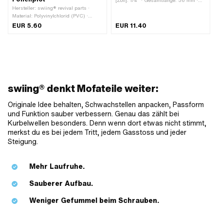
[Zoll]: 1/4" · Gesamtlänge: 56 mm ·
Hersteller: swiing® revival parts ·
Breite: 33.8 mm · Anwendungsbereich:
Material: Polyvinylchlorid (PVC) ·
Werkstattzubehör
Farbe: rot · Beschaffenheit Rückseite:
EUR 5.60
EUR 11.40
Klebstoff · Beständigkeit: UV-
beständig · Verwendungsort: Rahmen
(+ Tank) · Breite: 60 mm ·
Umrandung: konturgeschnitten · Höhe:
39 mm · Transferfolie: Ja
swiing® denkt Mofateile weiter:
Originale Idee behalten, Schwachstellen anpacken, Passform
und Funktion sauber verbessern. Genau das zählt bei
Kurbelwellen besonders. Denn wenn dort etwas nicht stimmt,
merkst du es bei jedem Tritt, jedem Gasstoss und jeder
Steigung.
Mehr Laufruhe.
Sauberer Aufbau.
Weniger Gefummel beim Schrauben.