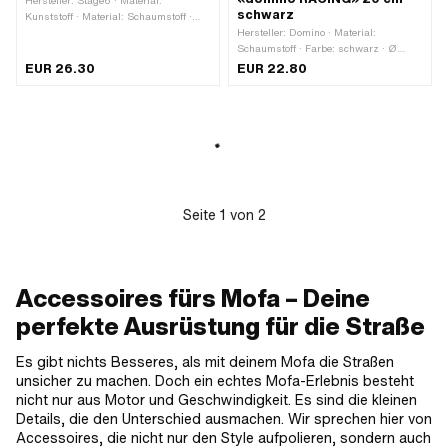
Hersteller: Stage6 · Material:
schwarz
Kunststoff · Material: Schaumstoff ·
Farbe: orange · Farbe: schwarz ·
Hersteller: Domino · Material:
Farbe: weiss · Ø aussen: 40 mm · Ø
Schaumstoff · Farbe: schwarz · Ø
innen: 16 - 18 mm · Gesamtlänge: 180
aussen: 53 mm · Ø innen: 12 mm ·
EUR 26.30
EUR 22.80
mm · Anzahl Bestandteile: 1 Stk.
Gesamtlänge: 200 mm
Seite
1
von
2
Accessoires fürs Mofa – Deine
perfekte Ausrüstung für die Straße
Es gibt nichts Besseres, als mit deinem Mofa die Straßen
unsicher zu machen. Doch ein echtes Mofa-Erlebnis besteht
nicht nur aus Motor und Geschwindigkeit. Es sind die kleinen
Details, die den Unterschied ausmachen. Wir sprechen hier von
Accessoires, die nicht nur den Style aufpolieren, sondern auch