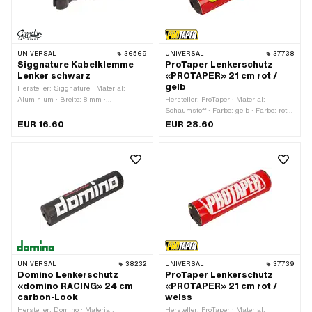
UNIVERSAL
36569
UNIVERSAL
37738
Siggnature Kabelklemme
ProTaper Lenkerschutz
Lenker schwarz
«PROTAPER» 21 cm rot /
gelb
Hersteller: Siggnature · Material:
Aluminium · Breite: 8 mm ·
Hersteller: ProTaper · Material:
Nenndurchmesser (Gewinde): 4 mm ·
Schaumstoff · Farbe: gelb · Farbe: rot ·
Ø innen: 5 - 7 mm · Oberfläche:
Farbe: weiss · Ø aussen: 53 mm · Ø
EUR 16.60
EUR 28.60
eloxiert · Ø Befestigungsloch: 21 - 23
innen: 12 mm · Gesamtlänge: 210 mm
mm · Gewindegrösse: M4
UNIVERSAL
38232
UNIVERSAL
37739
Domino Lenkerschutz
ProTaper Lenkerschutz
«domino RACING» 24 cm
«PROTAPER» 21 cm rot /
carbon-Look
weiss
Hersteller: Domino · Material:
Hersteller: ProTaper · Material: