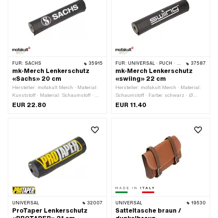
FÜR:
SACHS
35915
FÜR:
UNIVERSAL · PUCH · SACHS · PONY / CILO (BETA 521 & 512) · PIAGGIO · ZÜNDAPP BELMONDO · TOMOS · CILO · HERCULES · KREIDLER · ZÜNDAPP
37587
mk-Merch Lenkerschutz
mk-Merch Lenkerschutz
«Sachs» 20 cm
«swiing» 22 cm
Hersteller: mofakult Merch · Material:
Hersteller: mofakult Merch · Material:
Kunststoff · Material: Schaumstoff · Ø
Schaumstoff · Farbe: schwarz · Ø
innen: 13 mm · Farbe: schwarz · Farbe:
innen: 13 mm · Ø aussen: 40 mm ·
EUR 22.80
EUR 11.40
weiss · Ø aussen: 40 mm ·
Gesamtlänge: 220 mm
Gesamtlänge: 200 mm
UNIVERSAL
32007
UNIVERSAL
19530
ProTaper Lenkerschutz
Satteltasche braun /