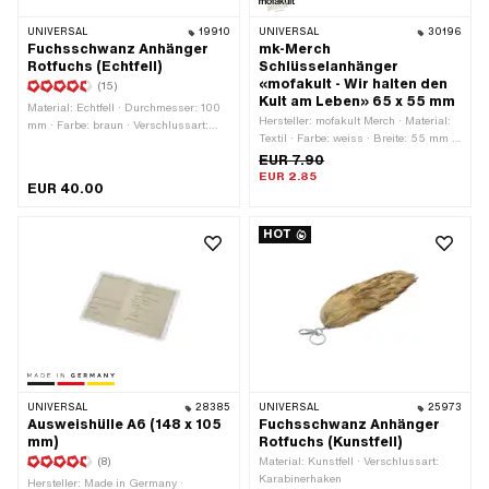
UNIVERSAL
19910
UNIVERSAL
30196
Fuchsschwanz Anhänger
mk-Merch
Rotfuchs (Echtfell)
Schlüsselanhänger
«mofakult - Wir halten den
(15)
Kult am Leben» 65 x 55 mm
Material: Echtfell · Durchmesser: 100
Hersteller: mofakult Merch · Material:
mm · Farbe: braun · Verschlussart:
Textil · Farbe: weiss · Breite: 55 mm ·
Karabinerhaken · Gesamtlänge: 400
Gesamtlänge: 65 mm · Verschlussart:
EUR 7.90
mm
Schlüsselring
EUR 2.85
EUR 40.00
HOT
UNIVERSAL
28385
UNIVERSAL
25973
Ausweishülle A6 (148 x 105
Fuchsschwanz Anhänger
mm)
Rotfuchs (Kunstfell)
(8)
Material: Kunstfell · Verschlussart:
Karabinerhaken
Hersteller: Made in Germany ·