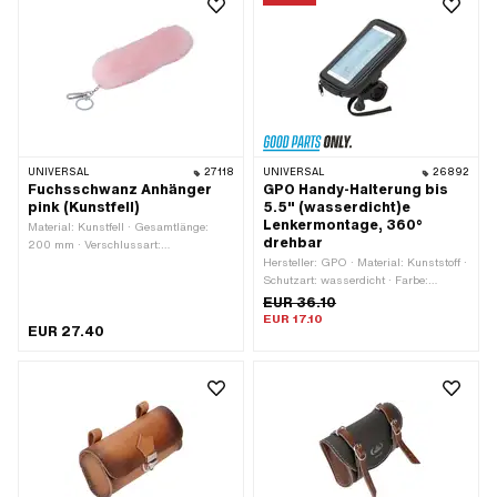
UNIVERSAL
27118
UNIVERSAL
26892
Fuchsschwanz Anhänger
GPO Handy-Halterung bis
pink (Kunstfell)
5.5" (wasserdicht)e
Lenkermontage, 360°
Material: Kunstfell · Gesamtlänge:
drehbar
200 mm · Verschlussart:
Karabinerhaken
Hersteller: GPO · Material: Kunststoff ·
Schutzart: wasserdicht · Farbe:
schwarz · Bildschirmdiagonale: 1 -
EUR 36.10
5.5 " · Breite: 100 mm · Höhe: 30 mm ·
EUR 17.10
EUR 27.40
Gesamtlänge: 170 mm · Breite
Lenkerklemme: 27 mm · Ø Lenker: 18 -
28 mm