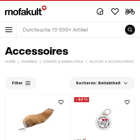
Accessoires
HOME
|
RAHMEN
|
LENKER & ANBAUTEILE
|
GLOCKE & ACCESSOIRES
|
Filter
Sortieren:
Beliebtheit
- 63 %