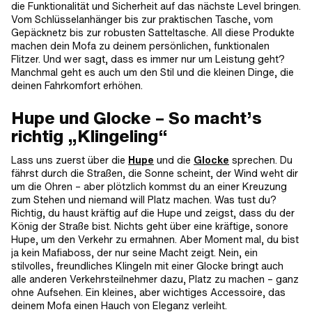
die Funktionalität und Sicherheit auf das nächste Level bringen.
Vom Schlüsselanhänger bis zur praktischen Tasche, vom
Gepäcknetz bis zur robusten Satteltasche. All diese Produkte
machen dein Mofa zu deinem persönlichen, funktionalen
Flitzer. Und wer sagt, dass es immer nur um Leistung geht?
Manchmal geht es auch um den Stil und die kleinen Dinge, die
deinen Fahrkomfort erhöhen.
Hupe und Glocke – So macht’s
richtig „Klingeling“
Lass uns zuerst über die
Hupe
und die
Glocke
sprechen. Du
fährst durch die Straßen, die Sonne scheint, der Wind weht dir
um die Ohren – aber plötzlich kommst du an einer Kreuzung
zum Stehen und niemand will Platz machen. Was tust du?
Richtig, du haust kräftig auf die Hupe und zeigst, dass du der
König der Straße bist. Nichts geht über eine kräftige, sonore
Hupe, um den Verkehr zu ermahnen. Aber Moment mal, du bist
ja kein Mafiaboss, der nur seine Macht zeigt. Nein, ein
stilvolles, freundliches Klingeln mit einer Glocke bringt auch
alle anderen Verkehrsteilnehmer dazu, Platz zu machen – ganz
ohne Aufsehen. Ein kleines, aber wichtiges Accessoire, das
deinem Mofa einen Hauch von Eleganz verleiht.