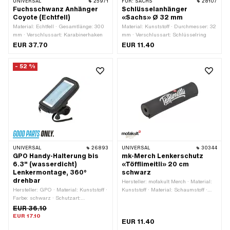
UNIVERSAL
25971
FÜR:
SACHS
28107
Fuchsschwanz Anhänger
Schlüsselanhänger
Coyote (Echtfell)
«Sachs» Ø 32 mm
Material: Echtfell · Gesamtlänge: 300
Material: Kunststoff · Durchmesser: 32
mm · Verschlussart: Karabinerhaken
mm · Verschlussart: Schlüsselring
EUR 37.70
EUR 11.40
- 52 %
UNIVERSAL
26893
UNIVERSAL
30344
GPO Handy-Halterung bis
mk-Merch Lenkerschutz
6.3" (wasserdicht)
«Töfflimeitli» 20 cm
Lenkermontage, 360°
schwarz
drehbar
Hersteller: mofakult Merch · Material:
Hersteller: GPO · Material: Kunststoff ·
Kunststoff · Material: Schaumstoff ·
Farbe: schwarz · Schutzart:
Farbe: rot · Farbe: schwarz-matt ·
wasserdicht · Bildschirmdiagonale: 1 -
Farbe: weiss · Ø aussen: 40 mm · Ø
EUR 36.10
6.3 " · Breite Lenkerklemme: 27 mm ·
innen: 13 mm · Gesamtlänge: 200 mm
EUR 17.10
EUR 11.40
Gesamtlänge: 180 mm · Ø Lenker: 18 -