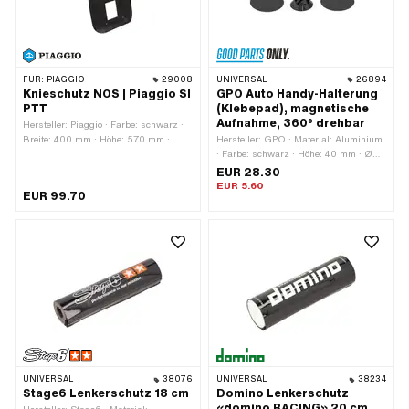
FÜR:
PIAGGIO
29008
UNIVERSAL
26894
Knieschutz NOS | Piaggio SI
GPO Auto Handy-Halterung
PTT
(Klebepad), magnetische
Aufnahme, 360° drehbar
Hersteller: Piaggio · Farbe: schwarz ·
Breite: 400 mm · Höhe: 570 mm ·
Hersteller: GPO · Material: Aluminium
Anzahl Befestigungspunkte: 6 Stk.
· Farbe: schwarz · Höhe: 40 mm · Ø
Magnet: 35 mm
EUR 28.30
EUR 5.60
EUR 99.70
UNIVERSAL
38076
UNIVERSAL
38234
Stage6 Lenkerschutz 18 cm
Domino Lenkerschutz
«domino RACING» 20 cm