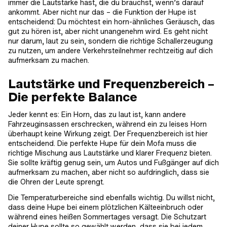
immer die Lautstärke hast, die du brauchst, wenn’s darauf
ankommt. Aber nicht nur das – die Funktion der Hupe ist
entscheidend: Du möchtest ein horn-ähnliches Geräusch, das
gut zu hören ist, aber nicht unangenehm wird. Es geht nicht
nur darum, laut zu sein, sondern die richtige Schallerzeugung
zu nutzen, um andere Verkehrsteilnehmer rechtzeitig auf dich
aufmerksam zu machen.
Lautstärke und Frequenzbereich –
Die perfekte Balance
Jeder kennt es: Ein Horn, das zu laut ist, kann andere
Fahrzeuginsassen erschrecken, während ein zu leises Horn
überhaupt keine Wirkung zeigt. Der Frequenzbereich ist hier
entscheidend. Die perfekte Hupe für dein Mofa muss die
richtige Mischung aus Lautstärke und klarer Frequenz bieten.
Sie sollte kräftig genug sein, um Autos und Fußgänger auf dich
aufmerksam zu machen, aber nicht so aufdringlich, dass sie
die Ohren der Leute sprengt.
Die Temperaturbereiche sind ebenfalls wichtig. Du willst nicht,
dass deine Hupe bei einem plötzlichen Kälteeinbruch oder
während eines heißen Sommertages versagt. Die Schutzart
deiner Hupe sollte so gewählt werden, dass sie bei jedem