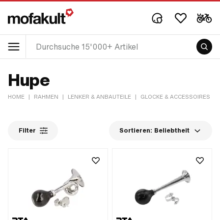
Hupe
HOME
|
RAHMEN
|
LENKER & ANBAUTEILE
|
GLOCKE & ACCESSOIRES
|
Filter
Sortieren:
Beliebtheit