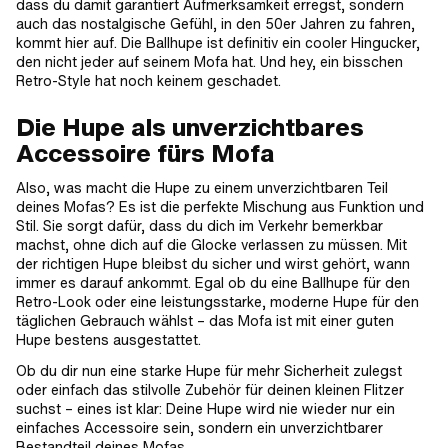
dass du damit garantiert Aufmerksamkeit erregst, sondern
auch das nostalgische Gefühl, in den 50er Jahren zu fahren,
kommt hier auf. Die Ballhupe ist definitiv ein cooler Hingucker,
den nicht jeder auf seinem Mofa hat. Und hey, ein bisschen
Retro-Style hat noch keinem geschadet.
Die Hupe als unverzichtbares
Accessoire fürs Mofa
Also, was macht die Hupe zu einem unverzichtbaren Teil
deines Mofas? Es ist die perfekte Mischung aus Funktion und
Stil. Sie sorgt dafür, dass du dich im Verkehr bemerkbar
machst, ohne dich auf die Glocke verlassen zu müssen. Mit
der richtigen Hupe bleibst du sicher und wirst gehört, wann
immer es darauf ankommt. Egal ob du eine Ballhupe für den
Retro-Look oder eine leistungsstarke, moderne Hupe für den
täglichen Gebrauch wählst – das Mofa ist mit einer guten
Hupe bestens ausgestattet.
Ob du dir nun eine starke Hupe für mehr Sicherheit zulegst
oder einfach das stilvolle Zubehör für deinen kleinen Flitzer
suchst – eines ist klar: Deine Hupe wird nie wieder nur ein
einfaches Accessoire sein, sondern ein unverzichtbarer
Bestandteil deines Mofas.