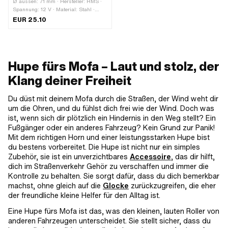
Ø aussen: 71 mm · Hersteller: RMS ·
Spannung: 12 V · Material: Stahl ·
Oberfläche: verzinkt (blau) · Stromart:
EUR 25.10
Gleichstrom (DC) · Gesamtlänge: 116
mm · Befestigungsart: Schrauben · Ø
Schraubenaufnahme: 4.05 mm ·
Anzahl Befestigungspunkte: 2 Stk. ·
Piaggio OEM-Nr.: CM071807 · Piaggio
Hupe fürs Mofa – Laut und stolz, der
OEM-Nr.: 58144R · Piaggio OEM-Nr.:
216903 · Piaggio OEM-Nr.: 216904 ·
Klang deiner Freiheit
Piaggio OEM-Nr.: 264094
Du düst mit deinem Mofa durch die Straßen, der Wind weht dir
um die Ohren, und du fühlst dich frei wie der Wind. Doch was
ist, wenn sich dir plötzlich ein Hindernis in den Weg stellt? Ein
Fußgänger oder ein anderes Fahrzeug? Kein Grund zur Panik!
Mit dem richtigen Horn und einer leistungsstarken Hupe bist
du bestens vorbereitet. Die Hupe ist nicht nur ein simples
Zubehör, sie ist ein unverzichtbares
Accessoire
, das dir hilft,
dich im Straßenverkehr Gehör zu verschaffen und immer die
Kontrolle zu behalten. Sie sorgt dafür, dass du dich bemerkbar
machst, ohne gleich auf die
Glocke
zurückzugreifen, die eher
der freundliche kleine Helfer für den Alltag ist.
Eine Hupe fürs Mofa ist das, was den kleinen, lauten Roller von
anderen Fahrzeugen unterscheidet. Sie stellt sicher, dass du