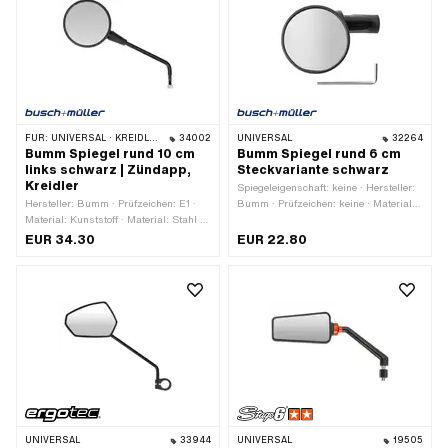
360 mm · Gewindeart: M8x1.25
(Standardgewinde) · Alternative Ausf.
der Piaggio OEM-Nr.: 199167 ·
Alternative Ausf. der Piaggio OEM-Nr.:
581387
FÜR:
UNIVERSAL · KREIDLER · ZÜNDAPP
34002
UNIVERSAL
32264
Bumm Spiegel rund 10 cm
Bumm Spiegel rund 6 cm
links schwarz | Zündapp,
Steckvariante schwarz
Kreidler
Spiegeleigenschaft: keine · Hersteller:
Hersteller: Bumm · Prüfzeichen: E1 ·
Bumm · Prüfzeichen: keine · Material:
Material: Kunststoff · Material: Stahl ·
Aluminiumguss · Material: Kunststoff ·
Oberfläche: lackiert · Farbe: schwarz ·
Oberfläche: lackiert · Farbe: schwarz ·
EUR 34.30
EUR 22.80
Ø Spiegelfläche: 105 mm ·
Ø Spiegelfläche: 54 mm ·
Gewindeart: M8x1.25
Klemmdurchmesser: 17.2 mm ·
(Standardgewinde) · Ø Spiegelstange:
Klemmdurchmesser: 22 mm ·
10 mm · Länge Spiegelstange: 220
Gesamtlänge: 90 mm
mm · Gesamtlänge: 320 mm
UNIVERSAL
33944
UNIVERSAL
19505