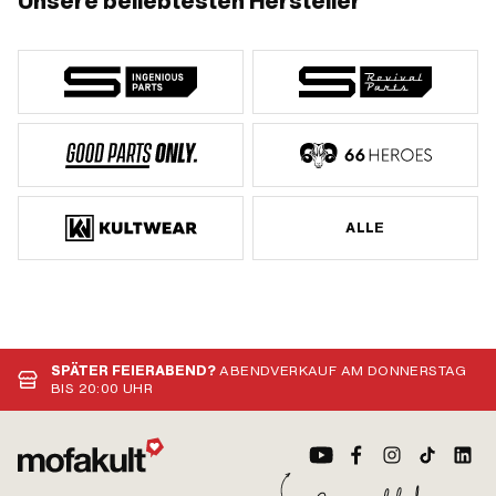
Unsere beliebtesten Hersteller
ALLE
SPÄTER FEIERABEND?
ABENDVERKAUF AM DONNERSTAG
BIS 20:00 UHR