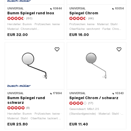
UNIVERSAL
10844
UNIVERSAL
10054
Bumm Spiegel rund Inox
Spiegel Chrom
(60)
(44)
Hersteller: Bumm · Prüfzeichen: keine ·
Prüfzeichen: keine · Material: Stahl ·
Material: Chromstahl
Oberfläche: verchromt · Farbe: Chrom ·
(umgangssprachlich bekannt als
Ø Spiegelfläche: 96 mm · Ø
EUR 32.00
EUR 16.00
Nirosta) · Material: Stahl · Oberfläche:
Spiegelstange: 7 mm ·
verchromt · Farbe: Chrom · Ø
Klemmdurchmesser: 22 mm · Länge
Spiegelfläche: 107 mm · Ø
Spiegelstange: 230 mm ·
Spiegelstange: 8 mm ·
Gewindegrösse: M8 · Gesamtlänge:
Klemmdurchmesser: 22 mm · Länge
285 mm · Gewindeart: M8x1.25
Spiegelstange: 300 mm ·
(Standardgewinde)
Gewindegrösse: M8 · Gesamtlänge:
360 mm · Gewindeart: M8x1.25
(Standardgewinde)
UNIVERSAL
17894
UNIVERSAL
10343
Bumm Spiegel rund
Spiegel Chrom / schwarz
schwarz
(17)
(8)
Gewindeart: M8x1.25
Hersteller: Bumm · Prüfzeichen: keine ·
(Standardgewinde) · Material: Stahl ·
Material: Stahl · Oberfläche: lackiert ·
Prüfzeichen: keine · Oberfläche:
Farbe: schwarz · Ø Spiegelfläche: 102
verchromt · Farbe: Chrom · Farbe:
EUR 25.80
EUR 11.40
mm · Ø Spiegelstange: 8 mm ·
schwarz · Ø Spiegelfläche: 102 mm ·