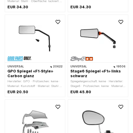
Material: Stahl · Oberfläche: lackiert ·
Chromstahl (umgangssprachlich
Farbe: schwarz · Ø Spiegelfläche: 100
bekannt als Nirosta) · Oberfläche:
EUR 34.30
EUR 34.30
mm · Ø Spiegelstange: 10 mm · Länge
verchromt · Farbe: Chrom · Ø
Spiegelstange: 230 mm ·
Spiegelfläche: 100 mm · Gewindeart:
Gewindegrösse: M8
M8x1.25 (Standardgewinde) · Ø
Spiegelstange: 10 mm · Länge
Spiegelstange: 230 mm ·
Gewindegrösse: M8 · Gesamtlänge:
300 mm
UNIVERSAL
20622
UNIVERSAL
19506
GPO Spiegel «F1-Style»
Stage6 Spiegel «F1» links
Carbon glanz
schwarz
Hersteller: GPO · Prüfzeichen: keine ·
Spiegeleigenschaft: keine · Hersteller:
Material: Kunststoff · Material: Stahl ·
Stage6 · Prüfzeichen: keine · Material:
Farbe: Carbon · Farbe: schwarz ·
Aluminium · Oberfläche: beschichtet ·
EUR 20.50
EUR 45.80
Länge Spiegelfläche: 105 mm · Breite
Oberfläche: eloxiert · Oberfläche:
Spiegelfläche: 55 mm · Länge
pulverbeschichtet · Farbe: schwarz ·
Spiegelstange: 220 mm ·
Länge Spiegelfläche: 100 mm · Breite
Gewindegrösse: M8
Spiegelfläche: 40 mm · Breite
Spiegelfläche: 50 mm · Gewindeart:
M8x1.25 (Standardgewinde) · Ø
Spiegelstange: 12 mm · Ø
Spiegelstange: 14 mm · Länge