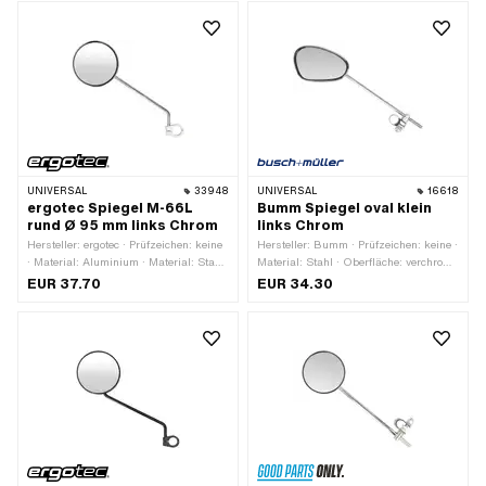
Spiegelstange: 10 mm ·
Spiegelstange: 140 mm ·
Klemmdurchmesser: 20 mm ·
Gesamtlänge: 180 mm
Klemmdurchmesser: 21 mm ·
Klemmdurchmesser: 22 mm ·
Klemmdurchmesser: 23 mm ·
Klemmdurchmesser: 24 mm · Länge
Spiegelstange: 300 mm ·
Gewindegrösse: M10 · Gesamtlänge:
360 mm · Gewindeart: M10x1.5
(Standardgewinde)
UNIVERSAL
33948
UNIVERSAL
16618
ergotec Spiegel M-66L
Bumm Spiegel oval klein
rund Ø 95 mm links Chrom
links Chrom
Hersteller: ergotec · Prüfzeichen: keine
Hersteller: Bumm · Prüfzeichen: keine ·
· Material: Aluminium · Material: Stahl
Material: Stahl · Oberfläche: verchromt
· Oberfläche: lackiert · Oberfläche:
· Farbe: Chrom · Länge Spiegelfläche:
EUR 37.70
EUR 34.30
verchromt · Farbe: Chrom · Farbe:
110 mm · Breite Spiegelfläche: 70 mm ·
silber · Ø Spiegelfläche: 95 mm ·
Ø Spiegelstange: 10 mm ·
Gewindeart: M5x0.8
Klemmdurchmesser: 22 mm · Länge
(Standardgewinde) · Ø Spiegelstange:
Spiegelstange: 230 mm ·
7.8 mm · Klemmdurchmesser: 22 mm ·
Gewindegrösse: M8
Länge Spiegelstange: 190 mm ·
Gewindegrösse: M5 · Gesamtlänge:
300 mm