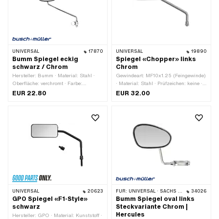
UNIVERSAL
17870
UNIVERSAL
19890
Bumm Spiegel eckig
Spiegel «Chopper» links
schwarz / Chrom
Chrom
Hersteller: Bumm · Material: Stahl ·
Gewindeart: MF10x1.25 (Feingewinde)
Oberfläche: verchromt · Farbe:
· Material: Stahl · Prüfzeichen: keine ·
schwarz · Länge Spiegelfläche: 100
Oberfläche: verchromt · Länge
EUR 22.80
EUR 32.00
mm · Breite Spiegelfläche: 95 mm · Ø
Spiegelfläche: 110 mm · Breite
Spiegelstange: 8 mm ·
Spiegelfläche: 55 mm · Farbe: Chrom ·
Klemmdurchmesser: 22 mm · Länge
Länge Spiegelstange: 160 mm ·
Spiegelstange: 190 mm ·
Gewindegrösse: M10
Gewindegrösse: M8
UNIVERSAL
20623
FÜR:
UNIVERSAL · SACHS · HERCULES
34026
GPO Spiegel «F1-Style»
Bumm Spiegel oval links
schwarz
Steckvariante Chrom |
Hercules
Hersteller: GPO · Material: Kunststoff ·