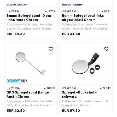
UNIVERSAL
19752
UNIVERSAL
11591
Bumm Spiegel rund 10 cm
Bumm Spiegel oval links
links Inox / Chrom
abgewinkelt Chrom
Spiegeleigenschaft: keine · Hersteller:
Spiegeleigenschaft: keine · Hersteller:
Bumm · Prüfzeichen: keine · Material:
Bumm · Material: Stahl · Prüfzeichen:
Stahl · Oberfläche: verchromt · Farbe:
keine · Oberfläche: verchromt · Farbe:
EUR 34.30
EUR 34.30
Chrom · Ø Spiegelfläche: 100 mm ·
Chrom · Länge Spiegelfläche: 115 mm ·
Gewindeart: M8x1.25
Breite Spiegelfläche: 70 mm ·
(Standardgewinde) · Ø Spiegelstange:
Gesamtlänge: 300 mm · Ø
10 mm · Länge Spiegelstange: 230
Spiegelstange: 10 mm · Länge
mm · Gewindegrösse: M8 ·
Spiegelstange: 230 mm ·
Gesamtlänge: 300 mm
Gewindegrösse: M8 · Gewindeart:
M8x1.25 (Standardgewinde)
UNIVERSAL
38058
UNIVERSAL
27645
GPO Spiegel rund (lange
Spiegel «Buckshot»
Ausf.) Chrom
schwarz
Spiegeleigenschaft: keine · Hersteller:
Prüfzeichen: E9 · Farbe: schwarz · Ø
GPO · Prüfzeichen: keine · Material:
Spiegelfläche: 100 mm ·
Stahl · Oberfläche: verchromt · Farbe:
Klemmdurchmesser: 22 mm ·
EUR 22.80
EUR 57.30
Chrom · Ø Spiegelfläche: 95 mm · Ø
Klemmdurchmesser: 24 mm · Länge