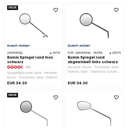
Klemmdurchmesser: 22 mm · Länge
Ø Spiegelstange: 8 mm ·
Spiegelstange: 190 mm ·
Klemmdurchmesser: 22 mm · Länge
INOX
Gewindegrösse: M8 · Gesamtlänge:
Spiegelstange: 180 mm ·
305 mm · Gewindeart: M8x1.25
Gewindegrösse: M8 · Gesamtlänge:
(Standardgewinde)
315 mm
UNIVERSAL
19751
FÜR:
UNIVERSAL · VESPA
22575
Bumm Spiegel rund Inox
Bumm Spiegel rund
schwarz
abgewinkelt links schwarz
(19)
Hersteller: Bumm · Prüfzeichen: keine ·
Material: Stahl · Oberfläche: lackiert ·
Spiegeleigenschaft: keine · Hersteller:
Farbe: schwarz · Ø Spiegelfläche: 100
Bumm · Prüfzeichen: keine · Material:
mm · Gewindeart: M8x1.25
Stahl · Oberfläche: lackiert · Farbe:
EUR 34.30
EUR 34.30
(Standardgewinde) · Ø Spiegelstange:
schwarz-matt · Ø Spiegelfläche: 98
10 mm · Länge Spiegelstange: 230
mm · Ø Spiegelstange: 8 mm ·
mm · Gewindegrösse: M8 ·
INOX
Klemmdurchmesser: 22 mm · Länge
Gesamtlänge: 305 mm
Spiegelstange: 300 mm ·
Gewindegrösse: M8 · Gesamtlänge:
350 mm · Gewindeart: M8x1.25
(Standardgewinde)