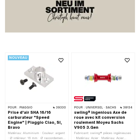
NOUVEAU
POUR :
PIAGGIO
39330
POUR :
UNIVERSEL · SACHS
38134
Prise d'air SHA 16/16
swiing® ingenious Axe de
carburateur "Speed
roue avec kit conversion
Engine" | Piaggio Ciao, SI,
roulement Moyeu Sachs
Bravo
V905 3.Gen
Matériau: Aluminium · Couleur: argent
Fabricant: swiing® pièces ingénieuses
· Ø intérieur: 16 mm · Ø raccordement
· Matériau: Acier · Matériau: Acier