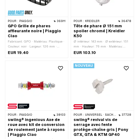
POUR :
PIAGGIO
36911
POUR :
KREIDLER
36478
GPO Grille de phares
Tête de phare Ø 151 mm
affleurante noire | Piaggio
spoiler chromé | Kreidler
Ciao
K50
Fabricant: GPO · Matériau: Plastique ·
Ø intérieur: 143 mm · Ø extérieur: 151
Couleur: noir · Largeur: 126 mm ·
mm · Hauteur: 76 mm · Matériau:
Hauteur: 90 mm · Ø du logement: 4.1
Acier · Marque de certification: E4 ·
EUR 19.40
EUR 103.10
mm · Profondeur: 15 mm · Profondeur:
Matériau: Verre · Couleur: Chrome · Ø
20 mm · Distance entre les trous: 105
de la douille: 20 mm · Douille
NOUVEAU
mm
d'ampoule: BA20d · Type de fixation:
Vis · Nombre de points de fixation: 1
pcs · Puch numéro Kreidler: 08.10.11
POUR :
PIAGGIO
38133
POUR :
UNIVERSEL · SACHS · PONY / CILO (BÊTA 521 & 512)
37728
swiing® ingenious Axe de
swiing® revival vis de
roue avec kit de conversion
serrage avec fente
de roulement jante à rayons
protège-chaîne gris | Pony
| Piaggio Ciao
GTX, GTA & KTM GP40