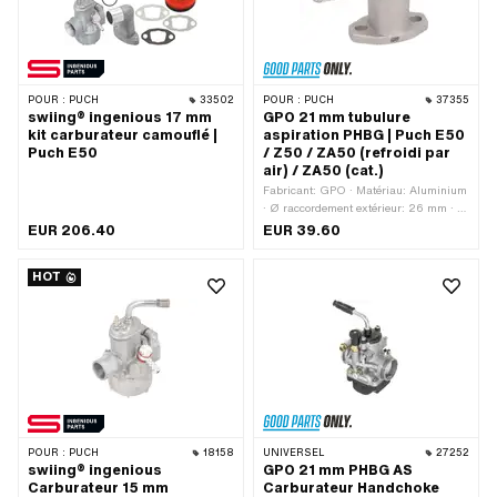
POUR :
PUCH
33502
POUR :
PUCH
37355
swiing® ingenious 17 mm
GPO 21 mm tubulure
kit carburateur camouflé |
aspiration PHBG | Puch E50
Puch E50
/ Z50 / ZA50 (refroidi par
air) / ZA50 (cat.)
Fabricant: GPO · Matériau: Aluminium
· Ø raccordement extérieur: 26 mm · Ø
intérieur: 21 mm · Distance entre les
EUR 206.40
EUR 39.60
trous de l'entrée: 38 mm · Champ
d'application: Racing · Champ
HOT
d'application: Tuning · Nombre de
points de fixation: 2 pcs · Hauteur
totale: 68.6 mm · Longueur totale: 85.5
mm · Type de fixation: boulons filetés
et écrous
POUR :
PUCH
18158
UNIVERSEL
27252
swiing® ingenious
GPO 21 mm PHBG AS
Carburateur 15 mm
Carburateur Handchoke