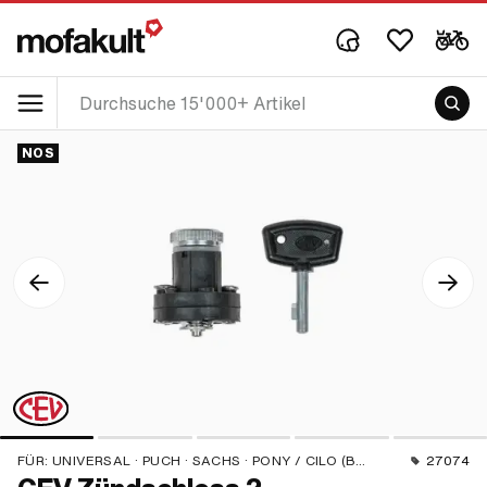
NOS
FÜR:
UNIVERSAL · PUCH · SACHS · PONY / CILO (BETA 521 & 512)
27074