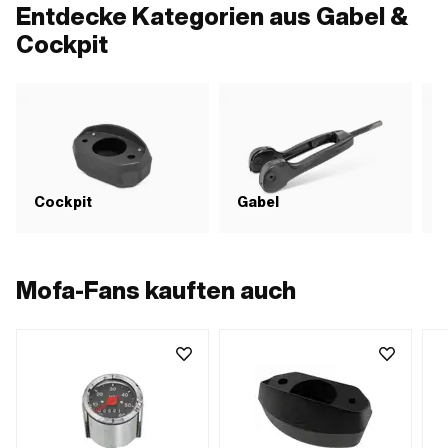
Sch
Entdecke Kategorien aus Gabel &
Rüc
Anw
Cockpit
Cockpit
Gabel
Mofa-Fans kauften auch