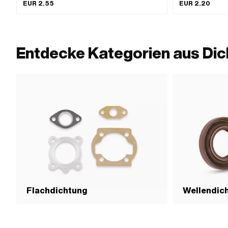
EUR 2.55
EUR 2.20
Anwendungsbereich: Standard · Puch OEM-Nr.:
0962 098 000
349.3.10.013.1
Entdecke Kategorien aus Dic
Flachdichtung
Wellendich