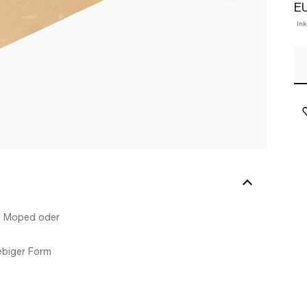
EU
In
a, Moped oder
iebiger Form