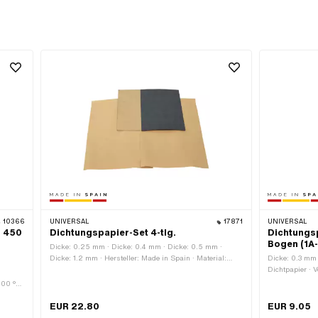
10366
UNIVERSAL
17871
UNIVERSAL
) 450
Dichtungspapier-Set 4-tlg.
Dichtungs
Bogen (1A-
Dicke: 0.25 mm · Dicke: 0.4 mm · Dicke: 0.5 mm ·
Dicke: 1.2 mm · Hersteller: Made in Spain · Material:
Dicke: 0.3 mm 
Dichtkarton · Material: Dichtpapier · Verwendungsort:
Dichtpapier · 
Universal
 200 °C
upplung
EUR 22.80
EUR 9.05
014