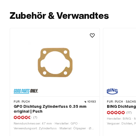
Zubehör & Verwandtes
FÜR:
PUCH
10193
FÜR:
PUCH · SACHS ·
GPO Dichtung Zylinderfuss 0.35 mm
BING Dichtung
original | Puch
(17)
(7)
Hersteller: BING · M
Nenndurchmesser: 47 mm · Hersteller: GPO ·
Vergaser: Dichten, 
Verwendungsort: Zylinderfuss · Material: Ölpapier · Ø
innen: 17.7 mm · D
innen: 47 mm · Dicke: 0.3 mm · Lochbild [mm]: 44 x 44 ·
Breite: 20 mm · Po