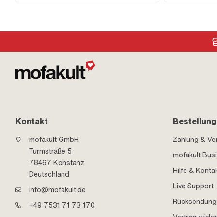
75 mm · Schlüsselweite Schraube: 19 mm ·
unten · Reserverohr
Festigkeitsklasse: 8.8 · Anwendungsbereich: (De-)
Benzinschlauchansc
Montagewerkzeug
70 mm
Kontakt
Bestellung
mofakult GmbH
Zahlung & Ve
Turmstraße 5
mofakult Bus
78467 Konstanz
Hilfe & Konta
Deutschland
Live Support
info@mofakult.de
Rücksendung
+49 7531 71 73 170