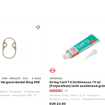
 DKW · KREIDLER · ZÜNDAPP
10262
UNIVERSAL
 Vergaserdeckel Bing SRE
Elring Curil T2 Dichtmasse 70 ml
(Polyurethan) nicht aushärtend grü
(9)
aterial: Dichtpapier · Bauteilgruppe
Revidieren · Vergasertyp: SRE · Ø
Hersteller: Elring · Inhalt: 70 ml · Farbe: grün ·
icke: 0.4 mm · Gesamtlänge: 32 mm ·
Spaltmass (max.): 0.2 mm · Temperaturbeständi
ny OEM-Nr.: A4601 · Sachs OEM-Nr.:
(min.): -55 - 250 °C · Anwendungsbereich: Chem
EUR 23.80