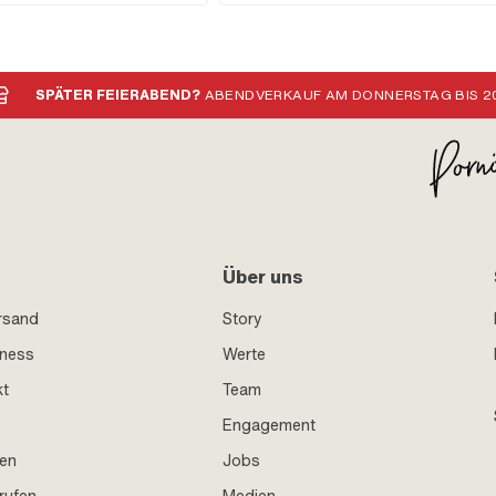
form: gebogen · Ø
hluss: 6 mm · Höhe Reservestand:
SPÄTER FEIERABEND?
ABENDVERKAUF AM DONNERSTAG BIS 20
Über uns
rsand
Story
iness
Werte
kt
Team
Engagement
en
Jobs