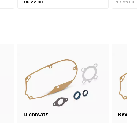
EUR 22.80
(max.): 2 mm ·
EUR 325.71/l
315 °C · Anwe
Dichtsatz
Revisi