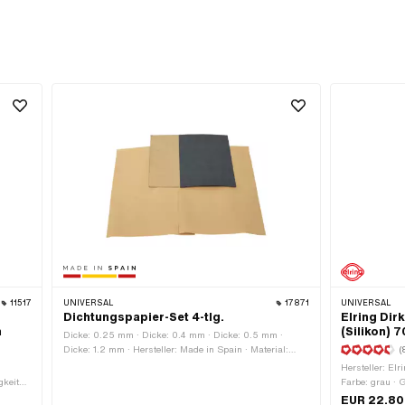
11517
UNIVERSAL
17871
UNIVERSAL
Dichtungspapier-Set 4-tlg.
Elring Dir
n
(Silikon) 
Dicke: 0.25 mm · Dicke: 0.4 mm · Dicke: 0.5 mm ·
Dicke: 1.2 mm · Hersteller: Made in Spain · Material:
(
Dichtkarton · Material: Dichtpapier · Verwendungsort:
Hersteller: Elri
Universal
gkeit
Farbe: grau · 
ie
längerer oder 
EUR 22.80