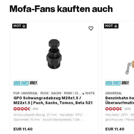
Mofa-Fans kauften auch
HOT
HOT
FÜR:
UNIVERSAL · PUCH · SACHS · PONY / CILO (BETA 521 & 512) · ZÜNDAPP BELMONDO · TOMOS · DKW · HERCULES · KREIDLER · ZÜNDAPP · KTM · RIXE
10079
UNIVERSAL
GPO Schwungradabzug M26x1.5 /
Benzinhahn ho
M22x1.5 | Puch, Sachs, Tomos, Beta 521
Überwurfmutte
(91)
(25)
Schlüsselweite Abzug: 27 mm · Hersteller: GPO ·
Hersteller: GPO · Mö
Spanntiefe: 10 mm · Anzahl Bestandteile: 1 Stk. ·
geschlossen / Reserv
Material: Stahl · Oberfläche: geschwärzt · Gewindeart:
Kunststoffnetz · Ge
EUR 11.40
EUR 11.40
MF22x1.5 (Feingewinde) · Gewindeart: MF26x1.5
Einbaurichtung: waag
(Feingewinde) · Gesamtlänge: 55 mm · Gesamtlänge:
Befestigungsart: Üb