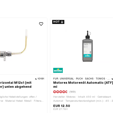
HOT
10181
FÜR:
UNIVERSAL · PUCH · SACHS · TOMOS · BYE BIKE
rizontal M12x1 (mit
Motorex Motorenöl Automatic (ATF
r) unten abgehend
ml
(149)
gliche Hebelstellungen: offen /
Hersteller: Motorex · Inhalt: 450 ml · Getriebeart:
e · Material Hebel: Metall · Filterart:
Automat · Temperaturbeständigkeit (min.): -45 -
windeart: MF12x1 (Feingewinde) ·
· Anwendungsbereich: Getriebeschmierung mit K
EUR 12.50
recht / horizontal ·
· Pony OEM-Nr.: A2080 · Sachs OEM-Nr.: 0263 
EUR 27.78/l
erwurfmutter · Auslassrichtung:
002