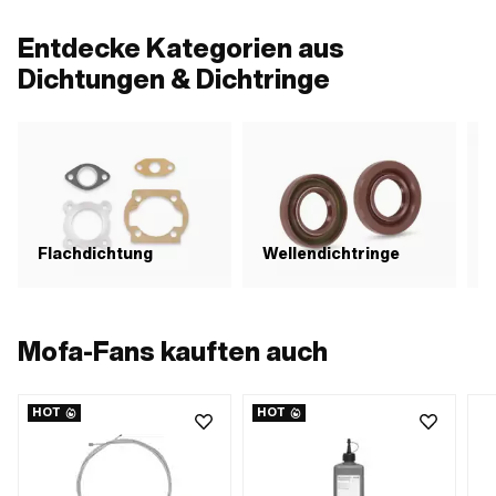
Auslass: 42 mm · Lochbild [mm]: 44
Anw
x 44 · Anwendungsbereich:
Puc
Entdecke Kategorien aus
Standard
Dichtungen & Dichtringe
Flachdichtung
Wellendichtringe
D
Mofa-Fans kauften auch
HOT
HOT