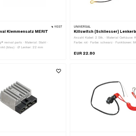
11337
UNIVERSAL
ival Klemmensatz MERIT
Killswitch (Schliesser) Lenker
Anzahl Kabel: 2 Stk. · Material Gehäuse: K
g® revival parts · Material: Stahl ·
Farbe: rot · Farbe: schwarz · Funktionen: M
inkt (blau) · Ø Lenker: 22 mm
Kabellänge: 700 mm · Ø Lenker: 22 mm
EUR 22.80