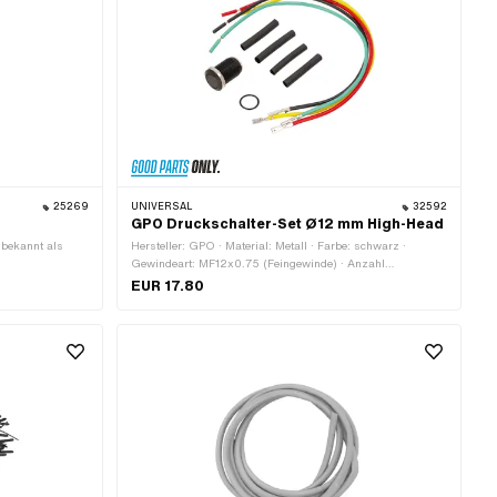
25269
UNIVERSAL
32592
GPO Druckschalter-Set Ø12 mm High-Head
 bekannt als
Hersteller: GPO · Material: Metall · Farbe: schwarz ·
Gewindeart: MF12x0.75 (Feingewinde) · Anzahl
Stellungen: 2 Stk. · Anzahl Kabel: 4 Stk. · Gesamtlänge: 27
EUR 17.80
mm · Ø Befestigungsloch: 12 mm