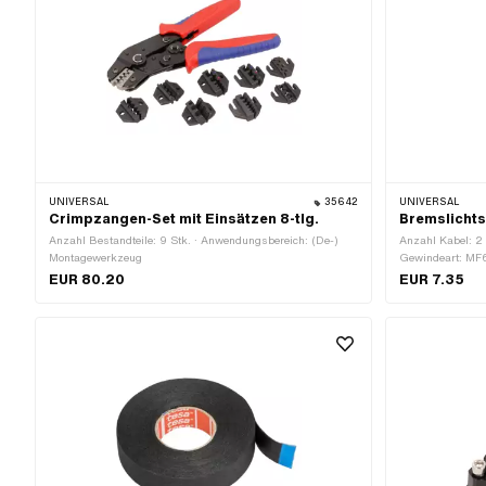
UNIVERSAL
35642
UNIVERSAL
Crimpzangen-Set mit Einsätzen 8-tlg.
Bremslichts
Anzahl Bestandteile: 9 Stk. · Anwendungsbereich: (De-)
Anzahl Kabel: 2 
Montagewerkzeug
Gewindeart: MF6
2 Stk. · Gesamt
EUR 80.20
EUR 7.35