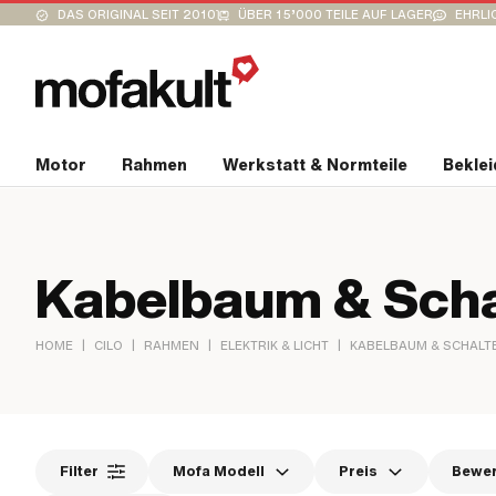
DAS ORIGINAL SEIT 2010
ÜBER 15’000 TEILE AUF LAGER
EHRLI
Motor
Rahmen
Werkstatt & Normteile
Bekle
Kabelbaum & Scha
|
|
|
|
HOME
CILO
RAHMEN
ELEKTRIK & LICHT
KABELBAUM & SCHALT
Filter
Mofa Modell
Preis
Bewe