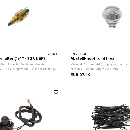
23240
UNIVERSAL
chalter (1/4" - 32 UNEF)
Abstellknopf rund Inox
Stk. · Material Gehäuse: Messing ·
Material: Chromstahl (umgangssprachlich
x0.75 (Feingewinde) · Anzahl Stellungen:
Nirosta) · Gesamtlänge: 22.2 mm
länge: 36 mm
EUR 27.40