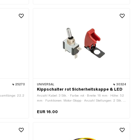
eile: 1 Stk. ·
25270
UNIVERSAL
30324
Kippschalter rot Sicherheitskappe & LED
esamtlänge: 22.2
Anzahl Kabel: 3 Stk. · Farbe: rot · Breite: 16 mm · Höhe: 52
mm · Funktionen: Motor-Stopp · Anzahl Stellungen: 2 Stk. ·
Gesamtlänge: 28 mm · Ø Befestigungsloch: 12 mm
EUR 16.00