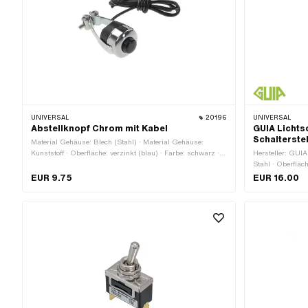
UNIVERSAL
20196
UNIVERSAL
Abstellknopf Chrom mit Kabel
GUIA Lichts
Schalterste
Material Gehäuse: Blech (Stahl) · Material Gehäuse:
Kunststoff · Oberfläche: verzinkt (blau) · Farbe: schwarz ·
Hersteller: GUIA
Farbe: silber · Kabellänge: 700 mm · Gewindeart: M4x0.7
Stahl · Oberfläc
(Standardgewinde) · Funktionen: Motor-Stopp · Anzahl
Unterbau: Stahl 
EUR 9.75
EUR 16.00
Stellungen: 2 Stk. · Anzahl Kabel: 1 Stk. · Gesamtlänge: 56
Fernlicht (Schei
mm · Ø Lenker: 22 mm · Breite: 24.9 mm
Licht aus · Funk
Stk. · Gesamtlä
mm · Höhe: 30 