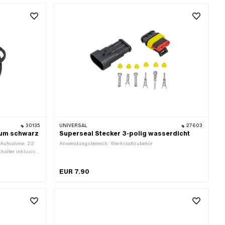
l Stellungen: 3
 mm · Breite: 27
30135
UNIVERSAL
27603
aum schwarz
Superseal Stecker 3-polig wasserdicht
Ø Aufnahme: 22
Anwendungsbereich: Werkstattzubehör
alter inklusive:
bis Lampe: 180
m
EUR 7.90