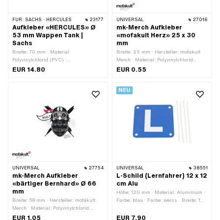
FÜR:
SACHS · HERCULES
23177
UNIVERSAL
27016
Aufkleber «HERCULES» Ø
mk-Merch Aufkleber
53 mm Wappen Tank |
«mofakult Herz» 25 x 30
Sachs
mm
Breite: 70 mm · Material:
Breite: 25 mm · Hersteller: mofakult
Polyvinylchlorid (PVC) ·
Merch · Material: Polyvinylchlorid
Verwendungsort: Tank (+ Rahmen) ·
(PVC) · Verwendungsort: Universal ·
EUR 14.80
EUR 0.55
Beschaffenheit Rückseite: Klebstoff ·
Beschaffenheit Rückseite: Klebstoff ·
Höhe: 53 mm · Beständigkeit: UV-
Höhe: 30 mm · Transferfolie: Nein
NEU
beständig · Beständigkeit:
benzinbeständig · Transferfolie: Nein
UNIVERSAL
27754
UNIVERSAL
38551
mk-Merch Aufkleber
L-Schild (Lernfahrer) 12 x 12
«bärtiger Bernhard» Ø 66
cm Alu
mm
Höhe: 120 mm · Material: Aluminium ·
Breite: 58 mm · Hersteller: mofakult
Farbe: blau · Farbe: weiss · Breite: 120
Merch · Material: Polyvinylchlorid
mm
(PVC) · Durchmesser: 66 mm ·
EUR 1.05
EUR 7.90