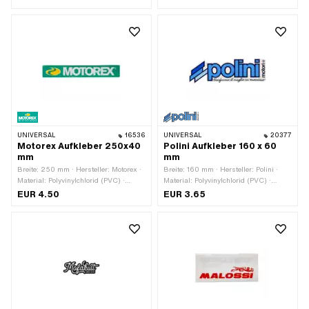
Verwendungsort: Universal ·
Beschaffenheit Rückseite: Klebstoff ·
Höhe: 48 mm · Transferfolie: Nein
UNIVERSAL
16536
UNIVERSAL
20377
Motorex Aufkleber 250x40
Polini Aufkleber 160 x 60
mm
mm
Breite: 250 mm · Hersteller: Motorex ·
Breite: 160 mm · Hersteller: Polini ·
Material: Polyvinylchlorid (PVC) ·
Material: Polyvinylchlorid (PVC) ·
Verwendungsort: Universal ·
Verwendungsort: Universal ·
EUR 4.50
EUR 3.65
Beschaffenheit Rückseite: Klebstoff ·
Beschaffenheit Rückseite: Klebstoff ·
Höhe: 40 mm · Transferfolie: Nein
Höhe: 60 mm · Transferfolie: Nein