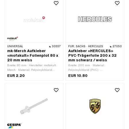
Beständigkeit: UV-beständig ·
Beständigkeit: benzinbeständig ·
Transferfolie: Ja
UNIVERSAL
30557
FÜR:
SACHS · HERCULES
27050
mk-Merch Aufkleber
Aufkleber «HERCULES»
«mofakult» Folienplot 80 x
PVC-Trägerfolie 200 x 32
20 mm weiss
mm schwarz / weiss
Breite: 80 mm · Hersteller: mofakult
Breite: 200 mm · Material:
Merch · Material: Polyvinylchlorid
Polyvinylchlorid (PVC) ·
(PVC) · Verwendungsort: Universal ·
Verwendungsort: Rahmen (+ Tank) ·
EUR 2.20
EUR 10.80
Farbe: weiss · Beschaffenheit
Farbe: schwarz · Farbe: weiss ·
Rückseite: Klebstoff · Höhe: 21 mm ·
Beschaffenheit Rückseite: Klebstoff ·
Umrandung: konturgeschnitten ·
Höhe: 32 mm · Beständigkeit: UV-
Transferfolie: Ja
beständig · Beständigkeit:
benzinbeständig · Transferfolie: Nein