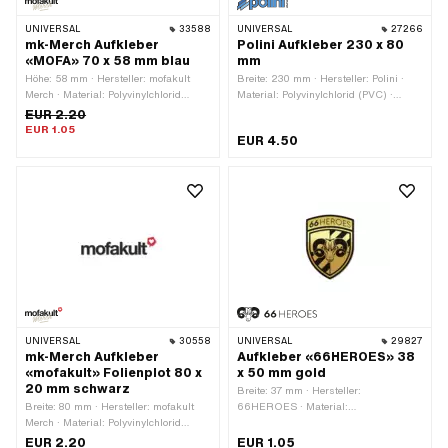
UNIVERSAL
33588
UNIVERSAL
27266
mk-Merch Aufkleber
Polini Aufkleber 230 x 80
«MOFA» 70 x 58 mm blau
mm
Höhe: 58 mm · Hersteller: mofakult
Breite: 230 mm · Hersteller: Polini ·
Merch · Material: Polyvinylchlorid
Material: Polyvinylchlorid (PVC) ·
(PVC) · Oberfläche: matt · Farbe: blau
Verwendungsort: Universal ·
EUR 2.20
· Farbe: rot · Farbe: weiss · Breite: 70
Beschaffenheit Rückseite: Klebstoff ·
EUR 1.05
EUR 4.50
mm · Beschaffenheit Rückseite:
Höhe: 80 mm · Transferfolie: Nein
Klebstoff · Beständigkeit: UV-
beständig · Transferfolie: Nein
UNIVERSAL
30558
UNIVERSAL
29827
mk-Merch Aufkleber
Aufkleber «66HEROES» 38
«mofakult» Folienplot 80 x
x 50 mm gold
20 mm schwarz
Breite: 37 mm · Hersteller:
Breite: 80 mm · Hersteller: mofakult
66HEROES · Material:
Merch · Material: Polyvinylchlorid
Polyvinylchlorid (PVC) ·
(PVC) · Verwendungsort: Universal ·
Verwendungsort: Universal · Farbe:
EUR 2.20
EUR 1.05