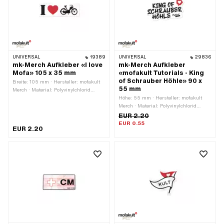
UNIVERSAL
19389
UNIVERSAL
29836
mk-Merch Aufkleber «I love
mk-Merch Aufkleber
Mofa» 105 x 35 mm
«mofakult Tutorials - King
of Schrauber Höhle» 90 x
Breite: 105 mm · Hersteller: mofakult
55 mm
Merch · Material: Polyvinylchlorid
(PVC) · Verwendungsort: Universal ·
Höhe: 55 mm · Hersteller: mofakult
Farbe: rot · Farbe: schwarz · Farbe:
Merch · Material: Polyvinylchlorid
weiss · Beschaffenheit Rückseite:
(PVC) · Farbe: weiss ·
EUR 2.20
Klebstoff · Höhe: 35 mm · Transferfolie:
Verwendungsort: Universal · Breite: 90
EUR 0.55
EUR 2.20
Nein
mm · Beschaffenheit Rückseite:
Klebstoff · Beständigkeit: UV-
beständig · Beständigkeit:
benzinbeständig · Transferfolie: Nein