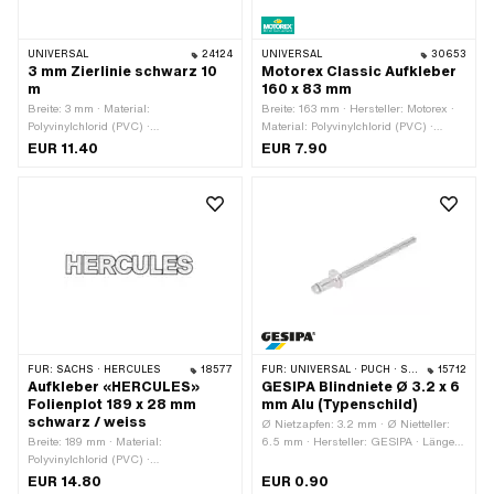
UNIVERSAL
24124
UNIVERSAL
30653
3 mm Zierlinie schwarz 10
Motorex Classic Aufkleber
m
160 x 83 mm
Breite: 3 mm · Material:
Breite: 163 mm · Hersteller: Motorex ·
Polyvinylchlorid (PVC) ·
Material: Polyvinylchlorid (PVC) ·
Verwendungsort: Rahmen (+ Tank) ·
Verwendungsort: Universal · Farbe:
EUR 11.40
EUR 7.90
Farbe: schwarz · Gesamtlänge: 10000
gelb · Farbe: grün · Farbe: schwarz ·
mm · Beschaffenheit Rückseite:
Höhe: 83 mm · Beständigkeit: UV-
Klebstoff · Transferfolie: Nein
beständig · Beständigkeit:
benzinbeständig · Umrandung:
konturgeschnitten · Transferfolie: Nein
FÜR:
SACHS · HERCULES
18577
FÜR:
UNIVERSAL · PUCH · SACHS
15712
Aufkleber «HERCULES»
GESIPA Blindniete Ø 3.2 x 6
Folienplot 189 x 28 mm
mm Alu (Typenschild)
schwarz / weiss
Ø Nietzapfen: 3.2 mm · Ø Nietteller:
Breite: 189 mm · Material:
6.5 mm · Hersteller: GESIPA · Länge
Polyvinylchlorid (PVC) ·
Nietzapfen: 6 mm · Klemmbereich: 1.5
Verwendungsort: Rahmen (+ Tank) ·
- 3.5 mm · Material: Aluminium ·
EUR 14.80
EUR 0.90