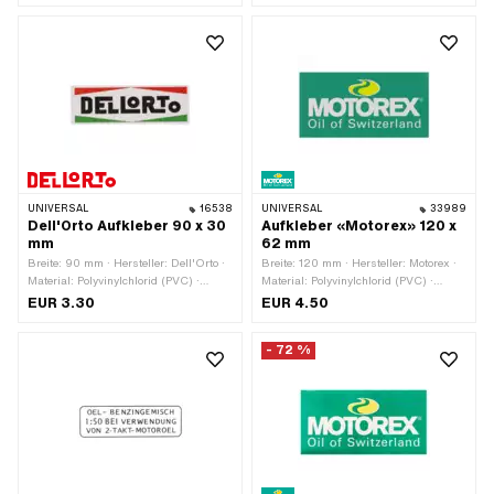
Farbe: schwarz · Farbe: weiss ·
Material: Stahl · Ø Bohrung: 3.5 mm
Beschaffenheit Rückseite: Klebstoff ·
Höhe: 28 mm · Beständigkeit: UV-
beständig · Beständigkeit:
benzinbeständig · Transferfolie: Nein
UNIVERSAL
16538
UNIVERSAL
33989
Dell'Orto Aufkleber 90 x 30
Aufkleber «Motorex» 120 x
mm
62 mm
Breite: 90 mm · Hersteller: Dell'Orto ·
Breite: 120 mm · Hersteller: Motorex ·
Material: Polyvinylchlorid (PVC) ·
Material: Polyvinylchlorid (PVC) ·
Verwendungsort: Universal · Farbe:
Oberfläche: glänzend · Farbe: gelb ·
EUR 3.30
EUR 4.50
grün · Farbe: rot · Farbe: schwarz ·
Farbe: grün · Farbe: weiss ·
Farbe: weiss · Beschaffenheit
Beschaffenheit Rückseite: Klebstoff ·
- 72 %
Rückseite: Klebstoff · Höhe: 30 mm ·
Höhe: 62 mm · Transferfolie: Nein
Transferfolie: Nein