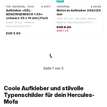
FÜR:
UNIVERSAL · PUCH
23173
UNIVERSAL
26369
Aufkleber «OEL-
Motorex Aufkleber 240x125
BENZINGEMISCH 1:50»
mm
schwarz 55 x 19 mm | Puch
Höhe: 125 mm · Hersteller: Motorex ·
Breite: 55 mm · Material:
Material: Polyvinylchlorid (PVC) ·
Polyvinylchlorid (PVC) ·
Verwendungsort: Universal · Breite:
EUR 6.20
Verwendungsort: Tank (+ Rahmen) ·
240 mm · Beschaffenheit Rückseite:
EUR 1.70
EUR 5.60
Farbe: schwarz · Beschaffenheit
Klebstoff · Transferfolie: Nein
Rückseite: Klebstoff · Höhe: 19 mm ·
Beständigkeit: UV-beständig ·
Beständigkeit: benzinbeständig ·
Transferfolie: Nein
Seite
1
von
5
Coole Aufkleber und stilvolle
Typenschilder für dein Hercules-
Mofa