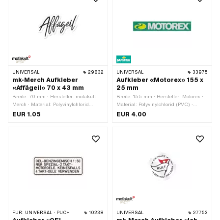
Transferfolie: Nein
UNIVERSAL
29832
UNIVERSAL
33975
mk-Merch Aufkleber
Aufkleber «Motorex» 155 x
«Affägeil» 70 x 43 mm
25 mm
Breite: 70 mm · Hersteller: mofakult
Breite: 155 mm · Hersteller: Motorex ·
Merch · Material: Polyvinylchlorid
Material: Polyvinylchlorid (PVC) ·
(PVC) · Oberfläche: matt ·
Oberfläche: glänzend · Farbe: gelb ·
EUR 1.05
EUR 4.00
Verwendungsort: Universal · Farbe:
Farbe: grün · Farbe: weiss ·
schwarz · Farbe: weiss ·
Beschaffenheit Rückseite: Klebstoff ·
Beschaffenheit Rückseite: Klebstoff ·
Höhe: 25 mm · Transferfolie: Nein
Höhe: 43 mm · Transferfolie: Nein
FÜR:
UNIVERSAL · PUCH
10238
UNIVERSAL
27753