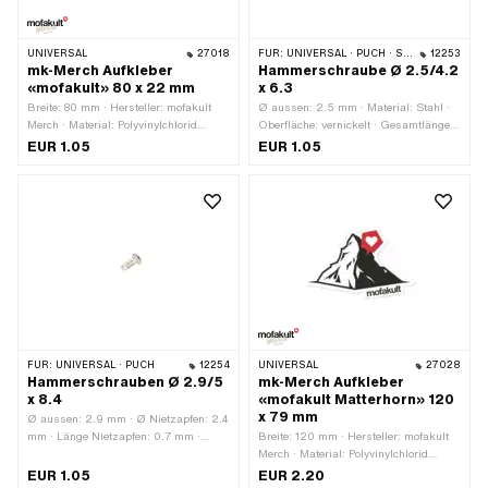
UNIVERSAL
27018
FÜR:
UNIVERSAL · PUCH · SACHS
12253
mk-Merch Aufkleber
Hammerschraube Ø 2.5/4.2
«mofakult» 80 x 22 mm
x 6.3
Breite: 80 mm · Hersteller: mofakult
Ø aussen: 2.5 mm · Material: Stahl ·
Merch · Material: Polyvinylchlorid
Oberfläche: vernickelt · Gesamtlänge:
(PVC) · Oberfläche: matt ·
6.3 mm · Ø Bohrung: 2.2 mm · Ø Kopf
EUR 1.05
EUR 1.05
Verwendungsort: Universal · Farbe: rot
aussen: 4.2 mm
· Farbe: schwarz · Farbe: weiss ·
Beschaffenheit Rückseite: Klebstoff ·
Höhe: 22 mm · Umrandung:
konturgeschnitten · Transferfolie: Nein
FÜR:
UNIVERSAL · PUCH
12254
UNIVERSAL
27028
Hammerschrauben Ø 2.9/5
mk-Merch Aufkleber
x 8.4
«mofakult Matterhorn» 120
x 79 mm
Ø aussen: 2.9 mm · Ø Nietzapfen: 2.4
mm · Länge Nietzapfen: 0.7 mm ·
Breite: 120 mm · Hersteller: mofakult
Klemmbereich: 5.3 mm · Material:
Merch · Material: Polyvinylchlorid
Stahl · Oberfläche: vernickelt ·
(PVC) · Verwendungsort: Universal ·
EUR 1.05
EUR 2.20