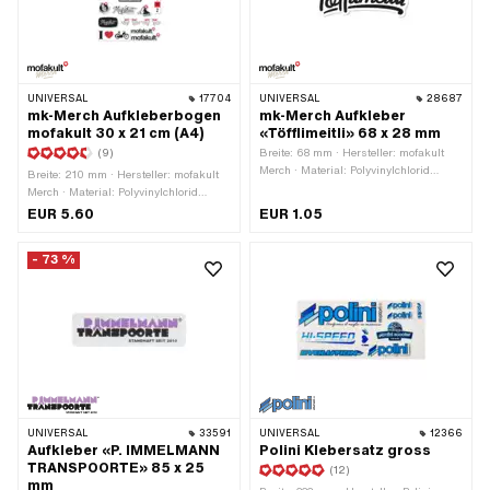
UNIVERSAL
17704
UNIVERSAL
28687
mk-Merch Aufkleberbogen
mk-Merch Aufkleber
mofakult 30 x 21 cm (A4)
«Töfflimeitli» 68 x 28 mm
(9)
Breite: 68 mm · Hersteller: mofakult
Merch · Material: Polyvinylchlorid
Breite: 210 mm · Hersteller: mofakult
(PVC) · Verwendungsort: Universal ·
Merch · Material: Polyvinylchlorid
Beschaffenheit Rückseite: Klebstoff ·
(PVC) · Oberfläche: matt ·
EUR 5.60
EUR 1.05
Höhe: 28 mm · Beständigkeit: UV-
Verwendungsort: Universal · Farbe: rot
beständig · Beständigkeit:
· Farbe: schwarz · Farbe: weiss ·
benzinbeständig · Transferfolie: Nein
- 73 %
Beschaffenheit Rückseite: Klebstoff ·
Höhe: 297 mm · Transferfolie: Nein
UNIVERSAL
33591
UNIVERSAL
12366
Aufkleber «P. IMMELMANN
Polini Klebersatz gross
TRANSPOORTE» 85 x 25
(12)
mm