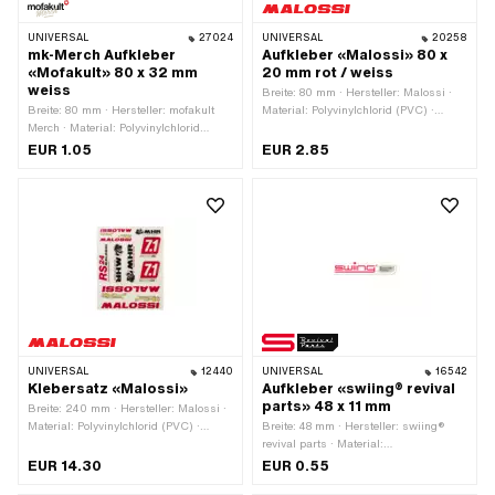
UNIVERSAL
27024
UNIVERSAL
20258
mk-Merch Aufkleber
Aufkleber «Malossi» 80 x
«Mofakult» 80 x 32 mm
20 mm rot / weiss
weiss
Breite: 80 mm · Hersteller: Malossi ·
Breite: 80 mm · Hersteller: mofakult
Material: Polyvinylchlorid (PVC) ·
Merch · Material: Polyvinylchlorid
Verwendungsort: Universal · Farbe: rot
(PVC) · Verwendungsort: Universal ·
· Farbe: weiss · Beschaffenheit
EUR 1.05
EUR 2.85
Farbe: weiss · Beschaffenheit
Rückseite: Klebstoff · Höhe: 20 mm ·
Rückseite: Klebstoff · Höhe: 32 mm ·
Transferfolie: Nein
Transferfolie: Nein
UNIVERSAL
12440
UNIVERSAL
16542
Klebersatz «Malossi»
Aufkleber «swiing® revival
parts» 48 x 11 mm
Breite: 240 mm · Hersteller: Malossi ·
Material: Polyvinylchlorid (PVC) ·
Breite: 48 mm · Hersteller: swiing®
Verwendungsort: Universal ·
revival parts · Material:
Beschaffenheit Rückseite: Klebstoff ·
Polyvinylchlorid (PVC) · Oberfläche:
EUR 14.30
EUR 0.55
Höhe: 300 mm · Transferfolie: Nein
matt · Verwendungsort: Universal ·