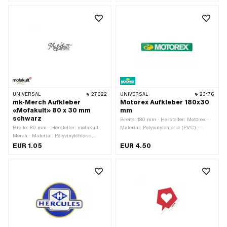
Beständigkeit: benzinbeständig ·
Transferfolie: Ja
UNIVERSAL
27022
UNIVERSAL
23176
mk-Merch Aufkleber
Motorex Aufkleber 180x30
«Mofakult» 80 x 30 mm
mm
schwarz
Breite: 180 mm · Hersteller: Motorex ·
Breite: 80 mm · Hersteller: mofakult
Material: Polyvinylchlorid (PVC) ·
Merch · Material: Polyvinylchlorid
Verwendungsort: Universal ·
(PVC) · Verwendungsort: Universal ·
Beschaffenheit Rückseite: Klebstoff ·
EUR 1.05
EUR 4.50
Beschaffenheit Rückseite: Klebstoff ·
Höhe: 30 mm · Transferfolie: Nein
Höhe: 30 mm · Transferfolie: Nein