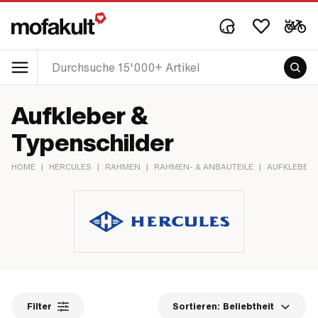
Aufkleber &
Typenschilder
HOME
|
HERCULES
|
RAHMEN
|
RAHMEN- & ANBAUTEILE
|
AUFKLEBER 
Filter
Sortieren:
Beliebtheit