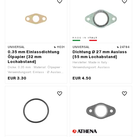
UNIVERSAL
11031
UNIVERSAL
24784
0.35 mm Einlassdichtung
Dichtung Ø 27 mm Auslass
Ölpapier (32 mm
(55 mm Lochabstand)
Lochabstand)
Hersteller: Made in Italy ·
Dicke: 0.35 mm · Material: Ölpapier ·
Verwendungsort: Auslass
Verwendungsort: Einlass · Ø Auslass
innen: 14.5 mm · Lochabstand
EUR 3.30
EUR 4.50
Einlass: 32 mm