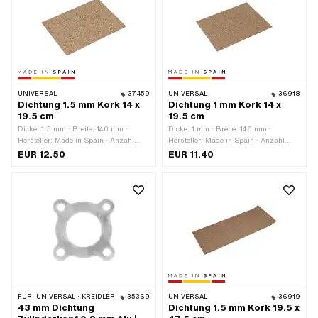
UNIVERSAL
37459
UNIVERSAL
36918
Dichtung 1.5 mm Kork 14 x
Dichtung 1 mm Kork 14 x
19.5 cm
19.5 cm
Dicke: 1.5 mm · Breite: 140 mm ·
Dicke: 1 mm · Breite: 140 mm ·
Hersteller: Made in Spain · Anzahl
Hersteller: Made in Spain · Anzahl
Bestandteile: 1 Stk. · Material: Kork ·
Bestandteile: 1 Stk. · Material: Kork ·
EUR 12.50
EUR 11.40
Farbe: braun · Gesamtlänge: 195 mm
Farbe: braun · Gesamtlänge: 195 mm
FÜR:
UNIVERSAL · KREIDLER
35369
UNIVERSAL
36919
43 mm Dichtung
Dichtung 1.5 mm Kork 19.5 x