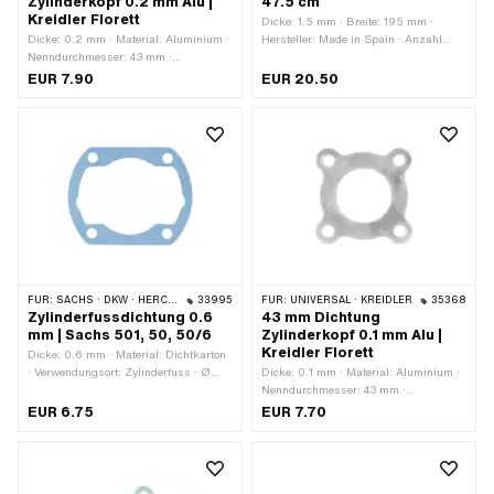
Zylinderkopf 0.2 mm Alu |
47.5 cm
Kreidler Florett
Dicke: 1.5 mm · Breite: 195 mm ·
Dicke: 0.2 mm · Material: Aluminium ·
Hersteller: Made in Spain · Anzahl
Nenndurchmesser: 43 mm ·
Bestandteile: 1 Stk. · Material: Kork ·
Verwendungsort: Zylinderkopf · Ø
Farbe: braun · Gesamtlänge: 475 mm
EUR 7.90
EUR 20.50
innen: 43 mm · Lochbild [mm]: 55 x
55
FÜR:
SACHS · DKW · HERCULES · KTM · RIXE
33995
FÜR:
UNIVERSAL · KREIDLER
35368
Zylinderfussdichtung 0.6
43 mm Dichtung
mm | Sachs 501, 50, 50/6
Zylinderkopf 0.1 mm Alu |
Kreidler Florett
Dicke: 0.6 mm · Material: Dichtkarton
· Verwendungsort: Zylinderfuss · Ø
Dicke: 0.1 mm · Material: Aluminium ·
innen: 57 mm · Ø
Nenndurchmesser: 43 mm ·
Schraubenaufnahme: 7 mm · Lochbild
Verwendungsort: Zylinderkopf · Ø
EUR 6.75
EUR 7.70
[mm]: 56 x 56
innen: 43 mm · Lochbild [mm]: 55 x
55