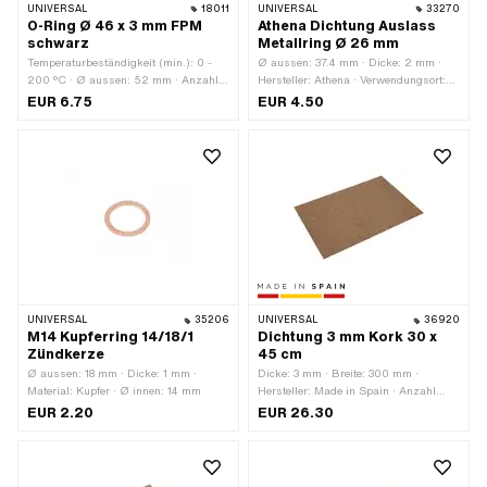
UNIVERSAL
18011
UNIVERSAL
33270
O-Ring Ø 46 x 3 mm FPM
Athena Dichtung Auslass
schwarz
Metallring Ø 26 mm
Temperaturbeständigkeit (min.): 0 -
Ø aussen: 37.4 mm · Dicke: 2 mm ·
200 °C · Ø aussen: 52 mm · Anzahl
Hersteller: Athena · Verwendungsort:
Bestandteile: 1 Stk. · Material: FPM /
Auslass · Ø innen: 26 mm ·
EUR 6.75
EUR 4.50
FKM (umgangssprachlich bekannt als
Gesamtlänge: 68 mm · Ø
Viton) · Verwendungsort: Universal ·
Befestigungsloch: 6.7 mm · Anzahl
Farbe: schwarz · Ø innen: 46 mm ·
Befestigungspunkte: 2 Stk. ·
Schnurdicke: 3 mm
Lochabstand: 48 mm
UNIVERSAL
35206
UNIVERSAL
36920
M14 Kupferring 14/18/1
Dichtung 3 mm Kork 30 x
Zündkerze
45 cm
Ø aussen: 18 mm · Dicke: 1 mm ·
Dicke: 3 mm · Breite: 300 mm ·
Material: Kupfer · Ø innen: 14 mm
Hersteller: Made in Spain · Anzahl
Bestandteile: 1 Stk. · Material: Kork ·
EUR 2.20
EUR 26.30
Farbe: braun · Gesamtlänge: 450 mm