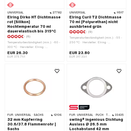
UNIVERSAL
27782
UNIVERSAL
11517
Elring Dirko HT Dichtmasse
Elring Curil T2 Dichtmasse
rot (Silikon)
70 ml (Polyurethan) nicht
Hochtemperatur 70 ml
aushärtend grün
dauerelastisch bis 315°C
(9)
(6)
Temperaturbeständigkeit (min.): -55 -
Temperaturbeständigkeit (min.): -60 -
250 °C · Hersteller: Elring ·
300 °C · Hersteller: Elring ·
Anwendungsbereich: Chemie · Inhalt:
Anwendungsbereich: Chemie · Inhalt:
70 ml · Farbe: grün · Spaltmass
EUR 26.30
EUR 23.80
70 ml · Farbe: rot · Gefahrenhinweis:
(max.): 0.2 mm
EUR 375.71/l
EUR 317.33/l
Verursacht schwere Augenreizung ·
Signalwort: Achtung ·
Gefahrenpiktogramm: GHS07 -
Vorsicht gefährlich · Spaltmass
(max.): 2 mm
FÜR:
UNIVERSAL · SACHS
12136
FÜR:
UNIVERSAL · PUCH · TOMOS
33435
32 mm Kupferring
swiing® ingenious Dichtung
30.6/37.8 Flammenrohr |
Auslass Ø 26.5 mm
Sachs
Lochabstand 42 mm