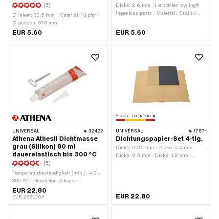
(5)
Dicke: 2.6 mm · Hersteller: swiing®
ingenious parts · Material: Grafit /
Ø innen: 30.6 mm · Material: Kupfer ·
Graphit · Material: Stahl ·
Ø aussen: 37.8 mm
Verwendungsort: Auslass · Ø innen:
EUR 5.60
EUR 5.60
26.5 mm · Ø Befestigungsloch: 6.5
mm · Anzahl Befestigungspunkte: 2
Stk. · Lochabstand: 42 mm
UNIVERSAL
32422
UNIVERSAL
17871
Athena Athesil Dichtmasse
Dichtungspapier-Set 4-tlg.
grau (Silikon) 80 ml
Dicke: 0.25 mm · Dicke: 0.4 mm ·
dauerelastisch bis 300 °C
Dicke: 0.5 mm · Dicke: 1.2 mm ·
(5)
Hersteller: Made in Spain · Material:
Dichtkarton · Material: Dichtpapier ·
Temperaturbeständigkeit (min.): -40 -
Verwendungsort: Universal
300 °C · Hersteller: Athena ·
Anwendungsbereich: Chemie ·
EUR 22.80
EUR 22.80
Material: Silikon · Inhalt: 80 ml ·
EUR 285.00/l
Farbe: grau