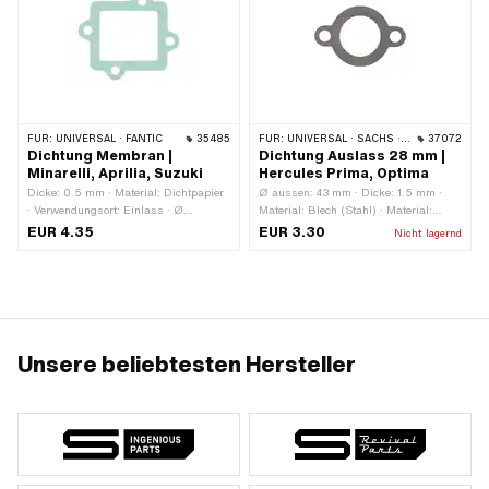
FÜR:
UNIVERSAL · FANTIC
35485
FÜR:
UNIVERSAL · SACHS · HERCULES
37072
Dichtung Membran |
Dichtung Auslass 28 mm |
Minarelli, Aprilia, Suzuki
Hercules Prima, Optima
Dicke: 0.5 mm · Material: Dichtpapier
Ø aussen: 43 mm · Dicke: 1.5 mm ·
· Verwendungsort: Einlass · Ø
Material: Blech (Stahl) · Material:
Schraubenaufnahme: 6.3 mm ·
Dichtkarton · Farbe: grau · Ø innen: 28
EUR 4.35
EUR 3.30
Nicht lagernd
Anwendungsbereich: Racing ·
mm · Gesamtlänge: 64.8 mm · Ø
Anwendungsbereich: Tuning
Befestigungsloch: 8.2 mm · Anzahl
Befestigungspunkte: 2 Stk. ·
Lochabstand: 50 mm
Unsere beliebtesten Hersteller