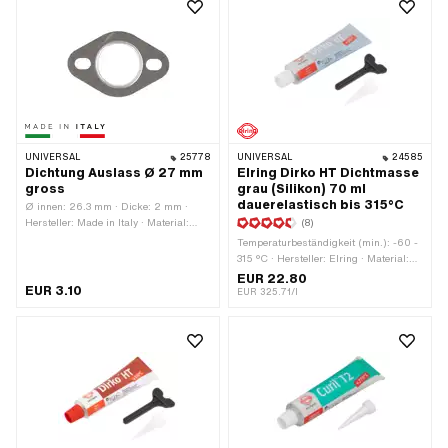
UNIVERSAL
25778
UNIVERSAL
24585
Dichtung Auslass Ø 27 mm
Elring Dirko HT Dichtmasse
gross
grau (Silikon) 70 ml
dauerelastisch bis 315°C
Ø innen: 26.3 mm · Dicke: 2 mm ·
Hersteller: Made in Italy · Material:
(8)
Blech (Stahl) · Material: Dichtkarton ·
Temperaturbeständigkeit (min.): -60 -
Verwendungsort: Auslass · Ø
315 °C · Hersteller: Elring · Material:
Befestigungsloch: 6.9 mm · Ø aussen:
Silikon · Inhalt: 70 ml · Farbe: grau ·
EUR 22.80
44 mm · Anzahl Befestigungspunkte:
EUR 3.10
Gefahrenhinweis: Schädigt die Organe
EUR 325.71/l
2 Stk. · Lochabstand: 42 - 56.8 mm
bei längerer oder wiederholter
Exposition · Spaltmass (max.): 2 mm
· Anwendungsbereich: Chemie