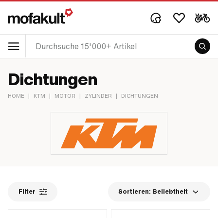
Dichtungen
HOME
|
KTM
|
MOTOR
|
ZYLINDER
|
DICHTUNGEN
Filter
Sortieren:
Beliebtheit