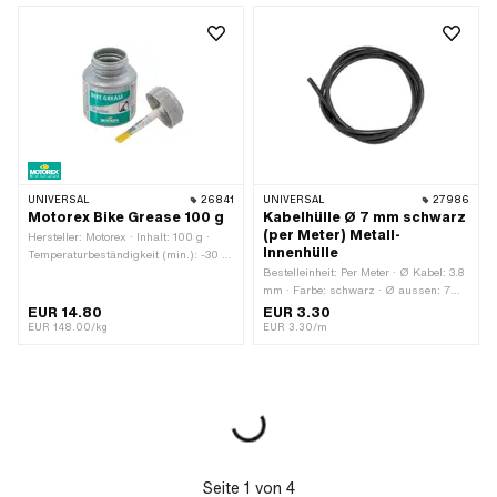
Tonne (quer)
Anwendungsbereich:
Werkstattzubehör
UNIVERSAL
26841
UNIVERSAL
27986
Motorex Bike Grease 100 g
Kabelhülle Ø 7 mm schwarz
(per Meter) Metall-
Hersteller: Motorex · Inhalt: 100 g ·
Innenhülle
Temperaturbeständigkeit (min.): -30 -
120 °C · Anwendungsbereich: Chemie
Bestelleinheit: Per Meter · Ø Kabel: 3.8
· Anwendungsbereich: Fett
mm · Farbe: schwarz · Ø aussen: 7
mm · Ø innen: 4 mm · Beschichtung:
EUR 14.80
EUR 3.30
keine · Gesamtlänge: 1000 mm
EUR 148.00/kg
EUR 3.30/m
Seite
1
von
4