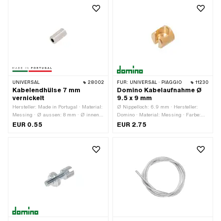
Gesamtlänge: 6000 mm ·
Anwendungsbereich: Standard
UNIVERSAL
28002
FÜR:
UNIVERSAL · PIAGGIO
11230
Kabelendhülse 7 mm
Domino Kabelaufnahme Ø
vernickelt
9.5 x 9 mm
Hersteller: Made in Portugal · Material:
Ø Nippelloch: 6.9 mm · Hersteller:
Messing · Ø aussen: 8 mm · Ø innen:
Domino · Material: Messing · Farbe:
7 mm · Ø Kabeldurchführung: 3 mm ·
gold · Ø aussen: 9.5 mm · Ø
EUR 0.55
EUR 2.75
Oberfläche: vernickelt · Gesamtlänge:
Kabeldurchführung: 4.5 mm ·
10 mm
Gesamtlänge: 9 mm ·
Anwendungsbereich: Standard