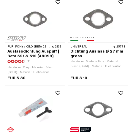
FÜR:
PONY / CILO (BETA 521 & 512)
21331
UNIVERSAL
25778
Auslassdichtung Auspuff |
Dichtung Auslass Ø 27 mm
Beta 521 & 512 (A8099)
gross
(7)
Hersteller: Made in Italy · Material:
Blech (Stahl) · Material: Dichtkarton ·
Hersteller: Pony · Material: Blech
Verwendungsort: Auslass · Ø innen:
(Stahl) · Material: Dichtkarton ·
26.3 mm · Ø Befestigungsloch: 6.9
Verwendungsort: Auspuff · Verstärkt:
EUR 5.30
EUR 3.10
mm · Ø aussen: 44 mm · Dicke: 2 mm
Ja · Ø innen: 21.8 mm · Dicke: 1.7 mm
· Anzahl Befestigungspunkte: 2 Stk. ·
· Ø Schraubenaufnahme: 6 mm ·
Lochabstand: 42 - 56.8 mm
Anwendungsbereich: Standard