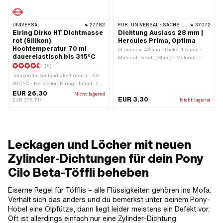
UNIVERSAL
27782
FÜR:
UNIVERSAL · SACHS · HERCULES
37072
Elring Dirko HT Dichtmasse
Dichtung Auslass 28 mm |
rot (Silikon)
Hercules Prima, Optima
Hochtemperatur 70 ml
Ø aussen: 43 mm · Dicke: 1.5 mm ·
dauerelastisch bis 315°C
Material: Blech (Stahl) · Material:
(6)
Dichtkarton · Farbe: grau · Ø innen: 28
mm · Gesamtlänge: 64.8 mm · Ø
Temperaturbeständigkeit (min.): -60 -
Befestigungsloch: 8.2 mm · Anzahl
300 °C · Hersteller: Elring · Inhalt: 70
Befestigungspunkte: 2 Stk. ·
ml · Gefahrenhinweis: Verursacht
EUR 26.30
Nicht lagernd
Lochabstand: 50 mm
EUR 3.30
schwere Augenreizung · Farbe: rot ·
EUR 375.71/l
Nicht lagernd
Signalwort: Achtung ·
Gefahrenpiktogramm: GHS07 -
Vorsicht gefährlich ·
Anwendungsbereich: Chemie ·
Spaltmass (max.): 2 mm
Leckagen und Löcher mit neuen
Zylinder-Dichtungen für dein Pony
Cilo Beta-Töffli beheben
Eiserne Regel für Töfflis – alle Flüssigkeiten gehören ins Mofa.
Verhält sich das anders und du bemerkst unter deinem Pony-
Hobel eine Ölpfütze, dann liegt leider meistens ein Defekt vor.
Oft ist allerdings einfach nur eine Zylinder-Dichtung