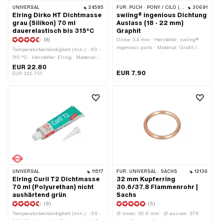
UNIVERSAL
24585
FÜR:
PUCH · PONY / CILO (BETA 521 & 512) · TOMOS
30691
Elring Dirko HT Dichtmasse
swiing® ingenious Dichtung
grau (Silikon) 70 ml
Auslass (18 - 22 mm)
dauerelastisch bis 315°C
Graphit
(8)
Dicke: 3.4 mm · Hersteller: swiing®
ingenious parts · Material: Grafit /
Temperaturbeständigkeit (min.): -60 -
Graphit · Anwendungsbereich:
315 °C · Hersteller: Elring · Material:
Standard · Verwendungsort: Auspuff ·
Silikon · Inhalt: 70 ml ·
EUR 22.80
Verstärkt: Nein · Ø Auslass innen:
EUR 7.90
Gefahrenhinweis: Schädigt die Organe
EUR 325.71/l
22.7 mm · Ø Schraubenaufnahme: 7.3
bei längerer oder wiederholter
mm · Lochabstand Auslass: 37.5 -
Exposition · Farbe: grau ·
42.5 mm
Anwendungsbereich: Chemie ·
Spaltmass (max.): 2 mm
UNIVERSAL
11517
FÜR:
UNIVERSAL · SACHS
12136
Elring Curil T2 Dichtmasse
32 mm Kupferring
70 ml (Polyurethan) nicht
30.6/37.8 Flammenrohr |
aushärtend grün
Sachs
(9)
(5)
Temperaturbeständigkeit (min.): -55 -
Ø innen: 30.6 mm · Ø aussen: 37.8