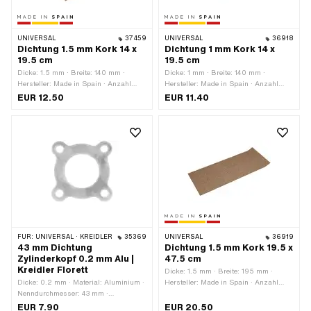
UNIVERSAL
37459
UNIVERSAL
36918
Dichtung 1.5 mm Kork 14 x
Dichtung 1 mm Kork 14 x
19.5 cm
19.5 cm
Dicke: 1.5 mm · Breite: 140 mm ·
Dicke: 1 mm · Breite: 140 mm ·
Hersteller: Made in Spain · Anzahl
Hersteller: Made in Spain · Anzahl
Bestandteile: 1 Stk. · Material: Kork ·
Bestandteile: 1 Stk. · Material: Kork ·
EUR 12.50
EUR 11.40
Farbe: braun · Gesamtlänge: 195 mm
Farbe: braun · Gesamtlänge: 195 mm
FÜR:
UNIVERSAL · KREIDLER
35369
UNIVERSAL
36919
43 mm Dichtung
Dichtung 1.5 mm Kork 19.5 x
Zylinderkopf 0.2 mm Alu |
47.5 cm
Kreidler Florett
Dicke: 1.5 mm · Breite: 195 mm ·
Dicke: 0.2 mm · Material: Aluminium ·
Hersteller: Made in Spain · Anzahl
Nenndurchmesser: 43 mm ·
Bestandteile: 1 Stk. · Material: Kork ·
Verwendungsort: Zylinderkopf · Ø
Farbe: braun · Gesamtlänge: 475 mm
EUR 7.90
EUR 20.50