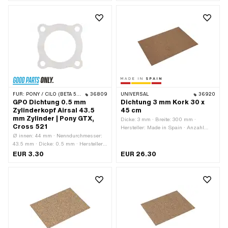
Zylinderkopf · Ø innen: 44 mm ·
Lochbild [mm]: 48 x 48 · Alternative
Ausf. der Pony OEM-Nr.: A8098
FÜR:
PONY / CILO (BETA 521 & 512)
36809
UNIVERSAL
36920
GPO Dichtung 0.5 mm
Dichtung 3 mm Kork 30 x
Zylinderkopf Airsal 43.5
45 cm
mm Zylinder | Pony GTX,
Dicke: 3 mm · Breite: 300 mm ·
Cross 521
Hersteller: Made in Spain · Anzahl
Ø innen: 44 mm · Nenndurchmesser:
Bestandteile: 1 Stk. · Material: Kork ·
43.5 mm · Dicke: 0.5 mm · Hersteller:
Farbe: braun · Gesamtlänge: 450 mm
GPO · Material: Aluminium · Ø
EUR 3.30
EUR 26.30
Zylinder: 43.5 mm · Verwendungsort:
Zylinderkopf · Lochbild [mm]: 48 x 48 ·
Alternative Ausf. der Pony OEM-Nr.:
A8098