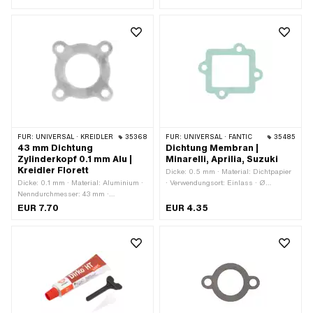
innen: 43 mm · Lochbild [mm]: 55 x
55
FÜR:
UNIVERSAL · KREIDLER
35368
FÜR:
UNIVERSAL · FANTIC
35485
43 mm Dichtung
Dichtung Membran |
Zylinderkopf 0.1 mm Alu |
Minarelli, Aprilia, Suzuki
Kreidler Florett
Dicke: 0.5 mm · Material: Dichtpapier
Dicke: 0.1 mm · Material: Aluminium ·
· Verwendungsort: Einlass · Ø
Nenndurchmesser: 43 mm ·
Schraubenaufnahme: 6.3 mm ·
Verwendungsort: Zylinderkopf · Ø
Anwendungsbereich: Racing ·
EUR 7.70
EUR 4.35
innen: 43 mm · Lochbild [mm]: 55 x
Anwendungsbereich: Tuning
55