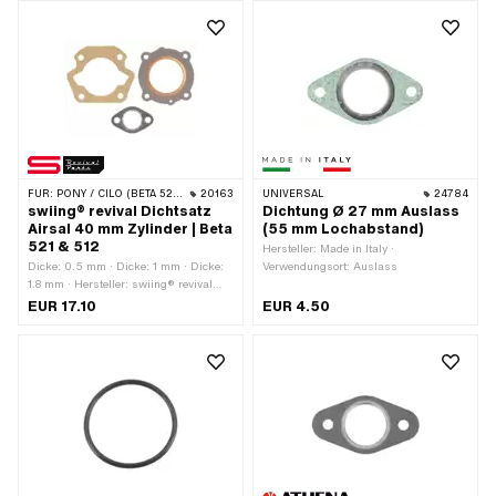
Zylinderkopf · Ø innen: 40.5 mm ·
Lochbild [mm]: 48 x 48 · Alternative
Ausf. der Pony OEM-Nr.: A8098
FÜR:
PONY / CILO (BETA 521 & 512)
20163
UNIVERSAL
24784
swiing® revival Dichtsatz
Dichtung Ø 27 mm Auslass
Airsal 40 mm Zylinder | Beta
(55 mm Lochabstand)
521 & 512
Hersteller: Made in Italy ·
Dicke: 0.5 mm · Dicke: 1 mm · Dicke:
Verwendungsort: Auslass
1.8 mm · Hersteller: swiing® revival
parts · Material: Dichtpapier · Material:
EUR 17.10
EUR 4.50
Grafit / Graphit · Anwendungsbereich:
Tuning · Ø Zylinder: 40 mm · Anzahl
Bestandteile: 3 Stk. · Ø Auslass innen:
22 mm · Lochabstand Auslass: 42
mm