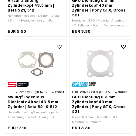
Airsal Dichtung
GPO Dichtung 0.5 mm
Zylinderkopf 43.5 mm |
Zylinderkopf 40 mm
Beta 521, 512
Zylinder | Pony GTX, Cross
521
Nenndurchmesser: 43.5 mm · Dicke:
1.5 mm · Hersteller: Airsal · Ø
Hersteller: GPO · Material: Aluminium
Zylinder: 43.5 mm · Verwendungsort:
· Ø Zylinder: 40 mm · Verwendungsort:
Zylinderkopf · Verstärkt: Ja · Ø
Zylinderkopf · Nenndurchmesser: 40
EUR 5.50
EUR 3.30
Auslass innen: 45 mm
mm · Ø innen: 40.5 mm · Dicke: 0.5
mm · Lochbild [mm]: 48 x 48 ·
Alternative Ausf. der Pony OEM-Nr.:
A8098
FÜR:
PONY / CILO (BETA 521 & 512)
20164
FÜR:
PONY / CILO (BETA 521 & 512)
36806
swiing® ingenious
GPO Dichtung 0.3 mm
Dichtsatz Airsal 43.5 mm
Zylinderkopf 40 mm
Zylinder | Beta 521 & 512
Zylinder | Pony GTX, Cross
521
Hersteller: swiing® ingenious parts ·
Anwendungsbereich: Tuning · Ø
Dicke: 0.3 mm · Hersteller: GPO ·
Zylinder: 43.5 mm · Anzahl
Material: Aluminium ·
Bestandteile: 3 Stk. · Lochabstand
Nenndurchmesser: 40 mm · Ø
EUR 17.10
EUR 3.30
Auslass: 42 mm
Zylinder: 40 mm · Verwendungsort: