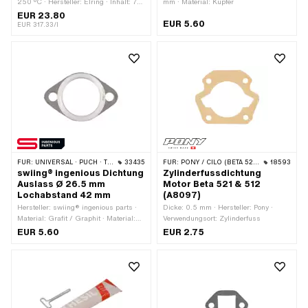
250 °C · Hersteller: Elring · Inhalt: 70
mm · Material: Kupfer
ml · Farbe: grün · Anwendungsbereich:
EUR 23.80
EUR 5.60
Chemie · Spaltmass (max.): 0.2 mm
EUR 317.33/l
FÜR:
UNIVERSAL · PUCH · TOMOS
33435
FÜR:
PONY / CILO (BETA 521 & 512)
18593
swiing® ingenious Dichtung
Zylinderfussdichtung
Auslass Ø 26.5 mm
Motor Beta 521 & 512
Lochabstand 42 mm
(A8097)
Hersteller: swiing® ingenious parts ·
Dicke: 0.5 mm · Hersteller: Pony ·
Material: Grafit / Graphit · Material:
Verwendungsort: Zylinderfuss
Stahl · Verwendungsort: Auslass · Ø
EUR 5.60
EUR 2.75
innen: 26.5 mm · Ø Befestigungsloch:
6.5 mm · Dicke: 2.6 mm · Anzahl
Befestigungspunkte: 2 Stk. ·
Lochabstand: 42 mm