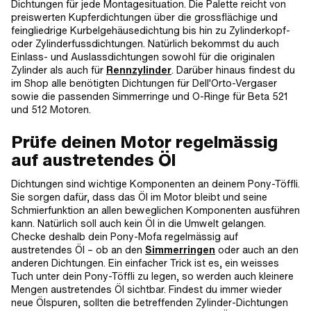
Dichtungen für jede Montagesituation. Die Palette reicht von
preiswerten Kupferdichtungen über die grossflächige und
feingliedrige Kurbelgehäusedichtung bis hin zu Zylinderkopf-
oder Zylinderfussdichtungen. Natürlich bekommst du auch
Einlass- und Auslassdichtungen sowohl für die originalen
Zylinder als auch für
Rennzylinder
. Darüber hinaus findest du
im Shop alle benötigten Dichtungen für Dell'Orto-Vergaser
sowie die passenden Simmerringe und O-Ringe für Beta 521
und 512 Motoren.
Prüfe deinen Motor regelmässig
auf austretendes Öl
Dichtungen sind wichtige Komponenten an deinem Pony-Töffli.
Sie sorgen dafür, dass das Öl im Motor bleibt und seine
Schmierfunktion an allen beweglichen Komponenten ausführen
kann. Natürlich soll auch kein Öl in die Umwelt gelangen.
Checke deshalb dein Pony-Mofa regelmässig auf
austretendes Öl – ob an den
Simmerringen
oder auch an den
anderen Dichtungen. Ein einfacher Trick ist es, ein weisses
Tuch unter dein Pony-Töffli zu legen, so werden auch kleinere
Mengen austretendes Öl sichtbar. Findest du immer wieder
neue Ölspuren, sollten die betreffenden Zylinder-Dichtungen