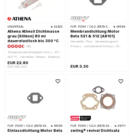
UNIVERSAL
32422
FÜR:
PONY / CILO (BETA 521 & 512)
18596
Athena Athesil Dichtmasse
Membrandichtung Motor
grau (Silikon) 80 ml
Beta 521 & 512 (A8101)
dauerelastisch bis 300 °C
Hersteller: Pony · Verwendungsort:
(5)
Einlass · Lochabstand Einlass: 35
mm · Dicke: 2 mm · Ø
Temperaturbeständigkeit (min.): -40 -
Schraubenaufnahme: 6.6 mm ·
300 °C · Hersteller: Athena · Material:
Anwendungsbereich: Standard
Silikon · Inhalt: 80 ml · Farbe: grau ·
EUR 22.80
EUR 3.30
Anwendungsbereich: Chemie
EUR 285.00/l
FÜR:
PONY / CILO (BETA 521 & 512)
18595
FÜR:
PONY / CILO (BETA 521 & 512)
29171
Einlassdichtung Motor Beta
swiing® revival Dichtsatz